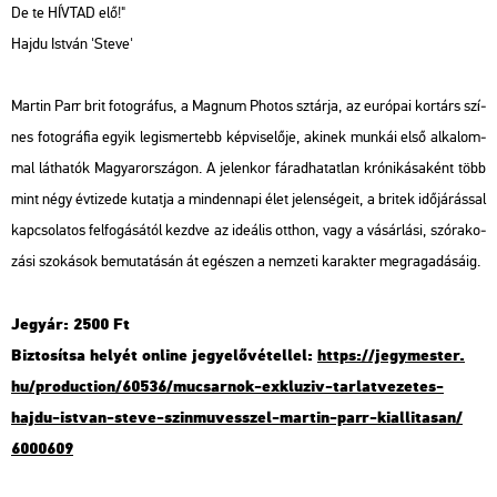
De te HÍV­TAD elő!"
Hajdu Ist­ván 'Steve'
Mar­tin Parr brit fo­tog­rá­fus, a Mag­num Pho­tos sztár­ja, az eu­ró­pai kor­társ szí­
nes fo­tog­rá­fia egyik leg­is­mer­tebb kép­vi­se­lő­je, aki­nek mun­kái első al­ka­lom­
mal lát­ha­tók Ma­gyar­or­szá­gon. A je­len­kor fá­rad­ha­tat­lan kró­ni­ká­sa­ként több
mint négy év­ti­ze­de ku­tat­ja a min­den­na­pi élet je­len­sé­ge­it, a bri­tek idő­já­rás­sal
kap­cso­la­tos fel­fo­gá­sá­tól kezd­ve az ide­á­lis ott­hon, vagy a vá­sár­lá­si, szó­ra­ko­
zá­si szo­ká­sok be­mu­ta­tá­sán át egé­szen a nem­ze­ti ka­rak­ter meg­ra­ga­dá­sá­ig.
Jegy­ár: 2500 Ft
Biz­to­sít­sa he­lyét on­line jegy­elő­vé­tel­lel:
https://​jegy­mes­ter.​
hu/​pro­duc­ti­on/​60536/​mu­csar­nok-​exk­lu­ziv-​tar​latv​ezet​es-​
hajdu-​ist­van-​steve-​szi​nmuv​essz​el-​mar­tin-​parr-​ki­al­lita­san/​
6000609