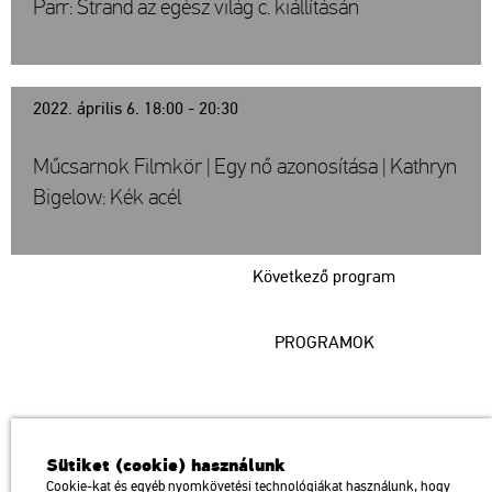
Parr: Strand az egész világ c. kiállításán
2022. április 6. 18:00 - 20:30
Műcsarnok Filmkör | Egy nő azonosítása | Kathryn
Bigelow: Kék acél
Következő program
PROGRAMOK
Műcsarnok
Sütiket (cookie) használunk
a Magyar Művészeti Akadémia intézménye
Cookie-kat és egyéb nyomkövetési technológiákat használunk, hogy