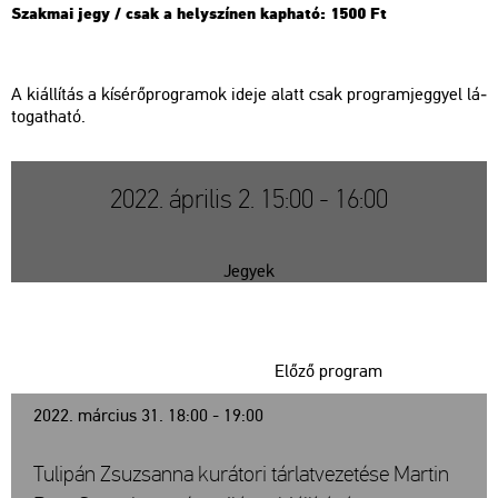
Szak­mai jegy / csak a hely­szí­nen kap­ha­tó: 1500 Ft
A ki­ál­lí­tás a kí­sé­rő­prog­ra­mok ideje alatt csak prog­ram­jeggyel lá­
to­gat­ha­tó.
2022. április 2. 15:00 - 16:00
Jegyek
Előző program
2022. március 31. 18:00 - 19:00
Tulipán Zsuzsanna kurátori tárlatvezetése Martin