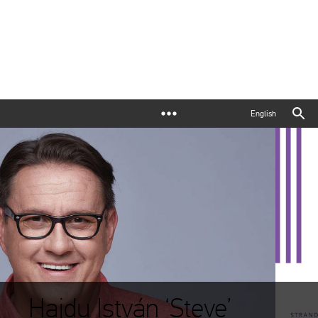
English
Hajdu István ‘Steve’