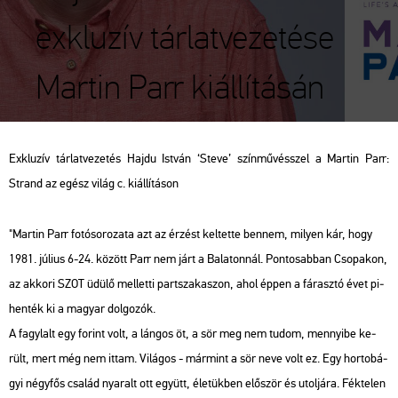
exkluzív tárlatvezetése
Martin Parr kiállításán
Exk­lu­zív tár­lat­ve­ze­tés Hajdu Ist­ván ‘Steve’ szín­mű­vésszel a Mar­tin Parr:
Strand az egész világ c. ki­ál­lí­tá­son
"Mar­tin Parr fo­tó­so­ro­za­ta azt az ér­zést kel­tet­te ben­nem, mi­lyen kár, hogy
1981. jú­li­us 6-24. kö­zött Parr nem járt a Ba­la­ton­nál. Pon­to­sab­ban Cso­pa­kon,
az ak­ko­ri SZOT üdülő mel­let­ti part­sza­ka­szon, ahol éppen a fá­rasz­tó évet pi­
hen­ték ki a ma­gyar dol­go­zók.
A fagy­lalt egy fo­rint volt, a lán­gos öt, a sör meg nem tudom, mennyi­be ke­
rült, mert még nem ittam. Vi­lá­gos - már­mint a sör neve volt ez. Egy hor­to­bá­
gyi négy­fős csa­lád nya­ralt ott együtt, éle­tük­ben elő­ször és utol­já­ra. Fék­te­len