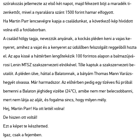
szó­ra­ko­zás jel­le­mez­te az első két napot, majd fé­ke­zett böjt a ma­ra­dék ti­
zen­ket­tőt, mivel a nya­ra­lás­ra szánt 1500 fo­rint hamar el­fo­gyott.
Ha Mar­tin Parr len­cse­vég­re kapja a csa­lá­dun­kat, a kö­vet­ke­ző kép hí­vó­dott
volna elő a fo­tó­la­bor­ban.
A csa­lád hölgy tagja, ne­vez­zük anyá­nak, a koc­kás plé­den keni a vajas ke­
nye­ret, ami­hez a vajat és a ke­nye­ret az üdü­lő­ben fel­szol­gált reg­ge­li­ből hozta
el. Az apa kissé a hát­tér­ben len­gő­te­ké­zik 100 fo­rin­tos ala­pon a bal­maz­új­vá­
ro­si Lenin MTSZ szak­szer­ve­ze­ti el­nö­ké­vel. Tőle kap­tuk a szak­szer­ve­ze­ti be­
uta­lót. A plé­den ülve, hát­tal a Ba­la­ton­nak, a bá­tyám Tho­mas Mann Va­rázs­
he­gyét ol­vas­sa. Már har­mad­szor. Az elő­tér­ben pedig egy tíz­éves fiú pró­bál
be­men­ni a Ba­la­ton jég­hi­deg vi­zé­be (24°C), amibe nem mer be­le­csob­ban­ni,
mert nem látja az alját, és fo­gal­ma sincs, hogy mi­lyen mély.
Hej, Mar­tin Parr! Ha ott let­tél volna!
De hi­szen ott vol­tál!
Ezt a képet te ké­szí­tet­ted.
Igaz, csak a fe­jem­ben.