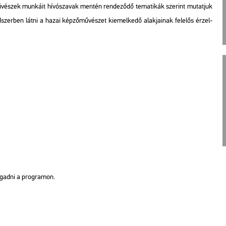
é­szek mun­ká­it hí­vó­sza­vak men­tén ren­de­ző­dő te­ma­ti­kák sze­rint mu­tat­juk
nd­szer­ben látni a hazai kép­ző­mű­vé­szet ki­emel­ke­dő alak­ja­i­nak fe­le­lős ér­zel­
o­gad­ni a prog­ra­mon.