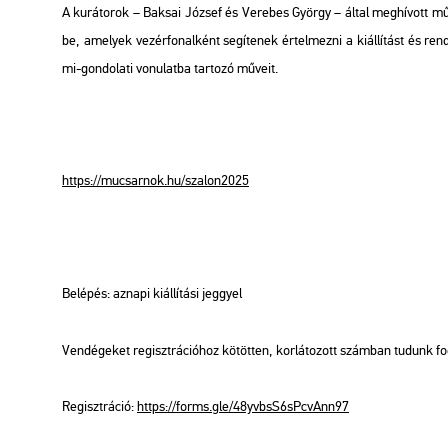
A ku­rá­to­rok – Bak­sai Jó­zsef és Ve­re­bes György – által meg­hí­vott mű­v
be, ame­lyek ve­zér­fo­nal­ként se­gí­te­nek ér­tel­mez­ni a ki­ál­lí­tást és re
mi-gon­do­la­ti vo­nu­lat­ba tar­to­zó mű­ve­it.
https://​mu­csar­nok.​hu/​sza­lon2025
Be­lé­pés: az­na­pi ki­ál­lí­tá­si jeggyel
Ven­dé­ge­ket re­giszt­rá­ci­ó­hoz kö­töt­ten, kor­lá­to­zott szám­ban tu­dunk f
Re­giszt­rá­ció:
https://​forms.​gle/​48y​vbsS​6sPc​vAnn​97