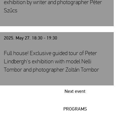
exhibition by writer and photographer Péter
Szűcs
2025. May 27. 18:30 - 19:30
Full house! Exclusive guided tour of Peter
Lindbergh's exhibition with model Nelli
Tombor and photographer Zoltán Tombor
Next event
PROGRAMS