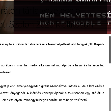
tori tárlatvezetése a III.
 Szalon 2025 kiállításon
yitó ku­rá­to­ri tár­lat­ve­ze­té­se a Nem he­lyet­te­sít­he­tő tár­gyak / III. Kép­ző­
nak so­rá­ban immár har­ma­dik al­ka­lom­mal mu­tat­ja be a hazai és ha­tá­ron túli
­tá­sa­it.
­gyat je­lent, ame­lyet egye­di di­gi­tá­lis azo­no­sí­tó­val lát­nak el, de a ki­fe­je­zés a
et lé­nye­gé­ből. A ki­ál­lí­tás kon­cep­ci­ó­já­nak a fó­ku­szá­ban egy szó áll: a
Je­len­lé­te olyan, mint egy hű­sé­ges ba­rá­té: nem he­lyet­te­sít­he­tő.