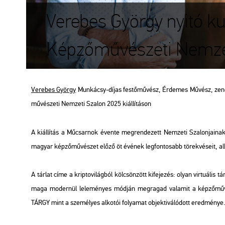
Verebes György nyitó kurá
Képzőművészeti Nemzeti
Ve­re­bes György
Mun­ká­csy-díjas fes­tő­mű­vész, Ér­de­mes Mű­vész, ze­nész n
mű­vé­sze­ti Nem­ze­ti Sza­lon 2025 ki­ál­lí­tá­son
A ki­ál­lí­tás a Mű­csar­nok éven­te meg­ren­de­zett Nem­ze­ti Sza­lon­ja­i­
ma­gyar kép­ző­mű­vé­szet előző öt évé­nek leg­fon­to­sabb tö­rek­vé­se­it, al­ko
A tár­lat címe a kript­ovi­lág­ból köl­csön­zött ki­fe­je­zés: olyan vir­tu­á­lis tár
maga mo­der­nül le­le­mé­nyes mód­ján meg­ra­gad va­la­mit a kép­ző­mű­vé­sz
TÁRGY mint a sze­mé­lyes al­ko­tói fo­lya­mat ob­jek­ti­vá­ló­dott ered­mé­nye. 