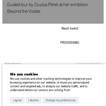
Guided tour by Zsuzsa Péreli at her exhibition
Beyond the Visible
Next event
PROGRAMS
Kunsthalle
Institution of the Hungarian Academy of Arts
We use cookies
H1146 Budapest, Dózsa György út 37.
We use cookies and other tracking technologies to improve your
Transport: Millenniumi Underground – Hősök tere megálló (Heroes’
map
browsing experience on our website, to show you personalized
Square) stop Trolley bus: 75, 79 / Bus: 20, 30, 105
content and targeted ads, to analyze our website traffic, and to
understand where our visitors are coming from.
I agree
I decline
Change my preferences