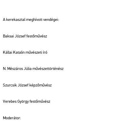
A ke­rek­asz­tal meg­hí­vott ven­dé­gei:
Bak­sai Jó­zsef fes­tő­mű­vész
Kál­lai Ka­ta­lin mű­vé­sze­ti író
N. Mé­szá­ros Júlia mű­vé­szet­tör­té­nész
Szur­csik Jó­zsef kép­ző­mű­vész
Ve­re­bes György fes­tő­mű­vész
Mo­de­rá­tor: