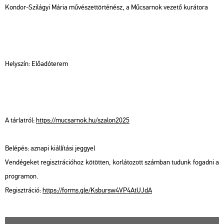
Kon­dor-Szi­lá­gyi Mária mű­vé­szet­tör­té­nész, a Mű­csar­nok ve­ze­tő ku­rá­to­ra
Hely­szín: Elő­adó­te­rem
A tár­lat­ról:
https://​mu­csar­nok.​hu/​sza­lon2025
Be­lé­pés: az­na­pi ki­ál­lí­tá­si jeggyel
Ven­dé­ge­ket re­giszt­rá­ci­ó­hoz kö­töt­ten, kor­lá­to­zott szám­ban tu­dunk fo­gad­ni a
prog­ra­mon.
Re­giszt­rá­ció:
https://​forms.​gle/​Ksb​ursw​4VP4​AtUJ​dA