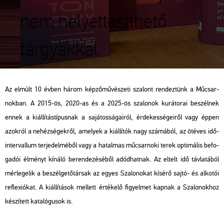
nem helyettesíthető
tárgyakkal
Az el­múlt 10 évben három kép­ző­mű­vé­sze­ti sza­lont ren­dez­tünk a Mű­csar­
nok­ban. A 2015-ös, 2020-as és a 2025-ös sza­lo­nok ku­rá­to­rai be­szél­nek
ennek a ki­ál­lí­tás­tí­pus­nak a sa­já­tos­sá­ga­i­ról, ér­de­kes­sé­ge­i­ről vagy éppen
azok­ról a ne­héz­sé­gek­ről, ame­lyek a ki­ál­lí­tók nagy szá­má­ból, az öt­éves idő­
in­ter­val­lum ter­je­del­mé­ből vagy a ha­tal­mas mű­csar­no­ki terek op­ti­má­lis be­fo­
ga­dói él­ményt kí­ná­ló be­ren­de­zé­sé­ből adód­hat­nak. Az el­telt idő táv­la­tá­ból
mér­le­ge­lik a be­szél­ge­tő­tár­sak az egyes Sza­lo­no­kat kí­sé­rő sajtó- és al­ko­tói
ref­le­xi­ó­kat. A ki­ál­lí­tá­sok mel­lett ér­té­ke­lő fi­gyel­met kap­nak a Sza­lo­nok­hoz
ké­szí­tett ka­ta­ló­gu­sok is.