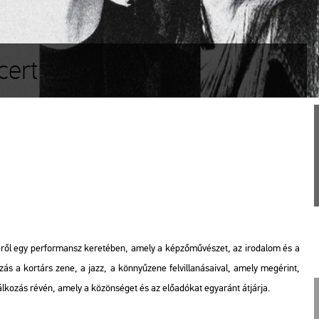
cert
jé­ről egy per­for­mansz ke­re­té­ben, amely a kép­ző­mű­vé­szet, az iro­da­lom és a
­lál­ko­zás a kor­társ zene, a jazz, a könnyű­ze­ne fel­vil­la­ná­sa­i­val, amely meg­érint,
lál­ko­zás révén, amely a kö­zön­sé­get és az elő­adó­kat egy­aránt át­jár­ja.