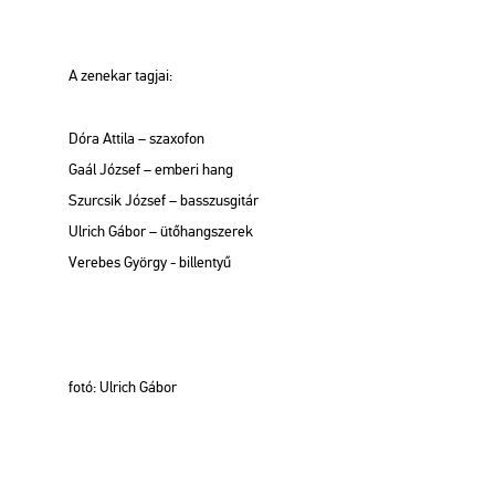
A ze­ne­kar tag­jai:
Dóra At­ti­la – sza­xo­fon
Gaál Jó­zsef – em­be­ri hang
Szur­csik Jó­zsef – basszus­gi­tár
Ul­rich Gábor – ütő­hang­sze­rek
Ve­re­bes György - bil­len­tyű
fotó: Ul­rich Gábor