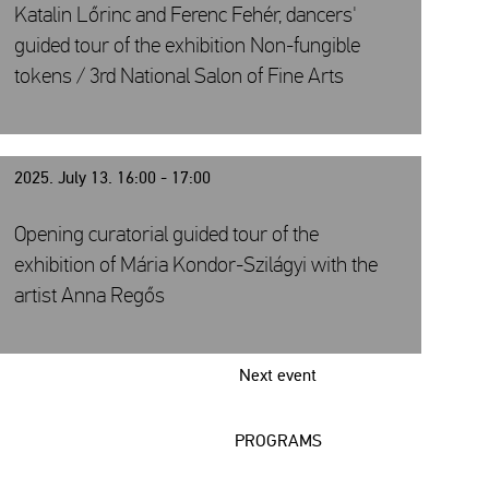
Katalin Lőrinc and Ferenc Fehér, dancers'
guided tour of the exhibition Non-fungible
tokens / 3rd National Salon of Fine Arts
2025. July 13. 16:00 - 17:00
Opening curatorial guided tour of the
exhibition of Mária Kondor-Szilágyi with the
artist Anna Regős
Next event
PROGRAMS