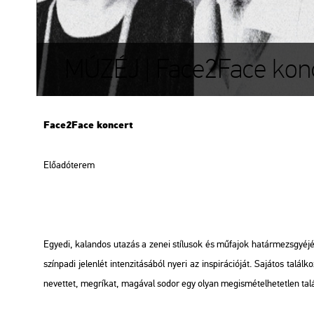
MÚZÉJ | Face2Face kon
Fa­ce2­Face kon­cert
Elő­adó­te­rem
Egye­di, ka­lan­dos uta­zás a zenei stí­lu­sok és mű­fa­jok ha­tár­mezs­gyé­
szín­pa­di je­len­lét in­ten­zi­tá­sá­ból nyeri az ins­pi­rá­ci­ó­ját. Sa­já­tos ta
ne­vet­tet, meg­rí­kat, ma­gá­val sodor egy olyan meg­is­mé­tel­he­tet­len ta­