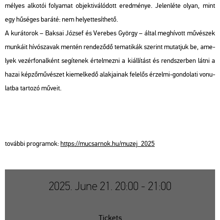
mé­lyes al­ko­tói fo­lya­mat ob­jek­ti­vá­ló­dott ered­mé­nye. Je­len­lé­te olyan, mint
egy hű­sé­ges ba­rá­té: nem he­lyet­te­sít­he­tő.
A ku­rá­to­rok – Bak­sai Jó­zsef és Ve­re­bes György – által meg­hí­vott mű­vé­szek
mun­ká­it hí­vó­sza­vak men­tén ren­de­ző­dő te­ma­ti­kák sze­rint mu­tat­juk be, ame­
lyek ve­zér­fo­nal­ként se­gí­te­nek ér­tel­mez­ni a ki­ál­lí­tást és rend­szer­ben látni a
hazai kép­ző­mű­vé­szet ki­emel­ke­dő alak­ja­i­nak fe­le­lős ér­zel­mi-gon­do­la­ti vo­nu­
lat­ba tar­to­zó mű­ve­it.
to­váb­bi prog­ra­mok:
https://​mu­csar­nok.​hu/​mu­zej_​2025
2025. June 21. 20:00 - 21:00
Tickets