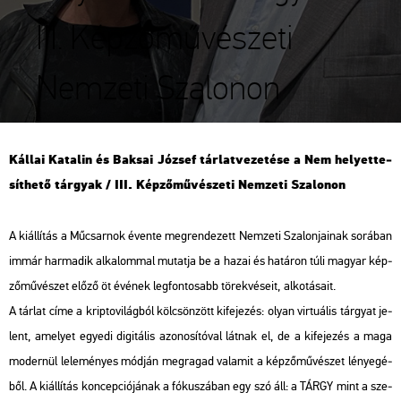
III. Képzőművészeti
Nemzeti Szalonon
Kál­lai Ka­ta­lin és Bak­sai Jó­zsef tár­lat­ve­ze­té­se a Nem he­lyet­te­
sít­he­tő tár­gyak
/ III. Kép­ző­mű­vé­sze­ti Nem­ze­ti Sza­lo­non
A ki­ál­lí­tás a Mű­csar­nok éven­te meg­ren­de­zett Nem­ze­ti Sza­lon­ja­i­nak so­rá­ban
immár har­ma­dik al­ka­lom­mal mu­tat­ja be a hazai és ha­tá­ron túli ma­gyar kép­
ző­mű­vé­szet előző öt évé­nek leg­fon­to­sabb tö­rek­vé­se­it, al­ko­tá­sa­it.
A tár­lat címe a kript­ovi­lág­ból köl­csön­zött ki­fe­je­zés: olyan vir­tu­á­lis tár­gyat je­
lent, ame­lyet egye­di di­gi­tá­lis azo­no­sí­tó­val lát­nak el, de a ki­fe­je­zés a maga
mo­der­nül le­le­mé­nyes mód­ján meg­ra­gad va­la­mit a kép­ző­mű­vé­szet lé­nye­gé­
ből. A ki­ál­lí­tás kon­cep­ci­ó­já­nak a fó­ku­szá­ban egy szó áll: a TÁRGY mint a sze­