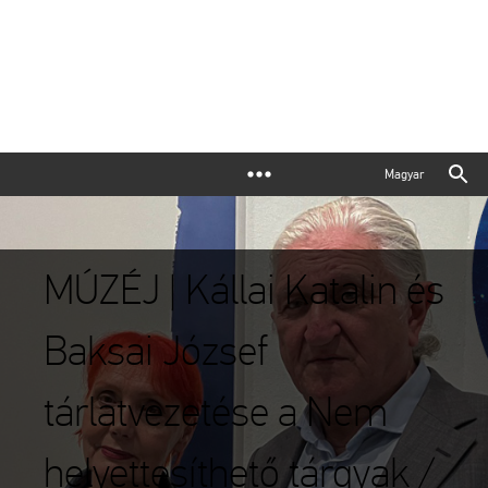
Magyar
MÚZÉJ | Kállai Katalin és
Baksai József
tárlatvezetése a Nem
helyettesíthető tárgyak /