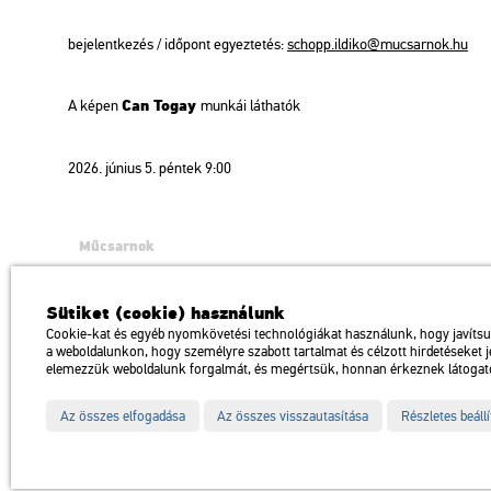
bejelentkezés / időpont egyeztetés:
schopp.ildiko@mucsarnok.hu
Can Togay
A képen
munkái láthatók
2026. június 5. péntek 9:00
Műcsarnok
a Magyar Művészeti Akadémia intézménye
1146 Budapest, Dózsa György út 37.
Sütiket (cookie) használunk
Megközelíthető: Millenniumi Földalatti Vasút – Hősök tere megálló Trol
Cookie-kat és egyéb nyomkövetési technológiákat használunk, hogy javíts
a weboldalunkon, hogy személyre szabott tartalmat és célzott hirdetéseket 
Impresszum
Sitemap
Adatvédelem
elemezzük weboldalunk forgalmát, és megértsük, honnan érkeznek látogat
Az összes elfogadása
Az összes visszautasítása
Részletes beáll