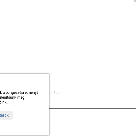
ibusz: 75, 79 / Autóbusz: 20, 30, 105
uk a böngészési élményt
jelenítsünk meg,
óink.
ítások