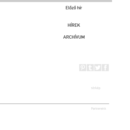
Előző hír
HÍREK
ARCHÍVUM
térkép
Partnereink