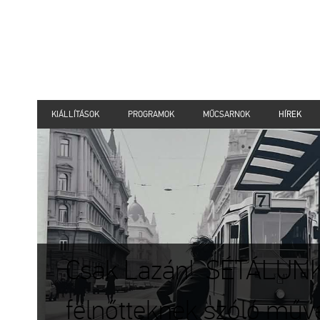
KIÁLLÍTÁSOK
PROGRAMOK
MŰCSARNOK
HÍREK
Csak Lazán! SÉTÁLUN
felnőtteknek szóló műv