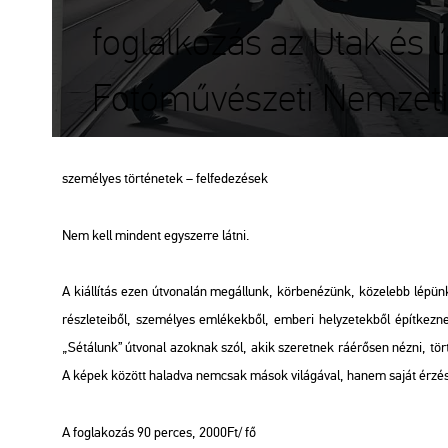
foglalkozás az Utak és ú
Fotóművészeti Nemzeti 
személyes történetek – felfedezések
Nem kell mindent egyszerre látni.
A kiállítás ezen útvonalán megállunk, körbenézünk, közelebb lépü
részleteiből, személyes emlékekből, emberi helyzetekből építkeznek
„Sétálunk” útvonal azoknak szól, akik szeretnek ráérősen nézni, tö
A képek között haladva nemcsak mások világával, hanem saját érzése
A foglakozás 90 perces, 2000Ft/ fő