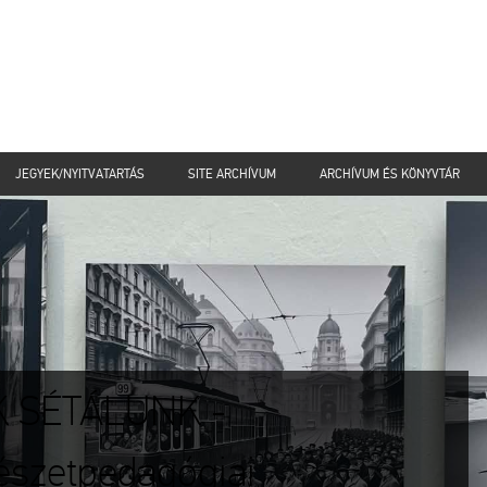
JEGYEK/NYITVATARTÁS
SITE ARCHÍVUM
ARCHÍVUM ÉS KÖNYVTÁR
K SÉTÁLUNK -
észetpedagógiai