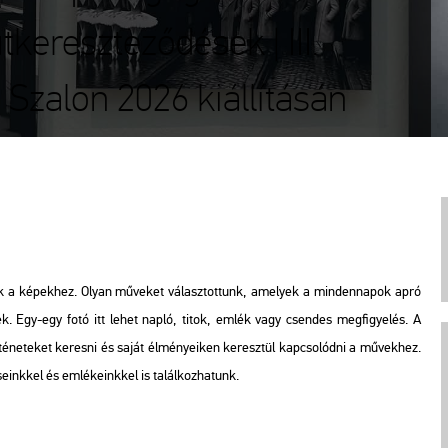
tkereszteződések | III.
Szalon 2026 kiállításán
nk a képekhez. Olyan műveket választottunk, amelyek a mindennapok apró
. Egy-egy fotó itt lehet napló, titok, emlék vagy csendes megfigyelés. A
rténeteket keresni és saját élményeiken keresztül kapcsolódni a művekhez.
inkkel és emlékeinkkel is találkozhatunk.