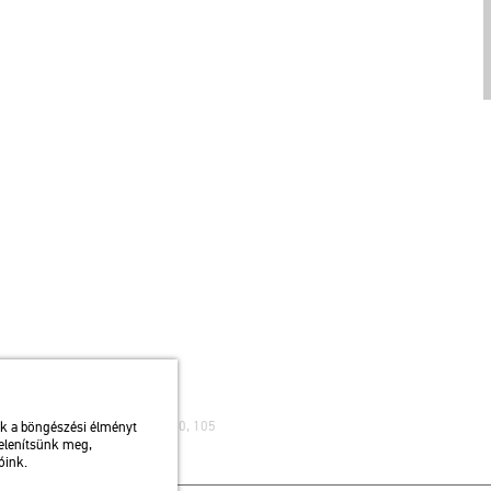
ibusz: 75, 79 / Autóbusz: 20, 30, 105
uk a böngészési élményt
jelenítsünk meg,
óink.