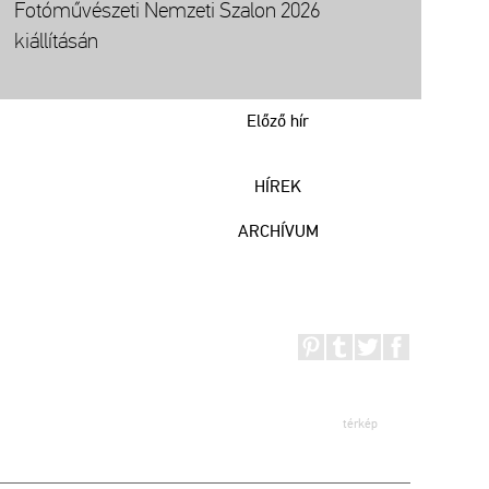
Fotóművészeti Nemzeti Szalon 2026
kiállításán
Előző hír
HÍREK
ARCHÍVUM
térkép