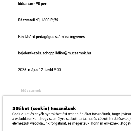
Időtartam: 90 perc
Részvételi díj: 1600 Ft/fő
Két kísérő pedagógus számára ingyenes.
bejelentkezés: schopp.ildiko@mucsarnok.hu
2026. május 12. kedd 9:00
Műcsarnok
a Magyar Művészeti Akadémia intézménye
1146 Budapest, Dózsa György út 37.
Sütiket (cookie) használunk
Megközelíthető: Millenniumi Földalatti Vasút – Hősök tere megálló Trol
Cookie-kat és egyéb nyomkövetési technológiákat használunk, hogy javíts
a weboldalunkon, hogy személyre szabott tartalmat és célzott hirdetéseket 
Impresszum
Sitemap
Adatvédelem
elemezzük weboldalunk forgalmát, és megértsük, honnan érkeznek látogat