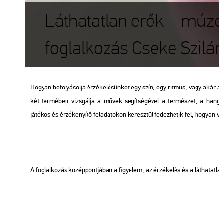
Láthatatlan erők – mú
foglalkozás Cseke Szilár
Hogyan befolyásolja érzékelésünket egy szín, egy ritmus, vagy akár 
két termében vizsgálja a művek segítségével a természet, a han
játékos és érzékenyítő feladatokon keresztül fedezhetik fel, hogyan v
A foglalkozás középpontjában a figyelem, az érzékelés és a láthatat