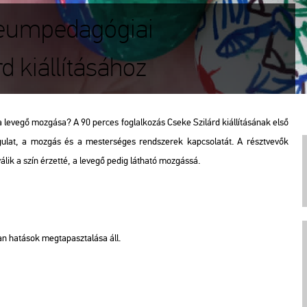
zeumpedagógiai
d kiállításához
a levegő mozgása? A 90 perces foglalkozás Cseke Szilárd kiállításának első
gulat, a mozgás és a mesterséges rendszerek kapcsolatát. A résztvevők
álik a szín érzetté, a levegő pedig látható mozgássá.
lan hatások megtapasztalása áll.