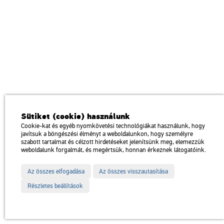
Kunsthalle
Sütiket (cookie) használunk
Institution of the Hungarian Academy of Arts
Cookie-kat és egyéb nyomkövetési technológiákat használunk, hogy
javítsuk a böngészési élményt a weboldalunkon, hogy személyre
H1146 Budapest, Dózsa György út 37.
szabott tartalmat és célzott hirdetéseket jelenítsünk meg, elemezzük
Transport: Millenniumi Underground – Hősök tere megálló (Heroes’
map
weboldalunk forgalmát, és megértsük, honnan érkeznek látogatóink.
Square) stop Trolley bus: 75, 79 / Bus: 20, 30, 105
Az összes elfogadása
Az összes visszautasítása
Részletes beállítások
Partners