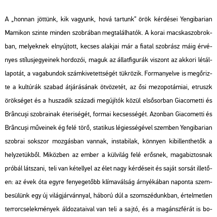
A „hon­nan jöt­tünk, kik va­gyunk, hová tar­tunk” örök kér­dé­sei Yen­gi­ba­ri­an
Ma­mi­kon szin­te min­den szob­rá­ban meg­ta­lál­ha­tók. A korai macs­ka­szob­rok­
ban, me­lyek­nek el­nyúj­tott, ke­cses alak­jai már a fi­a­tal szob­rász máig ér­vé­
nyes stí­lus­je­gye­i­nek hor­do­zói, maguk az ál­lat­fi­gu­rák vi­szont az ak­ko­ri lét­ál­
la­po­tát, a va­ga­bun­dok szám­ki­ve­tett­sé­gét tük­rö­zik. For­ma­nyel­ve is meg­őriz­
te a kul­tú­rák sza­bad át­já­rá­sá­nak öt­vö­ze­tét, az ősi me­zo­po­tá­mi­ai, et­ruszk
örök­sé­get és a hu­sza­dik szá­za­di meg­újí­tók közül el­ső­sor­ban Gia­co­met­ti és
Brâncuși szob­ra­i­nak éte­ri­sé­gét, for­mai ke­cses­sé­gét. Azon­ban Gia­co­met­ti és
Brâncuși mű­ve­i­nek ég felé törő, sta­ti­kus lé­gi­es­sé­gé­vel szem­ben Yen­gi­ba­ri­an
szob­rai sok­szor moz­gás­ban van­nak, in­sta­bi­lak, könnyen ki­bil­lent­he­tők a
hely­ze­tük­ből. Mi­köz­ben az ember a kül­vi­lág felé erős­nek, ma­ga­biz­tos­nak
pró­bál lát­sza­ni, teli van ké­tellyel az élet nagy kér­dé­se­it és saját sor­sát il­le­tő­
en: az évek óta egyre fe­nye­ge­tőbb klí­ma­vál­ság ár­nyé­ká­ban na­pon­ta szem­
be­sü­lünk egy új vi­lág­jár­vánnyal, há­bo­rú dúl a szom­szé­dunk­ban, ér­tel­met­len
ter­ror­cse­lek­mé­nyek ál­do­za­ta­i­val van teli a sajtó, és a ma­gán­szfé­rát is bo­