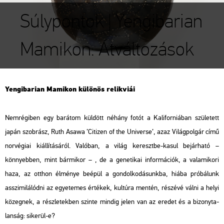
Súlypontok | Yengibarian
Mamikon: Átváltozások
Yen­gi­ba­ri­an Ma­mi­kon kü­lö­nös re­lik­vi­ái
Nem­ré­gi­ben egy ba­rá­tom kül­dött né­hány fotót a Ka­li­for­ni­á­ban szü­le­tett
japán szob­rász, Ruth Asawa ’Ci­ti­zen of the Uni­ver­se’, azaz
Vi­lág­pol­gár
című
nor­vé­gi­ai ki­ál­lí­tá­sá­ról. Va­ló­ban, a világ ke­reszt­be-kasul be­jár­ha­tó –
könnyeb­ben, mint bár­mi­kor – , de a ge­ne­ti­kai in­for­má­ci­ók, a va­la­mi­ko­ri
haza, az ott­hon él­mé­nye be­épül a gon­dol­ko­dá­sunk­ba, hiába pró­bá­lunk
asszi­mi­lá­lód­ni az egye­te­mes ér­té­kek, kul­tú­ra men­tén, ré­szé­vé válni a helyi
kö­zeg­nek, a rész­le­tek­ben szin­te min­dig jelen van az ere­det és a bi­zony­ta­
lan­ság: si­ke­rül-e?