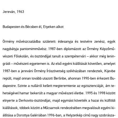
Je­re­ván, 1963
Bu­da­pes­ten és Bécs­ben él, Etye­ken alkot
Ör­mény mű­vész­csa­lád­ba szü­le­tett: édes­any­ja és test­vé­re ze­nész, egyik
nagy­báty­ja pan­to­mim­mű­vész. 1987-ben dip­lo­má­zott az Ör­mény Kép­ző­mű­
vé­sze­ti Fő­is­ko­lán, és ösz­tön­díj­jal ta­nult a szent­pé­ter­vá­ri – akkor még le­nin­
grá­di – mű­vé­sze­ti egye­te­men is. Az első egyé­ni ki­ál­lí­tá­sát kö­ve­tő­en, ame­lyet
1987-ben a je­re­vá­ni Ör­mény Író­szö­vet­ség szék­há­zá­ban ren­dez­tek, Ki­jev­be
re­pült, majd onnan to­vább uta­zott Ber­lin­be, ahon­nan 1990-ben ér­ke­zett Bu­
da­pest­re. Szin­te a nul­lá­ról kel­lett meg­te­rem­te­nie az eg­zisz­ten­ci­á­ját, ám te­
het­sé­gé­vel hamar be­ke­rült a ma­gyar mű­vé­sze­ti élet­be. 1995 és 1998 kö­zött
el­nyer­te a Der­kovits-ösz­tön­dí­jat, majd egy­mást kö­vet­ték a hazai és kül­föl­di
ki­ál­lí­tá­sok, töb­bek kö­zött a Mű­csar­nok ren­de­zé­sé­ben meg­va­ló­sult egyé­ni ki­
ál­lí­tá­sa a Do­rottya Ga­lé­ri­á­ban 1996-ban, a
Hely­zet­kép
című nagy szob­rá­sza­