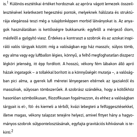
1
is.
Kü­lö­nös esz­té­ti­kai ér­té­ket hor­doz­nak az ap­ró­ra vá­gott le­me­zek össze­il­
lesz­té­sé­vel ke­let­ke­zett he­gesz­té­si pon­tok, me­lyek­nek há­ló­za­ta és struk­tú­
rá­ja ele­gáns­sá teszi még a tu­laj­don­kép­pen mor­bid lát­vá­nyo­kat is. Az anya­
gok hasz­ná­la­tá­ban is ket­tős­ség­re buk­ka­nunk: egy­fe­lől a mér­ge­ző ólom,
más­fe­lől a gyó­gyí­tó viasz. Ér­de­kes a kont­raszt a szob­rok és az azo­kat ins­pi­
rá­ló valós tár­gyak kö­zött: míg a va­ló­ság­ban egy ház masszív, sú­lyos tömb,
egy alma vagy egy luft­bal­lon lé­gi­es, könnyű, a felhő meg­fog­ha­tat­lan disz­perz
lég­kö­ri je­len­ség, itt épp for­dí­tott. A hosszú, vé­kony fém lá­ba­kon álló apró
házak in­ga­ta­gok – a tol­lak­kal bo­rí­tott is a könnyű­sé­gét mu­tat­ja –, a va­ló­ság­
ban pici alma, a gye­rek lufi mé­re­tei lé­nye­ge­sen el­tér­nek az iga­zi­ak­tól és
masszí­vak, sú­lyo­san tömb­sze­rű­ek. A szob­rász szán­dé­ka, hogy a köl­tők­höz
ha­son­ló­an szim­bo­li­ku­san, fi­lo­zo­fi­ku­san fo­gal­maz­zon, és ehhez a va­ló­ság­ban
tár­gya­it is el-, föl- és ki­eme­li a tér­ből, kvázi le­beg­te­ti a fel­füg­gesz­té­sek­kel,
il­let­ve magas, vé­kony ta­lap­zat te­te­jé­re he­lye­zi, ami­vel fittyet hány a ha­gyo­
má­nyos szob­rok súly­pont­el­osz­tá­sá­nak, egy­faj­ta gra­vi­tá­ci­ós ki­hí­vás­nak is te­
2
kin­ti.