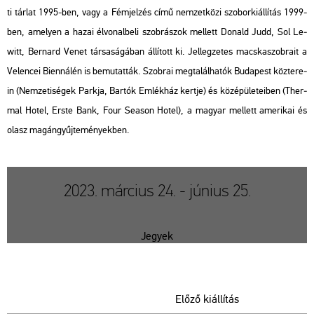
ti tár­lat 1995-ben, vagy a
Fém­jel­zés
című nem­zet­kö­zi szo­bor­ki­ál­lí­tás 1999-
ben, ame­lyen a hazai él­vo­nal­be­li szob­rá­szok mel­lett Do­nald Judd, Sol Le­
witt, Ber­nard Venet tár­sa­sá­gá­ban ál­lí­tott ki. Jel­leg­ze­tes macs­ka­szob­ra­it a
Ve­len­cei Bi­en­ná­lén is be­mu­tat­ták. Szob­rai meg­ta­lál­ha­tók Bu­da­pest köz­te­re­
in (Nem­ze­ti­sé­gek Park­ja, Bar­tók Em­lék­ház kert­je) és köz­épü­le­te­i­ben (Ther­
mal Hotel, Erste Bank, Four Sea­son Hotel), a ma­gyar mel­lett ame­ri­kai és
olasz ma­gán­gyűj­te­mé­nyek­ben.
2023. március 24. - június 25.
Jegyek
Előző kiállítás