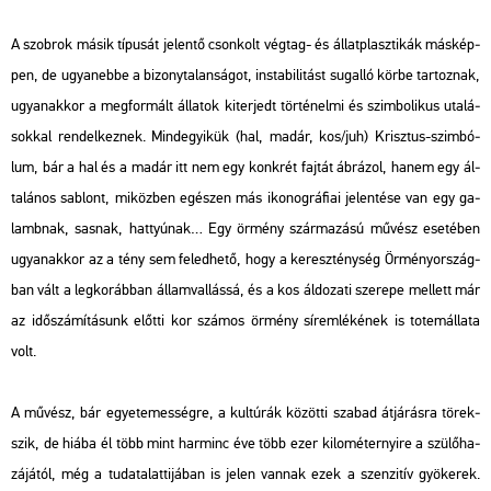
A szob­rok másik tí­pu­sát je­len­tő cson­kolt vég­tag- és ál­lat­plasz­ti­kák más­kép­
pen, de ugyan­eb­be a bi­zony­ta­lan­sá­got, in­sta­bi­li­tást su­gal­ló körbe tar­toz­nak,
ugyan­ak­kor a meg­for­mált ál­la­tok ki­ter­jedt tör­té­nel­mi és szim­bo­li­kus uta­lá­
sok­kal ren­del­kez­nek. Mind­egyi­kük (hal, madár, kos/juh) Krisz­tus-szim­bó­
lum, bár a hal és a madár itt nem egy konk­rét faj­tát áb­rá­zol, hanem egy ál­
ta­lá­nos sab­lont, mi­köz­ben egé­szen más iko­nog­rá­fi­ai je­len­té­se van egy ga­
lamb­nak, sas­nak, hattyú­nak… Egy ör­mény szár­ma­zá­sú mű­vész ese­té­ben
ugyan­ak­kor az a tény sem fe­led­he­tő, hogy a ke­resz­tény­ség Ör­mény­or­szág­
ban vált a leg­ko­ráb­ban ál­lam­val­lás­sá, és a kos ál­do­za­ti sze­re­pe mel­lett már
az idő­szá­mí­tá­sunk előt­ti kor szá­mos ör­mény sír­em­lé­ké­nek is to­tem­ál­la­ta
volt.
A mű­vész, bár egye­te­mes­ség­re, a kul­tú­rák kö­zöt­ti sza­bad át­já­rás­ra tö­rek­
szik, de hiába él több mint har­minc éve több ezer ki­lo­mé­ter­nyi­re a szü­lő­ha­
zá­já­tól, még a tu­dat­alat­ti­já­ban is jelen van­nak ezek a szen­zi­tív gyö­ke­rek.