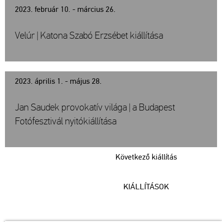
2023. február 10. - március 26.
Velúr | Katona Szabó Erzsébet kiállítása
2023. április 1. - május 28.
Jan Saudek provokatív világa | a Budapest
Fotófesztivál nyitókiállítása
Következő kiállítás
KIÁLLÍTÁSOK