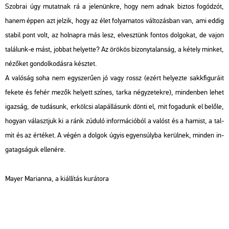
Szob­rai úgy mu­tat­nak rá a je­le­nünk­re, hogy nem adnak biz­tos fo­gó­dzót,
hanem éppen azt jel­zik, hogy az élet fo­lya­ma­tos vál­to­zás­ban van, ami eddig
sta­bil pont volt, az hol­nap­ra más lesz, el­vesz­tünk fon­tos dol­go­kat, de vajon
ta­lá­lunk-e mást, job­bat he­lyet­te? Az örö­kös bi­zony­ta­lan­ság, a ké­tely min­ket,
né­ző­ket gon­dol­ko­dás­ra kész­tet.
A va­ló­ság soha nem egy­sze­rű­en jó vagy rossz (ezért he­lyez­te sakk­fi­gu­rá­it
fe­ke­te és fehér mezők he­lyett szí­nes, tarka négy­ze­tek­re), min­den­ben lehet
igaz­ság, de tu­dá­sunk, er­köl­csi alap­ál­lá­sunk dönti el, mit fo­ga­dunk el be­lő­le,
ho­gyan vá­laszt­juk ki a ránk zú­du­ló in­for­má­ci­ó­ból a va­lóst és a ha­mist, a tal­
mit és az ér­té­ket. A végén a dol­gok úgyis egyen­súly­ba ke­rül­nek, min­den in­
ga­tag­sá­guk el­le­né­re.
Mayer Ma­ri­an­na, a ki­ál­lí­tás ku­rá­to­ra