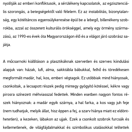
nyo­lít­ják az em­be­ri konf­lik­tu­sok, a sé­rü­lé­keny kap­cso­la­tok, az eg­zisz­ten­ci­á­
lis szo­ron­gás, a be­teg­sé­gek­től való fé­le­lem. Ez az in­sta­bi­li­tás, bi­zony­ta­lan­
ság, egy kö­tél­tán­cos egyen­súly­ke­re­sé­se épül be a le­be­gő, bil­len­ékeny szob­
rok­ba, azzal az össze­tett kul­tu­rá­lis örök­ség­gel, amely egy ör­mény szár­ma­
zá­sú, az 1990-es évek óta Ma­gyar­or­szá­gon élő és a vi­lá­got járó szob­rász sa­
ját­ja.
A mű­csar­no­ki ki­ál­lí­tá­son a plasz­ti­kák­nak szer­vet­len és szer­ves ki­in­du­lá­si
alap­juk van: házak, lufi, alma, sakk­táb­la bá­buk­kal, felhő és tö­re­dé­ke­sen
meg­for­mált madár, hal, kos, em­be­ri vég­ta­gok. Ez utób­bi­ak mind hi­á­nyo­sak,
cson­kol­tak, a le­csa­pott ré­szek pedig mint­egy gyó­gyí­tó kö­tés­sel, kékre vagy
pi­ros­ra szí­ne­zett méh­vi­asszal fe­det­tek. Min­den eset­ben na­gyon fon­tos ré­
szek hi­á­nyoz­nak: a madár egyik szár­nya, a hal farka, a kos vagy juh feje
(nem tud­hat­juk, me­lyik állat, hisz éppen a fej, a szarv hi­á­nya miatt ez el­dönt­
he­tet­len), a ke­ze­ken, lá­ba­kon az ujjak. Ezek a cson­kolt szob­rok fur­csák és
kel­le­met­le­nek, de vi­lág­fáj­dal­mak­kal és szim­bo­li­kus uta­lá­sok­kal te­lí­tet­tek