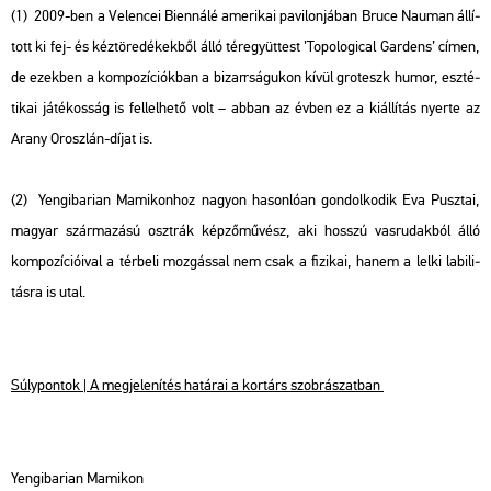
(1) 2009-ben a Ve­len­cei Bi­en­ná­lé ame­ri­kai pa­vi­lon­já­ban Bruce Na­u­man ál­lí­
tott ki fej- és kéz­tö­re­dé­kek­ből álló tér­együt­test ’To­po­log­i­cal Gar­dens’ címen,
de ezek­ben a kom­po­zí­ci­ók­ban a bi­zarr­sá­gu­kon kívül gro­teszk humor, esz­té­
ti­kai já­té­kos­ság is fel­lel­he­tő volt – abban az évben ez a ki­ál­lí­tás nyer­te az
Arany Orosz­lán-díjat is.
(2) Yen­gi­ba­ri­an Ma­mi­kon­hoz na­gyon ha­son­ló­an gon­dol­ko­dik Eva Pusz­tai,
ma­gyar szár­ma­zá­sú oszt­rák kép­ző­mű­vész, aki hosszú vas­ru­dak­ból álló
kom­po­zí­ci­ó­i­val a tér­be­li moz­gás­sal nem csak a fi­zi­kai, hanem a lelki la­bi­li­
tás­ra is utal.
Súly­pon­tok | A meg­je­le­ní­tés ha­tá­rai a kor­társ szob­rá­szat­ban
Yen­gi­ba­ri­an Ma­mi­kon