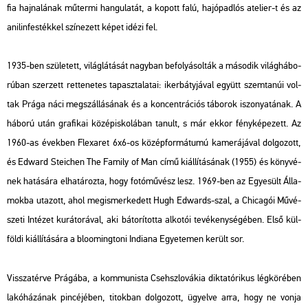
fia haj­na­lá­nak mű­ter­mi han­gu­la­tát, a ko­pott falú, ha­jó­pad­lós ate­li­er-t és az
ani­lin­fes­ték­kel szí­ne­zett képet idézi fel.
1935-ben szü­le­tett, vi­lág­lá­tá­sát nagy­ban be­fo­lyá­sol­ták a má­so­dik vi­lág­há­bo­
rú­ban szer­zett ret­te­ne­tes ta­pasz­ta­la­tai: iker­báty­já­val együtt szem­ta­núi vol­
tak Prága náci meg­szál­lá­sá­nak és a kon­cent­rá­ci­ós tá­bo­rok iszo­nya­tá­nak. A
há­bo­rú után gra­fi­kai kö­zép­is­ko­lá­ban ta­nult, s már ekkor fény­ké­pe­zett. Az
1960-as évek­ben Fle­xa­ret 6x6-os kö­zép­for­má­tu­mú ka­me­rá­já­val dol­go­zott,
és Ed­ward Ste­i­chen The Fa­mily of Man című ki­ál­lí­tá­sá­nak (1955) és köny­vé­
nek ha­tá­sá­ra el­ha­tá­roz­ta, hogy fo­tó­mű­vész lesz. 1969-ben az Egye­sült Ál­la­
mok­ba uta­zott, ahol meg­is­mer­ke­dett Hugh Ed­wards-szal, a Chi­ca­gói Mű­vé­
sze­ti In­té­zet ku­rá­to­rá­val, aki bá­to­rí­tot­ta al­ko­tói te­vé­keny­sé­gé­ben. Első kül­
föl­di ki­ál­lí­tá­sá­ra a blo­om­ing­to­ni In­dia­na Egye­te­men ke­rült sor.
Vissza­tér­ve Prá­gá­ba, a kom­mu­nis­ta Cseh­szlo­vá­kia dik­ta­tó­ri­kus lég­kö­ré­ben
la­kó­há­zá­nak pin­cé­jé­ben, ti­tok­ban dol­go­zott, ügyel­ve arra, hogy ne vonja