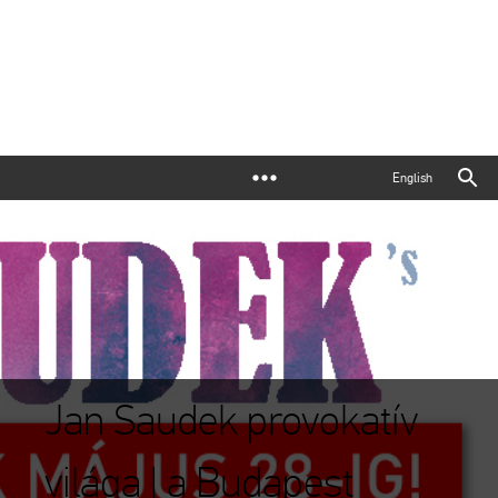
English
Jan Saudek provokatív
világa | a Budapest