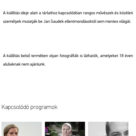
A ki­ál­lí­tás ideje alatt a tár­lat­hoz kap­cso­ló­dó­an ran­gos mű­vé­szek és köz­éle­ti
sze­mé­lyek mu­tat­ják be Jan Sa­udek el­lent­mon­dá­sok­tól sem men­tes vi­lá­gát.
A ki­ál­lí­tás belső ter­mé­ben olyan fo­tog­rá­fi­ák is lát­ha­tók, ame­lye­ket 18 éven
alu­li­ak­nak nem aján­lunk.
Kap­cso­ló­dó prog­ra­mok