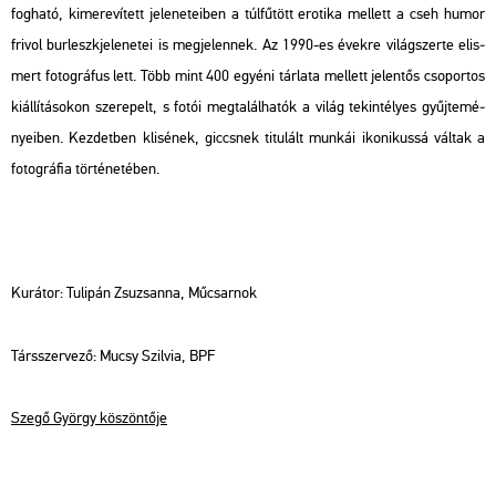
fog­ha­tó, ki­me­re­ví­tett je­le­ne­te­i­ben a túl­fű­tött ero­ti­ka mel­lett a cseh humor
fri­vol bur­leszk­je­le­ne­tei is meg­je­len­nek. Az 1990-es évek­re vi­lág­szer­te el­is­
mert fo­tog­rá­fus lett. Több mint 400 egyé­ni tár­la­ta mel­lett je­len­tős cso­por­tos
ki­ál­lí­tá­so­kon sze­re­pelt, s fotói meg­ta­lál­ha­tók a világ te­kin­té­lyes gyűj­te­mé­
nye­i­ben. Kez­det­ben kli­sé­nek, giccs­nek ti­tu­lált mun­kái iko­ni­kus­sá vál­tak a
fo­tog­rá­fia tör­té­ne­té­ben.
Ku­rá­tor: Tu­li­pán Zsu­zsan­na, Mű­csar­nok
Társ­szer­ve­ző: Mucsy Szil­via, BPF
Szegő György kö­szön­tő­je