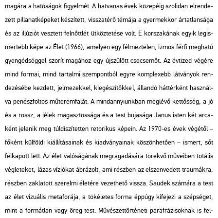
ma­gá­ra a ha­tó­sá­gok fi­gyel­mét. A hat­va­nas évek kö­ze­pé­ig szo­li­dan el­ren­de­
zett pil­la­nat­ké­pe­ket ké­szí­tett, vissza­té­rő té­má­ja a gyer­mek­kor ár­tat­lan­sá­ga
és az il­lú­zi­ót vesz­tett fel­nőtt­lét üt­köz­te­té­se volt. E kor­sza­ká­nak egyik leg­is­
mer­tebb képe az Élet (1966), ame­lyen egy fél­mez­te­len, izmos férfi meg­ha­tó
gyen­géd­ség­gel szo­rít ma­gá­hoz egy új­szü­lött cse­cse­mőt. Az év­ti­zed vé­gé­re
mind for­mai, mind tar­tal­mi szem­pont­ból egyre komp­le­xebb lát­vá­nyok ren­
de­zé­sé­be kez­dett, jel­me­zek­kel, ki­egé­szí­tők­kel, ál­lan­dó hát­tér­ként hasz­nál­
va pe­nész­fol­tos mű­te­rem­fa­lát. A mind­annyi­unk­ban meg­lé­vő ket­tős­ség, a jó
és a rossz, a lélek ma­gasz­tos­sá­ga és a test bu­ja­sá­ga Janus isten két ar­ca­
ként je­le­nik meg túl­dí­szí­tet­ten re­to­ri­kus ké­pe­in. Az 1970-es évek vé­gé­től –
fő­ként kül­föl­di ki­ál­lí­tá­sa­i­nak és ki­ad­vá­nya­i­nak kö­szön­he­tő­en – is­mert, sőt
fel­ka­pott lett. Az élet va­ló­sá­gá­nak meg­ra­ga­dá­sá­ra tö­rek­vő mű­ve­i­ben to­tá­lis
vég­le­te­ket, lázas ví­zi­ó­kat áb­rá­zolt, ami rész­ben az el­szen­ve­dett trau­mák­ra,
rész­ben zak­la­tott sze­rel­mi éle­té­re ve­zet­he­tő vissza. Sa­udek szá­má­ra a test
az élet vi­zu­á­lis me­ta­fo­rá­ja, a tö­ké­le­tes forma épp­úgy ki­fe­je­zi a szép­sé­get,
mint a for­mát­lan vagy öreg test. Mű­vé­szet­tör­té­ne­ti pa­ra­frá­zi­sok­nak is fel­