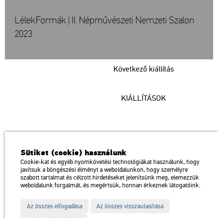
LélekFormák | II. Népművészeti Nemzeti Szalon
2023
Következő kiállítás
KIÁLLÍTÁSOK
Műcsarnok
Sütiket (cookie) használunk
a Magyar Művészeti Akadémia intézménye
Cookie-kat és egyéb nyomkövetési technológiákat használunk, hogy
javítsuk a böngészési élményt a weboldalunkon, hogy személyre
1146 Budapest, Dózsa György út 37.
szabott tartalmat és célzott hirdetéseket jelenítsünk meg, elemezzük
Megközelíthető: Millenniumi Földalatti Vasút – Hősök tere megálló
térkép
weboldalunk forgalmát, és megértsük, honnan érkeznek látogatóink.
Trolibusz: 75, 79 / Autóbusz: 20, 30, 105
Az összes elfogadása
Az összes visszautasítása
Impresszum
Sitemap
Adatvédelem