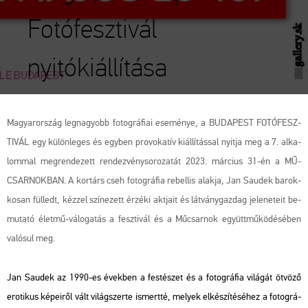
Fotófesztivál
nyitókiállítása
Ma­gyar­or­szág leg­na­gyobb fo­tog­rá­fi­ai ese­mé­nye, a BU­DA­PEST FO­TÓ­FESZ­
TI­VÁL egy kü­lön­le­ges és egy­ben pro­vo­ka­tív ki­ál­lí­tás­sal nyit­ja meg a 7. al­ka­
lom­mal meg­ren­de­zett ren­dez­vény­so­ro­za­tát 2023. már­ci­us 31-én a MŰ­
CSAR­NOK­BAN. A kor­társ cseh fo­tog­rá­fia re­bel­lis alak­ja, Jan Sa­udek ba­rok­
ko­san fül­ledt, kéz­zel szí­ne­zett ér­zé­ki akt­ja­it és lát­vány­gaz­dag je­le­ne­te­it be­
mu­ta­tó élet­mű-vá­lo­ga­tás a fesz­ti­vál és a Mű­csar­nok együtt­mű­kö­dé­sé­ben
va­ló­sul meg.
Jan Sa­udek az 1990-es évek­ben a fes­té­szet és a fo­tog­rá­fia vi­lá­gát öt­vö­ző
ero­ti­kus ké­pe­i­ről vált vi­lág­szer­te is­mert­té, me­lyek el­ké­szí­té­sé­hez a fo­tog­rá­