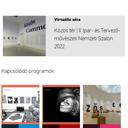
Vir­tu­á­lis séta
Közös tér | II. Ipar- és Ter­ve­ző­
mű­vé­sze­ti Nem­ze­ti Sza­lon
2022
Kap­cso­ló­dó prog­ra­mok