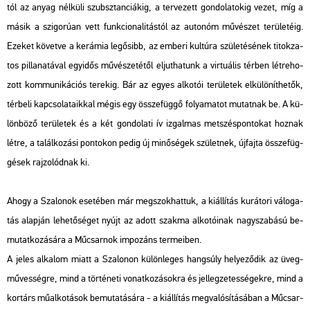
tól az anyag nél­kü­li szubsz­tan­ci­á­kig, a ter­ve­zett gon­do­la­to­kig vezet, míg a
másik a szi­go­rú­an vett funk­ci­o­na­li­tás­tól az au­to­nóm mű­vé­szet te­rü­le­té­ig.
Eze­ket kö­vet­ve a ke­rá­mia leg­ősibb, az em­be­ri kul­tú­ra szü­le­té­sé­nek ti­tok­za­
tos pil­la­na­tá­val egy­idős mű­vé­sze­té­től el­jut­ha­tunk a vir­tu­á­lis tér­ben lét­re­ho­
zott kom­mu­ni­ká­ci­ós te­re­kig. Bár az egyes al­ko­tói te­rü­le­tek el­kü­lö­nít­he­tők,
tér­be­li kap­cso­la­ta­ik­kal mégis egy össze­füg­gő fo­lya­ma­tot mu­tat­nak be. A kü­
lön­bö­ző te­rü­le­tek és a két gon­do­la­ti ív iz­gal­mas met­szés­pon­to­kat hoz­nak
létre, a ta­lál­ko­zá­si pon­to­kon pedig új mi­nő­sé­gek szü­let­nek, új­faj­ta össze­füg­
gé­sek raj­zo­lód­nak ki.
Ahogy a Sza­lo­nok ese­té­ben már meg­szok­hat­tuk, a ki­ál­lí­tás ku­rá­to­ri vá­lo­ga­
tás alap­ján le­he­tő­sé­get nyújt az adott szak­ma al­ko­tó­i­nak nagy­sza­bá­sú be­
mu­tat­ko­zá­sá­ra a Mű­csar­nok im­po­záns ter­me­i­ben.
A jeles al­ka­lom miatt a Sza­lo­non kü­lön­le­ges hang­súly he­lye­ző­dik az üveg­
mű­ves­ség­re, mind a tör­té­ne­ti vo­nat­ko­zá­sok­ra és jel­leg­ze­tes­sé­gek­re, mind a
kor­társ mű­al­ko­tá­sok be­mu­ta­tá­sá­ra - a ki­ál­lí­tás meg­va­ló­sí­tá­sá­ban a Mű­csar­