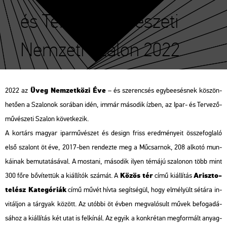
és Tervezőművészeti
Nemzeti Szalon 2022
Üveg Nem­zet­kö­zi Éve
2022 az
– és sze­ren­csés egy­be­esés­nek kö­szön­
he­tő­en a Sza­lo­nok so­rá­ban idén, immár má­so­dik ízben, az Ipar- és Ter­ve­ző­
mű­vé­sze­ti Sza­lon kö­vet­ke­zik.
A kor­társ ma­gyar ipar­mű­vé­szet és de­sign friss ered­mé­nye­it össze­fog­la­ló
első sza­lont öt éve, 2017-ben ren­dez­te meg a Mű­csar­nok, 208 al­ko­tó mun­
ká­i­nak be­mu­ta­tá­sá­val. A mos­ta­ni, má­so­dik ilyen té­má­jú sza­lo­non több mint
Közös tér
Arisz­to­
300 főre bő­ví­tet­tük a ki­ál­lí­tók szá­mát. A
című ki­ál­lí­tás
te­lész Ka­te­gó­ri­ák
című művét hívta se­gít­sé­gül, hogy el­mé­lyült sé­tá­ra in­
vi­tál­jon a tár­gyak kö­zött. Az utób­bi öt évben meg­va­ló­sult művek be­fo­ga­dá­
sá­hoz a ki­ál­lí­tás két utat is fel­kí­nál. Az egyik a konk­ré­tan meg­for­mált anyag­