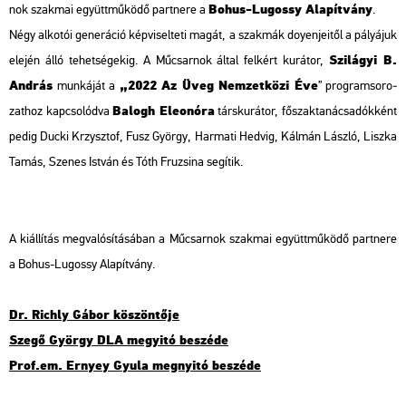
Bohus-Lu­gossy Ala­pít­vány
nok szak­mai együtt­mű­kö­dő part­ne­re a
.
Négy al­ko­tói ge­ne­rá­ció kép­vi­sel­te­ti magát, a szak­mák do­yen­je­i­től a pá­lyá­juk
Szi­lá­gyi B.
ele­jén álló te­het­sé­ge­kig. A Mű­csar­nok által fel­kért ku­rá­tor,
And­rás
„2022 Az Üveg Nem­zet­kö­zi Éve
mun­ká­ját a
” prog­ram­so­ro­
Ba­logh Ele­o­nó­ra
zat­hoz kap­cso­lód­va
társ­ku­rá­tor, fő­szak­ta­nács­adók­ként
pedig
Ducki Krzy­sztof, Fusz György, Har­ma­ti Hed­vig, Kál­mán Lász­ló, Lisz­ka
Tamás, Sze­nes Ist­ván és Tóth Fru­zsi­na
se­gí­tik.
A ki­ál­lí­tás meg­va­ló­sí­tá­sá­ban a Mű­csar­nok szak­mai együtt­mű­kö­dő part­ne­re
a Bohus-Lu­gossy
Ala­pít­vány.
Dr. Richly Gábor kö­szön­tő­je
Szegő György DLA me­gyi­tó be­szé­de
Prof.​em. Er­nyey Gyula meg­nyi­tó be­szé­de