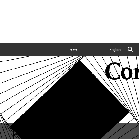
English
Közös tér | II. Ipar-