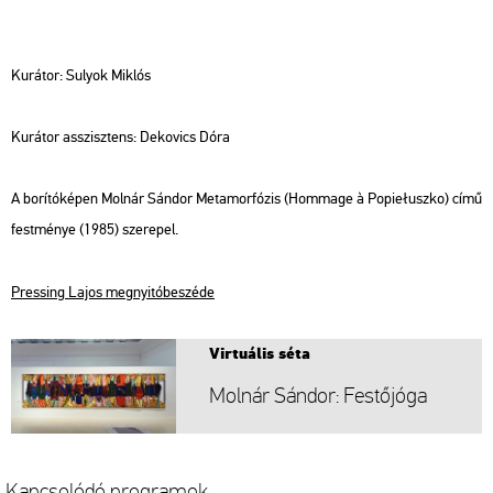
Ku­rá­tor: Su­lyok Mik­lós
Ku­rá­tor asszisz­tens: De­ko­vics Dóra
A bo­rí­tó­ké­pen Mol­nár Sán­dor
Me­ta­mor­fó­zis (Hom­mage à Popiełuszko)
című
fest­mé­nye (1985) sze­re­pel.
Pr­es­sing Lajos meg­nyi­tó­be­szé­de
Vir­tu­á­lis séta
Mol­nár Sán­dor: Fes­tő­jó­ga
Kap­cso­ló­dó prog­ra­mok