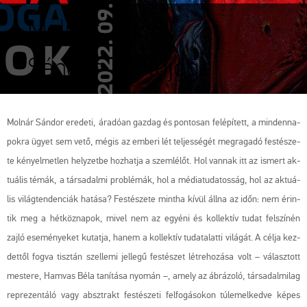
Molnár
Sándor: Festőjóga
Mol­nár Sán­dor ere­de­ti, ára­dó­an gaz­dag és pon­to­san fel­épí­tett, a min­den­na­
pok­ra ügyet sem vető, mégis az em­be­ri lét tel­jes­sé­gét meg­ra­ga­dó fes­té­sze­
te ké­nyel­met­len hely­zet­be hoz­hat­ja a szem­lé­lőt. Hol van­nak itt az is­mert ak­
tu­á­lis témák, a tár­sa­dal­mi prob­lé­mák, hol a mé­dia­tu­da­tos­ság, hol az ak­tu­á­
lis vi­lág­ten­den­ci­ák ha­tá­sa? Fes­té­sze­te mint­ha kívül állna az időn: nem érin­
tik meg a hét­köz­na­pok, mivel nem az egyé­ni és kol­lek­tív tudat fel­szí­nén
zajló ese­mé­nye­ket ku­tat­ja, hanem a kol­lek­tív tu­dat­alat­ti vi­lá­gát. A célja kez­
det­től fogva tisz­tán szel­le­mi jel­le­gű fes­té­szet lét­re­ho­zá­sa volt – vá­lasz­tott
mes­te­re, Ham­vas Béla ta­ní­tá­sa nyo­mán –, amely az áb­rá­zo­ló, tár­sa­dal­mi­lag
rep­re­zen­tá­ló vagy abszt­rakt fes­té­sze­ti fel­fo­gá­so­kon túl­emel­ked­ve képes