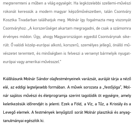
meg­te­rem­te­ni a műben a világ egy­sé­gét. Ha leg­kö­ze­leb­bi szel­le­mi-mű­vé­szi
ro­ko­nát ke­res­sük a mo­dern ma­gyar kép­ző­mű­vé­szet­ben, talán Csont­váry
Koszt­ka Ti­va­dar­ban ta­lál­hat­juk meg. Mol­nár így fo­gal­maz­ta meg vi­szo­nyát
Csont­váryhoz: „A kor­sze­rű­sé­get akar­tam meg­ra­gad­ni, de csak a szá­mom­ra
ér­vé­nyes módon. Úgy, ahogy Ma­gyar­or­szá­gon egye­dül Csont­várynak si­ke­
rült. Ő va­ló­di közép-eu­ró­pai al­ko­tó, kor­sze­rű, sze­mé­lyes jel­le­gű, ön­ál­ló mű­
vé­sze­tet te­rem­tett, és mi­nő­ség­ben is fel­ve­szi a ver­senyt bár­me­lyik nyu­gat-
eu­ró­pai vagy ame­ri­kai mű­vésszel.”
Ki­ál­lí­tá­sunk Mol­nár Sán­dor olaj­fest­mé­nye­i­nek va­rá­zsát, au­rá­ját tárja a néző
elé, az ed­di­gi leg­tel­je­sebb for­má­ban. A művek so­ro­za­ta a „fes­tő­jó­ga”, Mol­
nár sa­já­tos mű­vé­szi és élet­prog­ram­ja sze­rint ta­go­ló­dik öt egy­ség­re, amely
ke­let­ke­zé­sük idő­rend­jét is je­len­ti. Ezek a Föld, a Víz, a Tűz, a Kris­tály és a
Le­ve­gő ele­mek. A fest­mé­nyek le­nyű­gö­ző sorát Mol­nár plasz­ti­kái és anyag­
ta­nul­má­nyai egé­szí­tik ki.