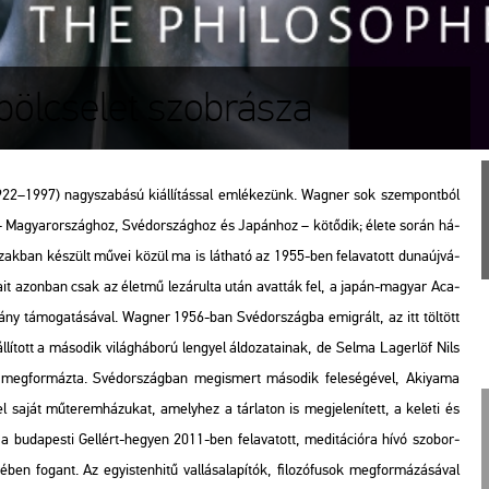
bölcselet szobrásza
22–1997) nagy­sza­bá­sú ki­ál­lí­tás­sal em­lé­ke­zünk. Wag­ner sok szem­pont­ból
– Ma­gyar­or­szág­hoz, Svéd­or­szág­hoz és Ja­pán­hoz – kö­tő­dik; élete során há­
idő­szak­ban ké­szült művei közül ma is lát­ha­tó az 1955-ben fel­ava­tott du­na­új­vá­
a­it azon­ban csak az élet­mű le­zá­rul­ta után avat­ták fel, a japán-ma­gyar Aca­
y tá­mo­ga­tá­sá­val. Wag­ner 1956-ban Svéd­or­szág­ba emig­rált, az itt töl­tött
l­lí­tott a má­so­dik vi­lág­há­bo­rú len­gyel ál­do­za­ta­i­nak, de Selma La­ger­löf
Nils
meg­for­máz­ta. Svéd­or­szág­ban meg­is­mert má­so­dik fe­le­sé­gé­vel, Akiya­ma
aját mű­te­rem­há­zu­kat, amely­hez a tár­la­ton is meg­je­le­ní­tett, a ke­le­ti és
sa a bu­da­pes­ti Gel­lért-he­gyen 2011-ben fel­ava­tott, me­di­tá­ci­ó­ra hívó szo­bor­
 fo­gant. Az egy­is­ten­hi­tű val­lás­ala­pí­tók, fi­lo­zó­fu­sok meg­for­má­zá­sá­val