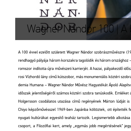
Wagner Nándor 100 | A 
A 100 évvel ez­előtt szü­le­tett Wag­ner Nán­dor szob­rász­mű­vész­re (19
rend­ha­gyó pá­lyá­ja három kor­szak­ra ta­go­ló­dik és három or­szág­hoz 
rom­szor in­dí­tot­ta újra mű­vé­sze­ti kar­ri­er­jét. A hazai, pá­lya­kez­dő 
ro­si
Víz­hor­dó lány
című kút­szo­bor, más mo­nu­men­tá­lis köz­té­ri szob­r
de­mia Hum­a­na – Wag­ner Nán­dor Mű­vész Ha­gya­té­kát Ápoló Ala­pít­ván
idő­szak je­len­tő­sé­gé­ről szá­mos köz­té­ri szob­ra ta­nús­ko­dik. Em­lé­ket á
Hol­gers­son cso­dá­la­tos uta­zá­sa
című re­gé­nyé­nek Már­ton lúd­ját is 
Chiyo kép­ző­mű­vésszel 1969-ben Ja­pán­ba köl­töz­tek, ott épí­tet­ték fel s
nyu­ga­ti kul­tú­rá­kat egye­sí­tő tea­ház tar­to­zik. Leg­is­mer­tebb al­ko­tá­
cso­port, a
Fi­lo­zó­fi­ai ker
t, amely „egy­más jobb meg­ér­té­sé­nek” je­gyé­ben