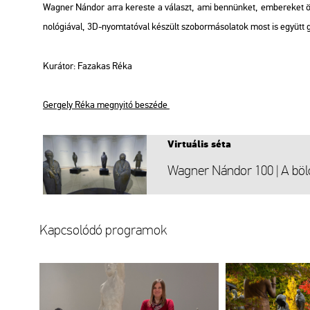
Wag­ner Nán­dor arra ke­res­te a vá­laszt, ami ben­nün­ket, em­be­re­ket össze
no­ló­gi­á­val, 3D-nyom­ta­tó­val ké­szült szo­bor­má­so­la­tok most is együtt 
Ku­rá­tor: Fa­za­kas Réka
Ger­gely Réka meg­nyi­tó be­szé­de
Vir­tu­á­lis séta
Wag­ner Nán­dor 100 | A böl­c
Kap­cso­ló­dó prog­ra­mok