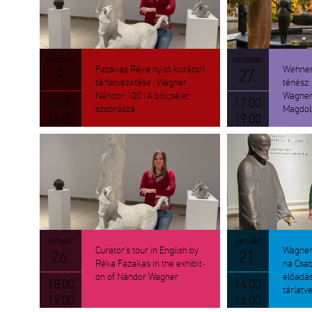
ok­tó­ber
ok­tó­ber
Fa­za­kas Réka nyitó ku­rá­to­ri
Weh­ner
8.
27.
tár­lat­ve­ze­té­se | Wag­ner
té­nész: A
Nán­dor 100 | A böl­cse­let
Wag­ner
15.00
17.00
szob­rá­sza
Mag­dol
16.00
19.00
ja­nu­ár
ja­nu­ár
Cura­tor’s tour in Eng­lish by
Wag­ner
26.
21.
Réka Fa­za­kas in the ex­hi­bit­
na Csab
on of Nán­dor Wag­ner
elő­adá­
18.00
14.00
tár­lat­ve
19.00
16.00