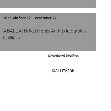
2022. október 12. - november 27.
A.BALLA | Ballada | Balla András fotográfus
kiállítása
Következő kiállítás
KIÁLLÍTÁSOK