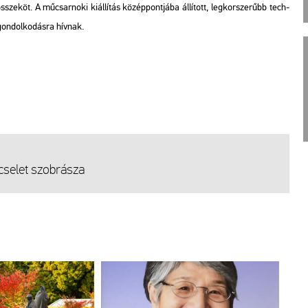
­köt. A mű­csar­no­ki ki­ál­lí­tás kö­zép­pont­já­ba ál­lí­tott, leg­kor­sze­rűbb tech­
gon­dol­ko­dás­ra hív­nak.
se­let szob­rá­sza