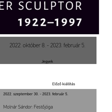
2022. október 8. - 2023. február 5.
Jegyek
Előző kiállítás
2022. szeptember 30. - 2023. február 5.
Molnár Sándor: Festőjóga