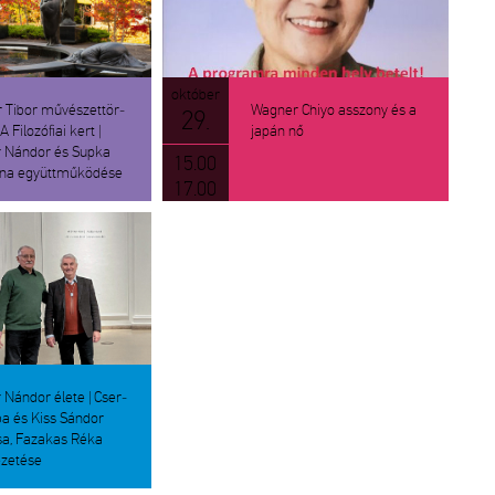
ok­tó­ber
 Tibor mű­vé­szet­tör­
Wag­ner Chiyo asszony és a
29.
 Fi­lo­zó­fi­ai kert |
japán nő
 Nán­dor és Supka
15.00
­na együtt­mű­kö­dé­se
17.00
 Nán­dor élete | Cser­
a és Kiss Sán­dor
sa, Fa­za­kas Réka
­ze­té­se