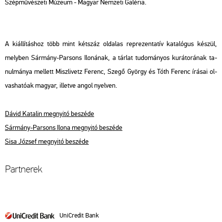
Szép­mű­vé­sze­ti Mú­ze­um - Ma­gyar Nem­ze­ti Ga­lé­ria.
A ki­ál­lí­tás­hoz több mint két­száz ol­da­las rep­re­zen­ta­tív ka­ta­ló­gus ké­szül,
mely­ben Sár­mány-Par­sons Ilo­ná­nak, a tár­lat tu­do­má­nyos ku­rá­to­rá­nak ta­
nul­má­nya mel­lett Misz­li­vetz Fe­renc, Szegő György és Tóth Fe­renc írá­sai ol­
vas­ha­tó­ak ma­gyar, il­let­ve angol nyel­ven.
Dávid Ka­ta­lin meg­nyi­tó be­szé­de
Sár­mány-Par­sons Ilona meg­nyi­tó be­szé­de
Sisa Jó­zsef meg­nyi­tó be­szé­de
Part­ne­rek
UniC­re­dit Bank