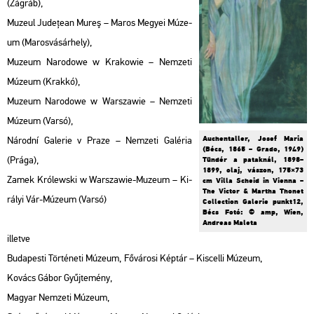
(Zág­ráb),
Mu­ze­ul Judeţean Mureş – Maros Me­gyei Mú­ze­
um (Ma­ros­vá­sár­hely),
Mu­ze­um Na­ro­do­we w Kra­ko­wie – Nem­ze­ti
Mú­ze­um (Krak­kó),
Mu­ze­um Na­ro­do­we w War­sza­wie – Nem­ze­ti
Mú­ze­um (Varsó),
Au­chental­ler, Josef Maria
Ná­rod­ní Ga­le­rie v Praze – Nem­ze­ti Ga­lé­ria
(Bécs, 1865 – Grado, 1949)
(Prága),
Tün­dér a pa­tak­nál, 1898–
1899, olaj, vá­szon, 175×73
Zamek Kró­lews­ki w War­sza­wie-Mu­ze­um – Ki­
cm Villa Sche­id in Vi­en­na –
The Vic­tor & Mar­tha Tho­net
rá­lyi Vár-Mú­ze­um (Varsó)
Coll­ec­ti­on Ga­le­rie punkt12,
Bécs Fotó: © amp, Wien,
And­re­as Ma­le­ta
il­let­ve
Bu­da­pes­ti Tör­té­ne­ti Mú­ze­um, Fő­vá­ro­si Kép­tár – Kis­cel­li Mú­ze­um,
Ko­vács Gábor Gyűj­te­mény,
Ma­gyar Nem­ze­ti Mú­ze­um,