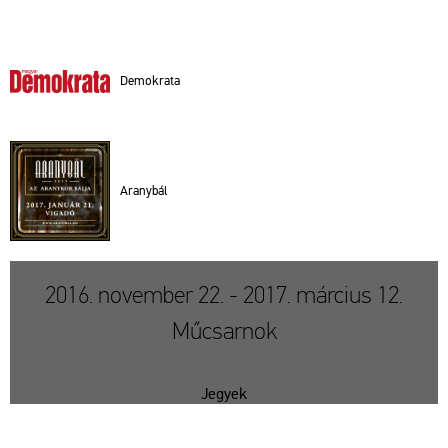
De­mok­ra­ta
Arany­bál
2016. november 22. - 2017. március 12.
Műcsarnok
Jegyek