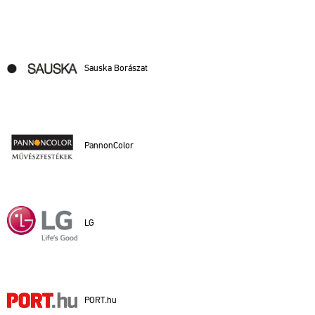
Sa­us­ka Bo­rá­szat
Pan­non­Col­or
LG
PORT.​hu