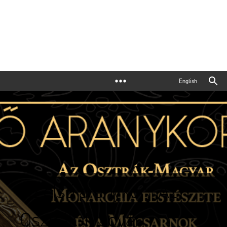
English
Az első aranykor | Az
Osztrák-Magyar