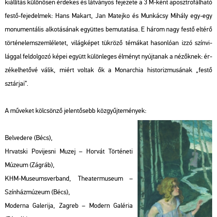
ki­ál­lí­tás kü­lö­nö­sen ér­de­kes és lát­vá­nyos fe­je­ze­te a 3 M-ként aposzt­ro­fál­ha­tó
festő-fe­je­del­mek: Hans Ma­kart, Jan Ma­tej­ko és Mun­ká­csy Mi­hály egy-egy
mo­nu­men­tá­lis al­ko­tá­sá­nak együt­tes be­mu­ta­tá­sa. E három nagy festő el­té­rő
tör­té­ne­lem­szem­lé­le­tet, vi­lág­ké­pet tük­rö­ző té­má­kat ha­son­ló­an izzó szín­vi­
lág­gal fel­dol­go­zó képei együtt kü­lön­le­ges él­ményt nyúj­ta­nak a né­zők­nek: ér­
zé­kel­he­tő­vé válik, miért vol­tak ők a Mo­nar­chia his­to­riz­mu­sá­nak „festő
sztár­jai”.
A mű­ve­ket köl­csön­ző je­len­tő­sebb köz­gyűj­te­mé­nyek:
Bel­ve­de­re (Bécs),
Hr­vat­s­ki Pov­ijes­ni Muzej – Hor­vát Tör­té­ne­ti
Mú­ze­um (Zág­ráb),
KHM-Mus­e­ums­ver­band, Thea­ter­mus­e­um –
Szín­ház­mú­ze­um (Bécs),
Mo­der­na Ga­le­ri­ja, Zagr­eb – Mo­dern Ga­lé­ria