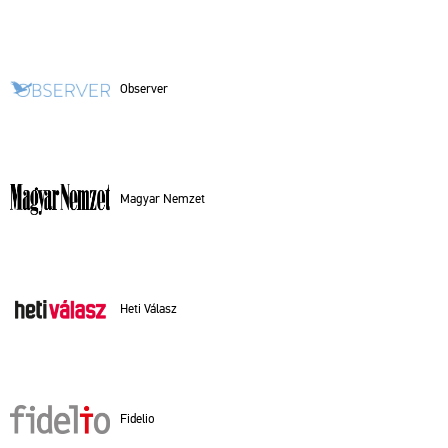
Ob­ser­ver
Ma­gyar Nem­zet
Heti Vá­lasz
Fi­de­lio