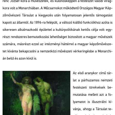
renc Jó­zsef kora a mű­vé­sze­tek, és kü­lö­nös­kép­pen a fes­té­szet va­ló­di vi­rág­
ko­ra volt a Mo­nar­chi­á­ban. A Mű­csar­no­kot mű­köd­te­tő Or­szá­gos Ma­gyar Kép­
ző­mű­vé­sze­ti Tár­su­lat a ki­egye­zés után fo­lya­ma­to­san je­len­tős tá­mo­ga­tást
ka­pott az ál­lam­tól. Az 1896-ra fel­épült, a vál­to­zó ki­ál­lí­tó funk­ci­ók­hoz azóta is
si­ke­re­sen al­kal­maz­ko­dó épü­let­tel a kul­túr­po­li­ti­ká­nak ket­tős célja volt: egy­
részt rend­sze­res be­mu­tat­ko­zá­si le­he­tő­sé­get biz­to­sí­tott a ma­gyar mű­vé­szek
szá­má­ra, más­részt ezzel az in­téz­mé­nyi hát­tér­rel a ma­gyar kép­ző­mű­vé­sze­
tet kí­ván­ta be­kap­csol­ni a nem­zet­kö­zi mű­vé­sze­ti vér­ke­rin­gés­be a Mo­nar­chi­
án belül és azon kívül is.
Az első arany­kor
című tár­
lat a pár­hu­za­mos nem­ze­ti
fes­té­sze­ti tö­rek­vé­sek be­
mu­ta­tá­sa mel­lett azt a fo­
lya­ma­tot is il­luszt­rál­ni kí­
ván­ja, ahogy a Tár­su­lat te­