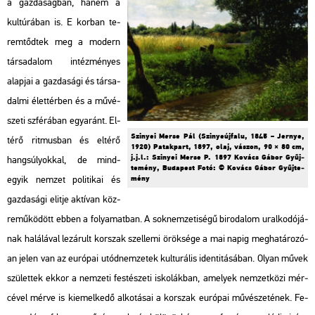
a gaz­da­ság­ban, hanem a
kul­tú­rá­ban is. E kor­ban te­
rem­tőd­tek meg a mo­dern
tár­sa­da­lom in­téz­mé­nyes
alap­jai a gaz­da­sá­gi és tár­sa­
dal­mi élet­tér­ben és a mű­vé­
sze­ti szfé­rá­ban egy­aránt. El­
Szi­nyei Merse Pál (Szi­nye­új­fa­lu, 1845 – Jer­nye,
té­rő rit­mus­ban és el­té­rő
1920) Pa­tak­part, 1897, olaj, vá­szon, 90 × 80 cm,
j.j.l.: Szi­nyei Merse P. 1897 Ko­vács Gábor Gyűj­
hang­sú­lyok­kal, de mind­
te­mény, Bu­da­pest Fotó: © Ko­vács Gábor Gyűj­te­
mény
egyik nem­zet po­li­ti­kai és
gaz­da­sá­gi elit­je ak­tí­van köz­
re­mű­kö­dött ebben a fo­lya­mat­ban. A sok­nem­ze­ti­sé­gű bi­ro­da­lom ural­ko­dó­já­
nak ha­lá­lá­val le­zá­rult kor­szak szel­le­mi örök­sé­ge a mai napig meg­ha­tá­ro­zó­
an jelen van az eu­ró­pai utód­nem­ze­tek kul­tu­rá­lis iden­ti­tá­sá­ban. Olyan művek
szü­let­tek ekkor a nem­ze­ti fes­té­sze­ti is­ko­lák­ban, ame­lyek nem­zet­kö­zi mér­
cé­vel mérve is ki­emel­ke­dő al­ko­tá­sai a kor­szak eu­ró­pai mű­vé­sze­té­nek. Fe­