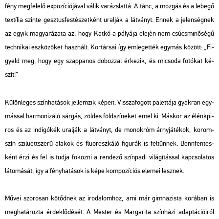
fény meg­fe­le­lő ex­po­zí­ci­ó­já­val válik va­rázs­lat­tá. A tánc, a moz­gás és a le­be­gő
tex­tí­lia szin­te gesz­tus­fes­té­szet­ként ural­ják a lát­ványt. Ennek a je­len­ség­nek
az egyik ma­gya­rá­za­ta az, hogy Katkó a pá­lyá­ja ele­jén nem csúcs­mi­nő­sé­gű
tech­ni­kai esz­kö­zö­ket hasz­nált. Kor­tár­sai így em­le­get­ték egy­más kö­zött:
„Fi­
gyeld meg, hogy egy szap­pa­nos do­boz­zal ér­ke­zik, és mi­cso­da fo­tó­kat ké­
szít!”
Kü­lön­le­ges szín­ha­tá­sok jel­lem­zik ké­pe­it. Vissza­fo­gott pa­let­tá­ja gyak­ran egy­
más­sal har­mo­ni­zá­ló sár­gás, zöl­des föld­szí­ne­ket emel ki. Más­kor az élénk­pi­
ros és az in­di­gó­kék ural­ják a lát­ványt, de mo­no­króm árny­já­té­kok, ko­rom­
szín szi­lu­ett­sze­rű ala­kok és flu­o­resz­ká­ló fi­gu­rák is fel­tűn­nek. Benn­fen­tes­
ként érzi és fel is tudja fo­koz­ni a ren­de­ző szín­pa­di vi­lá­gí­tás­sal kap­cso­la­tos
lá­to­má­sát, így a fény­ha­tá­sok is képe kom­po­zí­ci­ós ele­mei lesz­nek.
Művei szo­ro­san kö­tőd­nek az iro­da­lom­hoz, ami már gim­na­zis­ta ko­rá­ban is
meg­ha­tá­roz­ta ér­dek­lő­dé­sét.
A Mes­ter és Mar­ga­ri­ta
szín­há­zi adap­tá­ci­ó­i­ról