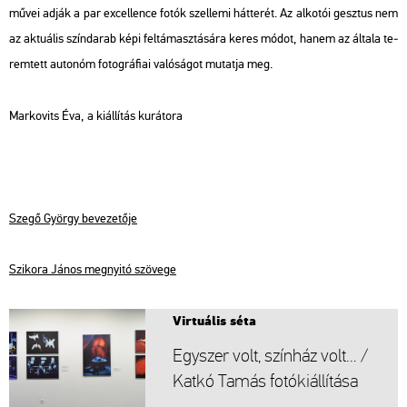
művei adják a par ex­cel­len­ce fotók szel­le­mi hát­te­rét. Az al­ko­tói gesz­tus nem
az ak­tu­á­lis szín­da­rab képi fel­tá­masz­tá­sá­ra keres módot, hanem az ál­ta­la te­
rem­tett au­to­nóm fo­tog­rá­fi­ai va­ló­sá­got mu­tat­ja meg.
Mark­ovits Éva, a ki­ál­lí­tás ku­rá­to­ra
Szegő György be­ve­ze­tő­je
Szi­ko­ra János meg­nyi­tó szö­ve­ge
Vir­tu­á­lis séta
Egy­szer volt, szín­ház volt… /
Katkó Tamás fo­tó­ki­ál­lí­tá­sa