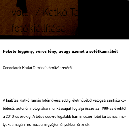
volt… / Katkó Tamás
fotókiállítása
Fe­ke­te füg­göny, vörös fény, avagy üze­net a sö­tét­kam­rá­ból
Gon­do­la­tok Katkó Tamás fo­tó­mű­vé­sze­té­ről
A ki­ál­lí­tás Katkó Tamás fo­tó­mű­vész ed­di­gi élet­mű­vé­ből vá­lo­gat: szín­há­zi kö­
tő­dé­sű, au­to­nóm fo­tog­rá­fi­ai mun­kás­sá­gát fog­lal­ja össze az 1980-as évek­től
a 2010-es éve­kig. A tel­jes oeuvre leg­alább har­minc­ezer fotót tar­tal­maz, me­
lye­ket magán- és mú­ze­u­mi gyűj­te­mé­nyek­ben őriz­nek.