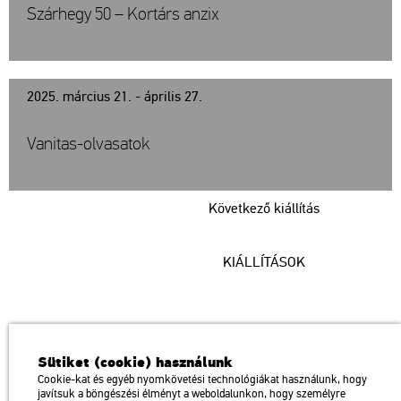
Szárhegy 50 – Kortárs anzix
2025. március 21. - április 27.
Vanitas-olvasatok
Következő kiállítás
KIÁLLÍTÁSOK
Műcsarnok
Sütiket (cookie) használunk
a Magyar Művészeti Akadémia intézménye
Cookie-kat és egyéb nyomkövetési technológiákat használunk, hogy
javítsuk a böngészési élményt a weboldalunkon, hogy személyre
1146 Budapest, Dózsa György út 37.