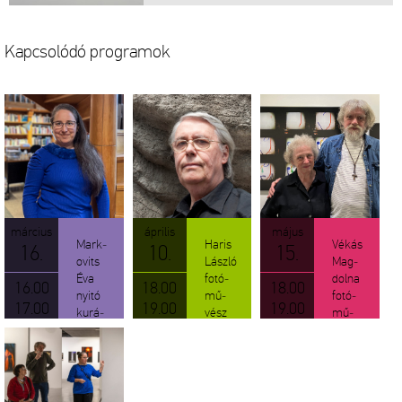
Kap­cso­ló­dó prog­ra­mok
már­ci­us
áp­ri­lis
május
Mark­
Haris
Vékás
16.
10.
15.
ovits
Lász­ló
Mag­
Éva
fo­tó­
dol­na
16.00
18.00
18.00
nyitó
mű­
fo­tó­
17.00
19.00
19.00
ku­rá­
vész
mű­
to­ri
tár­lat­
vész
tár­lat­
ve­ze­
tár­lat­
ve­ze­
té­se
ve­ze­
té­se
Katkó
té­se
Katkó
Tamás
Katkó