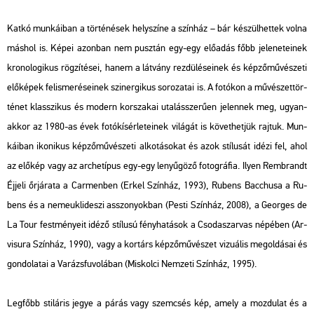
Katkó mun­ká­i­ban a tör­té­né­sek hely­szí­ne a szín­ház – bár ké­szül­het­tek volna
más­hol is. Képei azon­ban nem pusz­tán egy-egy elő­adás főbb je­le­ne­te­i­nek
kro­no­lo­gi­kus rög­zí­té­sei, hanem a lát­vány rez­dü­lé­se­i­nek és kép­ző­mű­vé­sze­ti
elő­ké­pek fel­is­me­ré­se­i­nek szi­ner­gi­kus so­ro­za­tai is. A fo­tó­kon a mű­vé­szet­tör­
té­net klasszi­kus és mo­dern kor­sza­kai uta­lás­sze­rű­en je­len­nek meg, ugyan­
ak­kor az 1980-as évek fo­tó­kí­sér­le­te­i­nek vi­lá­gát is kö­vet­het­jük raj­tuk. Mun­
ká­i­ban iko­ni­kus kép­ző­mű­vé­sze­ti al­ko­tá­so­kat és azok stí­lu­sát idézi fel, ahol
az elő­kép vagy az ar­che­tí­pus egy-egy le­nyű­gö­ző fo­tog­rá­fia. Ilyen Remb­randt
Éj­je­li őr­já­rat
a a
Car­men
ben (Erkel Szín­ház, 1993), Ru­bens
Bac­chus
a a
Ru­
bens és a nem­euk­li­de­szi asszo­nyok
ban (Pesti Szín­ház, 2008), a Ge­or­ges de
La Tour fest­mé­nye­it idéző stí­lu­sú fény­ha­tá­sok a
Cso­da­szar­vas népé
ben (Ar­
visu­ra Szín­ház, 1990), vagy a kor­társ kép­ző­mű­vé­szet vi­zu­á­lis meg­ol­dá­sai és
gon­do­la­tai a
Va­rázs­fu­vo­lá
ban (Mis­kol­ci Nem­ze­ti Szín­ház, 1995).
Leg­főbb sti­lá­ris jegye a párás vagy szem­csés kép, amely a moz­du­lat és a