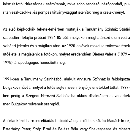
ké­szült
fotói rit­ka­ság­nak szá­mí­ta­nak, mivel több ren­de­zői né­ző­pont­ból, pu­
ri­tán esz­kö­zök­kel és pom­pás lát­vány­vi­lág­gal je­le­ní­tik meg a cse­lek­ményt.
Az első kép­koc­kák fe­ke­te-fe­hér­ben mu­tat­ják a
Ta­nul­mány Szín­ház Stú­dió
sza­bad­té­ri fel­újí­tó pró­bá­it 1984-85-ből, me­lye­ken meg­ha­tá­ro­zó elem volt a
szí­né­szi je­len­lét és a má­gi­kus tánc. Az 1920-as évek moz­du­lat­mű­vé­sze­té­nek
utó­éle­te is meg­je­le­nik a fo­tó­kon, me­lyet ere­den­dő­en Die­nes Va­lé­ria (1879 –
1978) tánc­pe­da­gó­gus ho­no­sí­tott meg.
1991-ben a
Ta­nul­mány Szín­ház­ból
ala­kult
Ar­visu­ra
Szín­ház is fel­dol­goz­ta
Bul­ga­kov művét, me­lyet a fotós sej­tel­me­sen fény­lő je­le­ne­tek­kel lát­tat. 1997-
ben pedig a Sze­ge­di Nem­ze­ti Szín­ház ba­rok­kos dísz­le­té­ben ele­ve­ned­tek
meg Bul­ga­kov mű­vé­nek sze­rep­lői.
A tár­lat közel har­minc elő­adás fo­tó­i­ból vá­lo­gat, töb­bek kö­zött Ma­dách Imre,
Es­ter­há­zy Péter, Szép Ernő és Ba­lázs Béla vagy Shakes­peare és Mo­zart