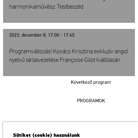
harmonikaművész: Testbeszéd
2023. december 8. 17:00 - 17:45
Programváltozás! Kovács Krisztina exkluzív angol
nyelvű tárlatvezetése Françoise Gilot kiállításán
Következő program
PROGRAMOK
Műcsarnok
Sütiket (cookie) használunk