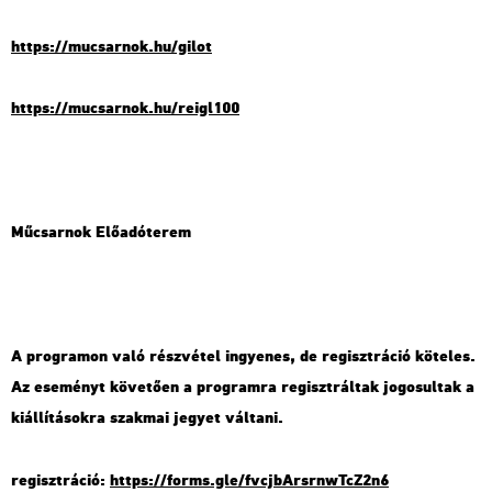
https://​mu­csar­nok.​hu/​gilot
https://​mu­csar­nok.​hu/​re­igl100
Mű­csar­nok Elő­adó­te­rem
A prog­ra­mon való rész­vé­tel in­gye­nes, de re­giszt­rá­ció kö­te­les.
Az ese­ményt kö­ve­tő­en a prog­ram­ra re­giszt­rál­tak jo­go­sul­tak a
ki­ál­lí­tá­sok­ra szak­mai je­gyet vál­ta­ni.
re­giszt­rá­ció:
https://​forms.​gle/​fvc​jbAr​srnw​TcZ2​n6