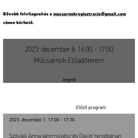
Bő­vebb fel­vi­la­go­sí­tás a
mu­csar­nok­re­giszt­ra­cio@​gmail.​com
címen kér­he­tő.
2023. december 8. 16:00 - 17:00
Műcsarnok Előadóterem
Jegyek
Előző program
2023. december 1. 17:00 - 17:30
Szilvási Anna táncművész és David Yengibarian