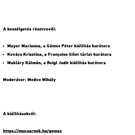
A be­szél­ge­tés részt­ve­vői:
Mayer Ma­ri­an­na, a Gémes Péter ki­ál­lí­tás ku­rá­to­ra
Ko­vács Krisz­ti­na, a Françoise Gilot tár­lat ku­rá­to­ra
Mak­láry Kál­mán, a Reigl Judit ki­ál­lí­tás ku­rá­to­ra
Mo­de­rá­tor: Medve Mi­hály
A ki­ál­lí­tá­sok­ról:
https://​mu­csar­nok.​hu/​gemes