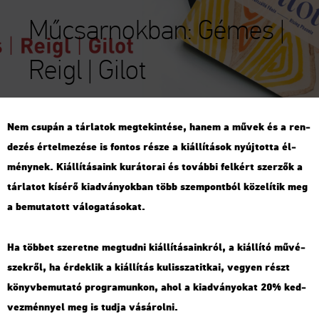
Műcsarnokban: Gémes |
Reigl | Gilot
Nem csu­pán a tár­la­tok meg­te­kin­té­se, hanem a művek és a ren­
de­zés ér­tel­me­zé­se is fon­tos része a ki­ál­lí­tá­sok nyúj­tot­ta él­
mény­nek. Ki­ál­lí­tá­sa­ink ku­rá­to­rai és to­váb­bi fel­kért szer­zők a
tár­la­tot kí­sé­rő ki­ad­vá­nyok­ban több szem­pont­ból kö­ze­lí­tik meg
a be­mu­ta­tott vá­lo­ga­tá­so­kat.
Ha töb­bet sze­ret­ne meg­tud­ni ki­ál­lí­tá­sa­ink­ról, a ki­ál­lí­tó mű­vé­
szek­ről, ha ér­dek­lik a ki­ál­lí­tás ku­lissza­tit­kai, ve­gyen részt
könyv­be­mu­ta­tó prog­ra­mun­kon, ahol a ki­ad­vá­nyo­kat 20% ked­
vez­ménnyel meg is tudja vá­sá­rol­ni.