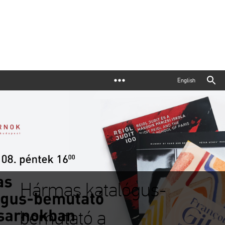
English
Hármas katalógus-
bemutató a