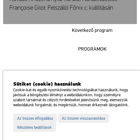
Françoise Gilot: Felszálló Főnix c. kiállításán
Következő program
PROGRAMOK
Műcsarnok
Sütiket (cookie) használunk
a Magyar Művészeti Akadémia intézménye
Cookie-kat és egyéb nyomkövetési technológiákat használunk, hogy
javítsuk a böngészési élményt a weboldalunkon, hogy személyre
1146 Budapest, Dózsa György út 37.
szabott tartalmat és célzott hirdetéseket jelenítsünk meg, elemezzük
Megközelíthető: Millenniumi Földalatti Vasút – Hősök tere megálló
térkép
weboldalunk forgalmát, és megértsük, honnan érkeznek látogatóink.
Trolibusz: 75, 79 / Autóbusz: 20, 30, 105
Az összes elfogadása
Az összes visszautasítása
Impresszum
Sitemap
Adatvédelem
Részletes beállítások