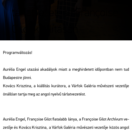
tárlatvezetése Françoise
Gilot kiállításán
Prog­ram­vál­to­zás!
Au­ré­lia Engel uta­zá­si aka­dá­lyok miatt a meg­hir­de­tett idő­pont­ban nem tud
Bu­da­pest­re jönni.
Ko­vács Krisz­ti­na, a ki­ál­lí­tás ku­rá­to­ra, a Vár­fok Ga­lé­ria mű­vé­sze­ti ve­ze­tő­je
ön­ál­ló­an tart­ja meg az angol nyel­vű tár­lat­ve­ze­tést.
Au­ré­lia Engel, Françoise Gilot fi­a­ta­labb lánya, a Françoise Gilot Ar­chí­vum ve­
ze­tő­je és Ko­vács Krisz­ti­na, a Vár­fok Ga­lé­ria mű­vé­sze­ti ve­ze­tő­je közös angol