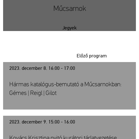
Műcsarnok
Jegyek
Előző program
2023. december 8. 16:00 - 17:00
Hármas katalógus-bemutató a Műcsarnokban:
Gémes | Reigl | Gilot
2023. december 9. 15:00 - 16:00
Kovács Krisztina nyitó kurátori tárlatvezetése