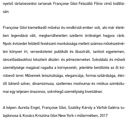
nyel­vű tár­lat­ve­ze­tést tar­ta­nak Françoise Gilot Fel­szál­ló Főnix című ki­ál­lí­tá­
sán.
Françoise Gilot ki­emel­ke­dő mű­vész és rend­kí­vü­li ember volt, aki már éle­té­
ben le­gen­dá­vá vált, meg­ke­rül­he­tet­len szel­le­mi örök­sé­get hagy­va ránk.
Nyolc év­ti­ze­det fel­öle­lő fes­té­sze­ti mun­kás­sá­ga mel­lett szá­mos mű­vész­el­mé­
le­ti köny­vet írt, ver­ses­kö­te­tet pub­li­kált és il­luszt­rált, ta­ní­tott egye­te­men,
tánc­elő­adá­sok­hoz ké­szí­tett dísz­let- és jel­mez­ter­ve­ket. Sok­ol­da­lú és mű­velt
sze­mé­lyi­sé­ge ma­gá­val ra­gad­ta a kör­nye­ze­tét, je­len­lé­te be­töl­töt­te az őt kö­
rül­ve­vő teret. Mű­ve­i­nek le­tisz­tult­sá­ga, ele­gan­ci­á­ja, for­mai szi­lárd­sá­ga, élet­
től lük­te­tő szí­nei, di­na­miz­mu­sa, szel­le­mes mo­tí­vu­mai és mi­ti­kus szim­bó­lu­
mai egy tel­je­sen ön­azo­nos, sok­ré­te­gű sze­mé­lyi­ség ki­ve­tü­lé­sei.
A képen: Au­re­lia Engel, Françoise Gilot, Sza­ló­ky Ká­roly a Vár­fok Ga­lé­ria tu­
laj­do­no­sa & Ko­vács Krisz­ti­na Gilot New York-i mű­ter­mé­ben, 2017