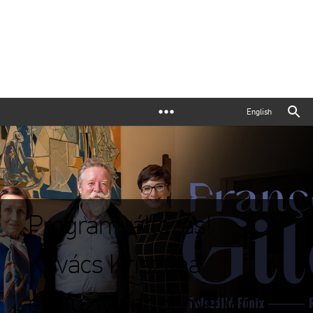
English
Programváltozás!
Kovács Krisztina
exkluzív angol nyelvű