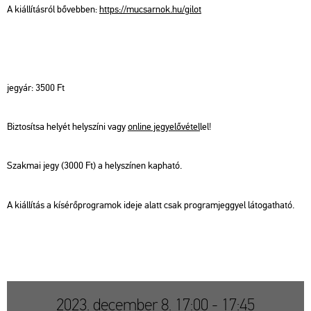
A ki­ál­lí­tás­ról bő­veb­ben:
https://​mu­csar­nok.​hu/​gilot
jegy­ár: 3500 Ft
Biz­to­sít­sa he­lyét hely­szí­ni vagy
on­line jegy­elő­vé­tel
lel!
Szak­mai jegy (3000 Ft) a hely­szí­nen kap­ha­tó.
A ki­ál­lí­tás a kí­sé­rő­prog­ra­mok ideje alatt csak prog­ram­jeggyel lá­to­gat­ha­tó.
2023. december 8. 17:00 - 17:45