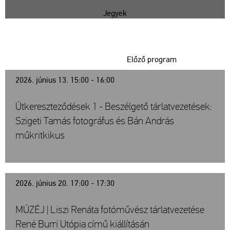
Jegyek
Előző program
2026. június 13. 15:00 - 16:00
Útkereszteződések 1 - Beszélgető tárlatvezetések:
Szigeti Tamás fotográfus és Bán András
műkritkikus
2026. június 20. 17:00 - 17:30
MÚZÉJ | Liszi Renáta fotóművész tárlatvezetése
René Burri Utópia című kiállításán