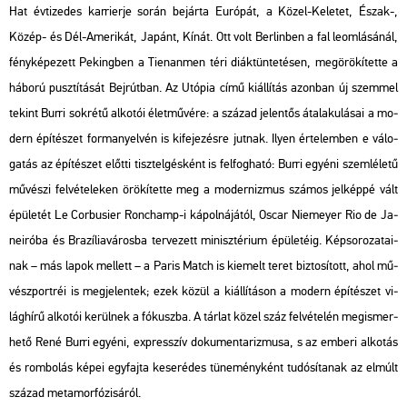
Hat év­ti­ze­des kar­ri­er­je során be­jár­ta Eu­ró­pát, a Közel-Ke­le­tet, Észak-,
Közép- és Dél-Ame­ri­kát, Ja­pánt, Kínát. Ott volt Ber­lin­ben a fal le­om­lá­sá­nál,
fény­ké­pe­zett Pe­king­ben a Ti­en­an­men téri di­ák­tün­te­té­sen, meg­örö­kí­tet­te a
há­bo­rú pusz­tí­tá­sát Bej­rút­ban. Az
Utó­pia
című ki­ál­lí­tás azon­ban új szem­mel
te­kint Burri sok­ré­tű al­ko­tói élet­mű­vé­re: a szá­zad je­len­tős át­ala­ku­lá­sai a mo­
dern épí­té­szet for­ma­nyel­vén is ki­fe­je­zés­re jut­nak. Ilyen ér­te­lem­ben e vá­lo­
ga­tás az épí­té­szet előt­ti tisz­tel­gés­ként is fel­fog­ha­tó: Burri egyé­ni szem­lé­le­tű
mű­vé­szi fel­vé­te­le­ken örö­kí­tet­te meg a mo­der­niz­mus szá­mos jel­kép­pé vált
épü­le­tét Le Cor­bu­si­er Ronc­hamp-i ká­pol­ná­já­tól, Oscar Ni­e­meyer Rio de Ja­
nei­ró­ba és Bra­zí­lia­vá­ros­ba ter­ve­zett mi­nisz­té­ri­um épü­le­té­ig. Kép­so­ro­za­ta­i­
nak – más lapok mel­lett – a
Paris Match
is ki­emelt teret biz­to­sí­tott, ahol mű­
vész­port­réi is meg­je­len­tek; ezek közül a ki­ál­lí­tá­son a mo­dern épí­té­szet vi­
lág­hí­rű al­ko­tói ke­rül­nek a fó­kusz­ba. A tár­lat közel száz fel­vé­te­lén meg­is­mer­
he­tő René Burri egyé­ni, exp­resszív do­ku­men­ta­riz­mu­sa, s az em­be­ri al­ko­tás
és rom­bo­lás képei egy­faj­ta ke­ser­édes tü­ne­mény­ként tu­dó­sí­ta­nak az el­múlt
szá­zad me­ta­mor­fó­zi­sá­ról.