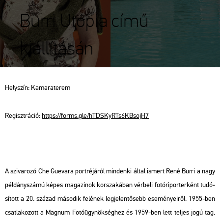
Burri Utópia című
kiállításán
Hely­szín: Ka­ma­ra­te­rem
Re­giszt­rá­ció:
https://​forms.​gle/​hTD​SKyR​Ts6K​Bsoj​H7
A szi­va­ro­zó Che Gu­e­va­ra port­ré­já­ról min­den­ki által is­mert René Burri a nagy
pél­dány­szá­mú képes ma­ga­zi­nok kor­sza­ká­ban vér­be­li fo­tó­ri­por­ter­ként tu­dó­
sí­tott a 20. szá­zad má­so­dik fe­lé­nek leg­je­len­tő­sebb ese­mé­nye­i­ről. 1955-ben
csat­la­ko­zott a Mag­num Fo­tó­ügy­nök­ség­hez és 1959-ben lett tel­jes jogú tag.