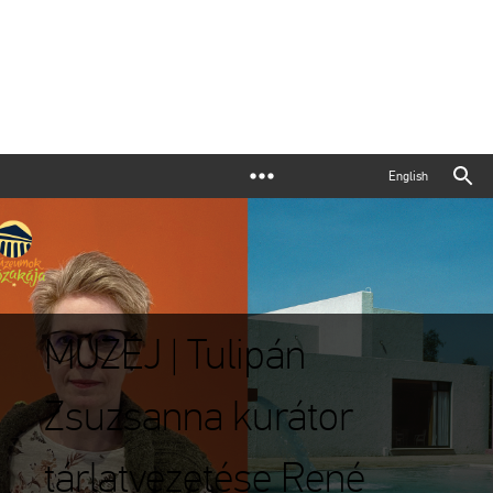
English
MÚZÉJ | Tulipán
Zsuzsanna kurátor
tárlatvezetése René