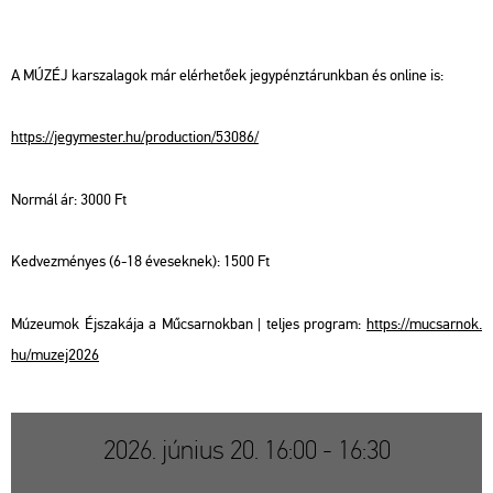
A MÚZÉJ kar­sza­la­gok már el­ér­he­tő­ek jegy­pénz­tá­runk­ban és on­line is:
https://​jegy­mes­ter.​hu/​pro­duc­ti­on/​53086/
Nor­mál ár: 3000 Ft
Ked­vez­mé­nyes (6-18 éve­sek­nek): 1500 Ft
Mú­ze­u­mok Éj­sza­ká­ja a Mű­csar­nok­ban | tel­jes prog­ram:
https://​mu­csar­nok.​
hu/​mu­zej2026
2026. június 20. 16:00 - 16:30