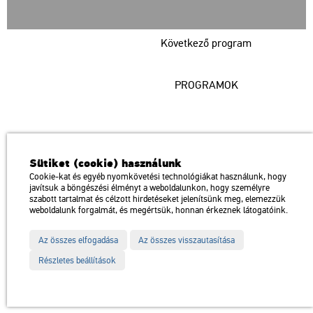
Következő program
PROGRAMOK
Műcsarnok
Sütiket (cookie) használunk
a Magyar Művészeti Akadémia intézménye
Cookie-kat és egyéb nyomkövetési technológiákat használunk, hogy
javítsuk a böngészési élményt a weboldalunkon, hogy személyre
1146 Budapest, Dózsa György út 37.
szabott tartalmat és célzott hirdetéseket jelenítsünk meg, elemezzük
Megközelíthető: Millenniumi Földalatti Vasút – Hősök tere megálló
térkép
weboldalunk forgalmát, és megértsük, honnan érkeznek látogatóink.
Trolibusz: 75, 79 / Autóbusz: 20, 30, 105
Az összes elfogadása
Az összes visszautasítása
Impresszum
Sitemap
Adatvédelem
Részletes beállítások