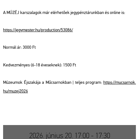
A MÚZÉJ kar­sza­la­gok már el­ér­he­tő­ek jegy­pénz­tá­runk­ban és on­line is:
https://​jegy­mes­ter.​hu/​pro­duc­ti­on/​53086/
Nor­mál ár: 3000 Ft
Ked­vez­mé­nyes (6-18 éve­sek­nek): 1500 Ft
Mú­ze­u­mok Éj­sza­ká­ja a Mű­csar­nok­ban | tel­jes prog­ram:
https://​mu­csar­nok.​
hu/​mu­zej2026
2026. június 20. 17:00 - 17:30