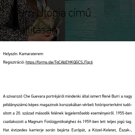
Burri Utópia című
kiállításán
Hely­szín: Ka­ma­ra­te­rem
Re­giszt­rá­ció:
https://​forms.​gle/​TgC​AbEH​KQGC​SJTq​c6
A szi­va­ro­zó Che Gu­e­va­ra port­ré­já­ról min­den­ki által is­mert René Burri a nagy
pél­dány­szá­mú képes ma­ga­zi­nok kor­sza­ká­ban vér­be­li fo­tó­ri­por­ter­ként tu­dó­
sí­tott a 20. szá­zad má­so­dik fe­lé­nek leg­je­len­tő­sebb ese­mé­nye­i­ről. 1955-ben
csat­la­ko­zott a Mag­num Fo­tó­ügy­nök­ség­hez és 1959-ben lett tel­jes jogú tag.
Hat év­ti­ze­des kar­ri­er­je során be­jár­ta Eu­ró­pát, a Közel-Ke­le­tet, Észak-,