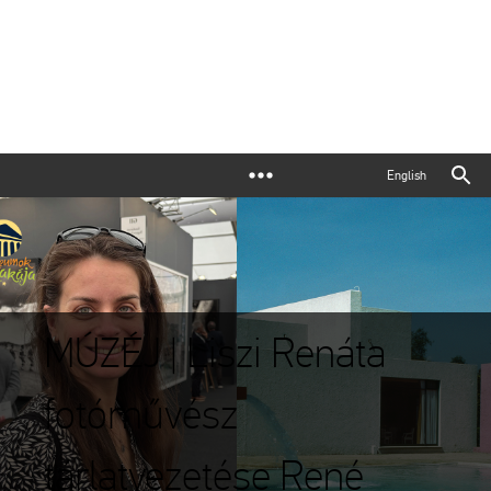
English
MÚZÉJ | Liszi Renáta
fotóművész
tárlatvezetése René