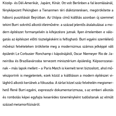
Közép- és Dél-Ame­ri­kát, Ja­pánt, Kínát. Ott volt Ber­lin­ben a fal le­om­lá­sá­nál,
fény­ké­pe­zett Pe­king­ben a Ti­en­an­men téri di­ák­tün­te­té­sen, meg­örö­kí­tet­te a
há­bo­rú pusz­tí­tá­sát Bej­rút­ban. Az
Utó­pia
című ki­ál­lí­tás azon­ban új szem­mel
te­kint Burri sok­ré­tű al­ko­tói élet­mű­vé­re: a szá­zad je­len­tős át­ala­ku­lá­sai a mo­
dern épí­té­szet for­ma­nyel­vén is ki­fe­je­zés­re jut­nak. Ilyen ér­te­lem­ben e vá­lo­
ga­tás az épí­té­szet előt­ti tisz­tel­gés­ként is fel­fog­ha­tó: Burri egyé­ni szem­lé­le­tű
mű­vé­szi fel­vé­te­le­ken örö­kí­tet­te meg a mo­der­niz­mus szá­mos jel­kép­pé vált
épü­le­tét Le Cor­bu­si­er Ronc­hamp-i ká­pol­ná­já­tól, Oscar Ni­e­meyer Rio de Ja­
nei­ró­ba és Bra­zí­lia­vá­ros­ba ter­ve­zett mi­nisz­té­ri­um épü­le­té­ig. Kép­so­ro­za­ta­i­
nak – más lapok mel­lett – a
Paris Match
is ki­emelt teret biz­to­sí­tott, ahol mű­
vész­port­réi is meg­je­len­tek; ezek közül a ki­ál­lí­tá­son a mo­dern épí­té­szet vi­
lág­hí­rű al­ko­tói ke­rül­nek a fó­kusz­ba. A tár­lat közel száz fel­vé­te­lén meg­is­mer­
he­tő René Burri egyé­ni, exp­resszív do­ku­men­ta­riz­mu­sa, s az em­be­ri al­ko­tás
és rom­bo­lás képei egy­faj­ta ke­ser­édes tü­ne­mény­ként tu­dó­sí­ta­nak az el­múlt
szá­zad me­ta­mor­fó­zi­sá­ról.