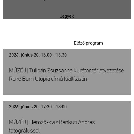
Jegyek
Előző program
2026. június 20. 16:00 - 16:30
MÚZÉJ | Tulipán Zsuzsanna kurátor tárlatvezetése
René Burri Utópia című kiállításán
2026. június 20. 17:30 - 18:00
MÚZÉJ | Hemző-kvíz Bánkuti András
fotográfussal