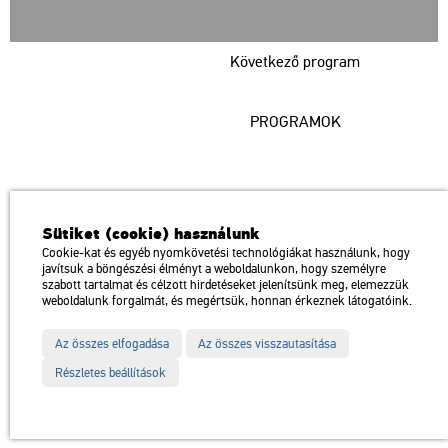
Következő program
PROGRAMOK
Műcsarnok
Sütiket (cookie) használunk
a Magyar Művészeti Akadémia intézménye
Cookie-kat és egyéb nyomkövetési technológiákat használunk, hogy
javítsuk a böngészési élményt a weboldalunkon, hogy személyre
1146 Budapest, Dózsa György út 37.
szabott tartalmat és célzott hirdetéseket jelenítsünk meg, elemezzük
Megközelíthető: Millenniumi Földalatti Vasút – Hősök tere megálló
térkép
weboldalunk forgalmát, és megértsük, honnan érkeznek látogatóink.
Trolibusz: 75, 79 / Autóbusz: 20, 30, 105
Az összes elfogadása
Az összes visszautasítása
Impresszum
Sitemap
Adatvédelem
Részletes beállítások