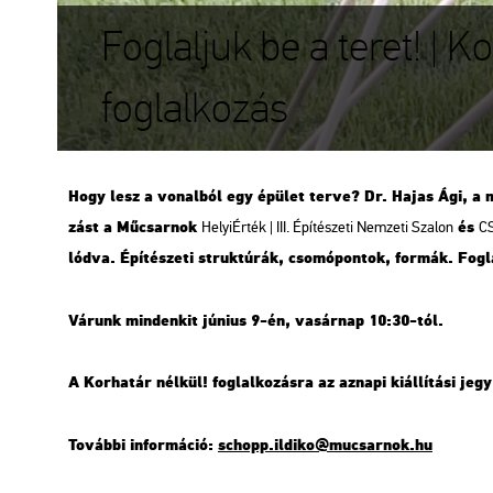
Foglaljuk be a teret! | 
foglalkozás
Hogy lesz a vo­nal­ból egy épü­let terve? Dr. Hajas Ági, a mű­vé
zást a Mű­csar­nok
és
He­lyi­Ér­ték | III. Épí­té­sze­ti Nem­ze­ti Sza­lon
CS
lód­va. Épí­té­sze­ti struk­tú­rák, cso­mó­pon­tok, for­mák. Fog
Vá­runk min­den­kit jú­ni­us 9-én, va­sár­nap 10:30-tól.
A Kor­ha­tár nél­kül! fog­lal­ko­zás­ra az az­na­pi ki­ál­lí­tá­si 
To­váb­bi in­for­má­ció:
schopp.​il­di­ko@​mu­csar­nok.​hu