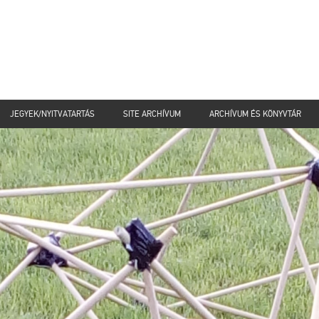
JEGYEK/NYITVATARTÁS
SITE ARCHÍVUM
ARCHÍVUM ÉS KÖNYVTÁR