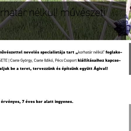
Korhatár nélkül! művészeti
­szet­tel ne­ve­lés spe­ci­a­lis­tá­ja tart „
fog­la­ko­
kor­ha­tár nél­kül”
ki­ál­lí­tá­sa­i­hoz kap­cso­
ETE | Csete György, Csete Il­di­kó, Pécs Cso­port
­lal­juk be a teret, ter­vez­zünk és épít­sünk együtt Ági­val!
jegy ér­vé­nyes, 7 éves kor alatt in­gye­nes.