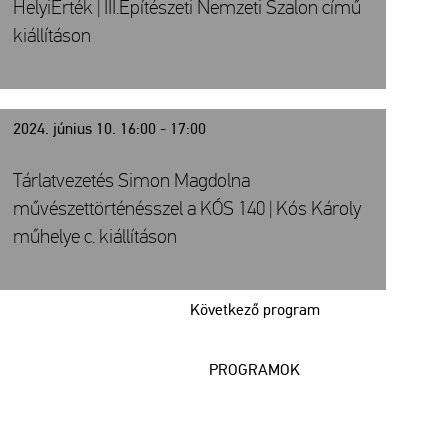
HelyiÉrték | III.Építészeti Nemzeti Szalon című
kiállításon
2024. június 10. 16:00 - 17:00
Tárlatvezetés Simon Magdolna
művészettörténésszel a KÓS 140 | Kós Károly
műhelye c. kiállításon
Következő program
PROGRAMOK