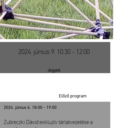
2024. június 9. 10:30 - 12:00
Jegyek
Előző program
2024. június 6. 18:00 - 19:00
Zubreczki Dávid exkluzív tárlatvezetése a