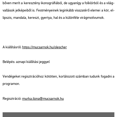
bőven merít a ke­resz­tény iko­nog­rá­fi­á­ból, de ugyan­így a folk­lór­ból és a vi­lág­
val­lá­sok jel­ké­pe­i­ből is. Fest­mé­nye­i­nek leg­in­kább vissza­té­rő ele­mei a kör, el­
lip­szis, man­da­la, ke­reszt, gyer­tya, hal és a kü­lön­fé­le vi­rág­mo­tí­vu­mok.
A ki­ál­lí­tás­ról:
https://​mu­csar­nok.​hu/​olescher
Be­lé­pés: az­na­pi ki­ál­lí­tá­si jeggyel
Ven­dé­ge­ket re­giszt­rá­ci­ó­hoz kö­töt­ten, kor­lá­to­zott szám­ban tu­dunk fo­gad­ni a
prog­ra­mon.
Re­giszt­rá­ció:
murka.​ilona@​mu­csar­nok.​hu