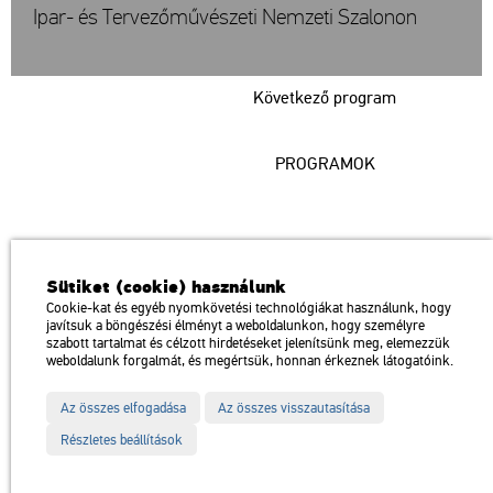
Ipar- és Tervezőművészeti Nemzeti Szalonon
Következő program
PROGRAMOK
Műcsarnok
Sütiket (cookie) használunk
a Magyar Művészeti Akadémia intézménye
Cookie-kat és egyéb nyomkövetési technológiákat használunk, hogy
javítsuk a böngészési élményt a weboldalunkon, hogy személyre
1146 Budapest, Dózsa György út 37.
szabott tartalmat és célzott hirdetéseket jelenítsünk meg, elemezzük
Megközelíthető: Millenniumi Földalatti Vasút – Hősök tere megálló
térkép
weboldalunk forgalmát, és megértsük, honnan érkeznek látogatóink.
Trolibusz: 75, 79 / Autóbusz: 20, 30, 105
Az összes elfogadása
Az összes visszautasítása
Impresszum
Sitemap
Adatvédelem
Részletes beállítások