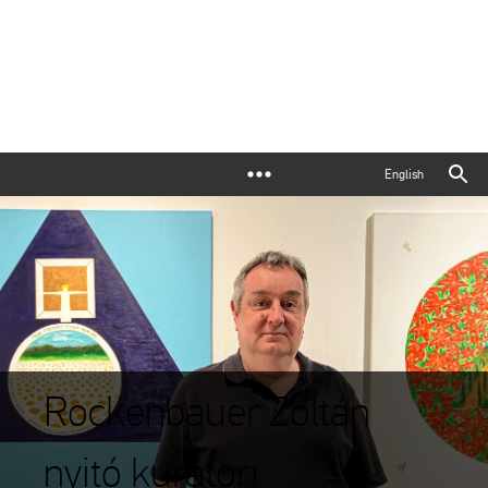
English
Rockenbauer Zoltán
nyitó kurátori