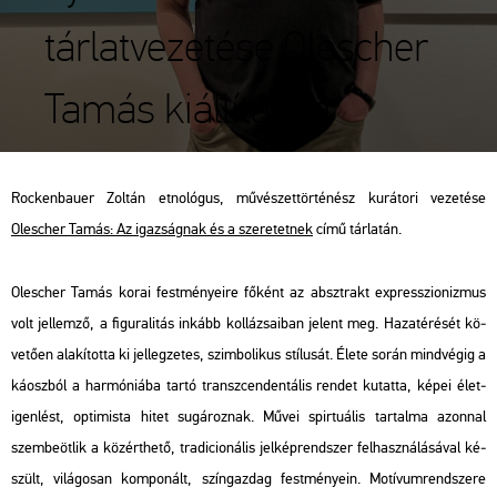
tárlatvezetése Olescher
Tamás kiállításán
Rocken­ba­u­er Zol­tán et­no­ló­gus, mű­vé­szet­tör­té­nész ku­rá­to­ri ve­ze­té­se
Olescher Tamás: Az igaz­ság­nak és a sze­re­tet­nek
című tár­la­tán.
Olescher Tamás korai fest­mé­nye­i­re fő­ként az abszt­rakt exp­resszi­o­niz­mus
volt jel­lem­ző, a fi­gu­ra­li­tás in­kább kol­lá­zsa­i­ban je­lent meg. Ha­za­té­ré­sét kö­
ve­tő­en ala­kí­tot­ta ki jel­leg­ze­tes, szim­bo­li­kus stí­lu­sát. Élete során mind­vé­gig a
ká­osz­ból a har­mó­ni­á­ba tartó transz­cen­den­tá­lis ren­det ku­tat­ta, képei élet­
igen­lést, op­ti­mis­ta hitet su­gá­roz­nak. Művei spir­tu­á­lis tar­tal­ma azon­nal
szem­be­öt­lik a köz­ért­he­tő, tra­di­ci­o­ná­lis jel­kép­rend­szer fel­hasz­ná­lá­sá­val ké­
szült, vi­lá­go­san kom­po­nált, szín­gaz­dag fest­mé­nye­in. Mo­tí­vum­rend­sze­re