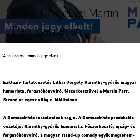
Litkai Gergellyel Martin
Parr kiállításán
A prog­ram­ra min­den jegy el­kelt!
Exk­lu­zív tár­lat­ve­ze­tés Lit­kai Ger­gely Ka­rin­thy-gyű­rűs ma­gyar
hu­mo­ris­ta, for­ga­tó­könyv­író, fő­szer­kesz­tő­vel a Mar­tin Parr:
Strand az egész világ c. ki­ál­lí­tá­son
A Du­ma­szín­ház tár­su­la­tá­nak tagja. A Du­ma­szín­ház pro­duk­ci­ós
ve­ze­tő­je. Ka­rin­thy-gyű­rűs hu­mo­ris­ta. Fő­szer­kesz­tő, újság- és
for­ga­tó­könyv­író, a ma­gyar stand-up co­medy egyik meg­te­rem­