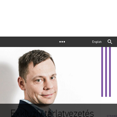
English
Exkluzív tárlatvezetés