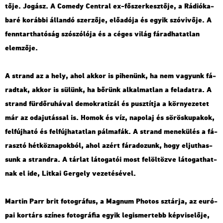
tő­je. Jo­gász. A Co­medy Cent­ral ex-fő­szer­kesz­tő­je, a Rá­dió­ka­
ba­ré ko­ráb­bi ál­lan­dó szer­ző­je, elő­adó­ja és egyik szó­vi­vő­je. A
fenn­tart­ha­tó­ság szó­szó­ló­ja és a céges világ fá­rad­ha­tat­lan
elem­ző­je.
A strand az a hely, ahol akkor is pi­he­nünk, ha nem va­gyunk fá­
rad­tak, akkor is sü­lünk, ha bő­rünk al­kal­mat­lan a fel­adat­ra. A
strand für­dő­ru­há­val de­mok­ra­ti­zál és pusz­tít­ja a kör­nye­ze­tet
már az oda­ju­tás­sal is. Homok és víz, nap­olaj és sö­rös­ku­pa­kok,
fel­fúj­ha­tó és fel­fúj­ha­tat­lan pál­ma­fák. A strand me­ne­kü­lés a fá­
rasz­tó hét­köz­na­pok­ból, ahol azért fá­ra­do­zunk, hogy el­jut­has­
sunk a strand­ra. A tár­lat lá­to­ga­tói most fel­öl­töz­ve lá­to­gat­hat­
nak el ide, Lit­kai Ger­gely ve­ze­té­sé­vel.
Mar­tin Parr brit fo­tog­rá­fus, a Mag­num Pho­tos sztár­ja, az eu­ró­
pai kor­társ szí­nes fo­tog­rá­fia egyik leg­is­mer­tebb kép­vi­se­lő­je,