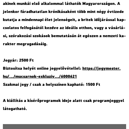
aki­nek mun­kái első al­ka­lom­mal lát­ha­tók Ma­gyar­or­szá­gon. A
je­len­kor fá­rad­ha­tat­lan kró­ni­ká­sa­ként több mint négy év­ti­ze­de
ku­tat­ja a min­den­na­pi élet je­len­sé­ge­it, a bri­tek idő­já­rás­sal kap­
cso­la­tos fel­fo­gá­sá­tól kezd­ve az ide­á­lis ott­hon, vagy a vá­sár­lá­
si, szó­ra­ko­zá­si szo­ká­sok be­mu­ta­tá­sán át egé­szen a nem­ze­ti ka­
rak­ter meg­ra­ga­dá­sá­ig.
Jegy­ár: 2500 Ft
Biz­to­sít­sa he­lyét on­line jegy­elő­vé­tel­lel:
https://​jegy­mes­ter.​
hu/.../​mu­csar­nok-​exk­lu­ziv.../​6000621
Szak­mai jegy / csak a hely­szí­nen kap­ha­tó: 1500 Ft
A ki­ál­lí­tás a kí­sé­rő­prog­ra­mok ideje alatt csak prog­ram­jeggyel
lá­to­gat­ha­tó.