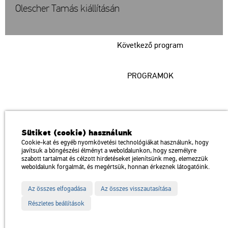
Olescher Tamás kiállításán
Következő program
PROGRAMOK
Műcsarnok
Sütiket (cookie) használunk
a Magyar Művészeti Akadémia intézménye
Cookie-kat és egyéb nyomkövetési technológiákat használunk, hogy
javítsuk a böngészési élményt a weboldalunkon, hogy személyre
1146 Budapest, Dózsa György út 37.
szabott tartalmat és célzott hirdetéseket jelenítsünk meg, elemezzük
Megközelíthető: Millenniumi Földalatti Vasút – Hősök tere megálló
térkép
weboldalunk forgalmát, és megértsük, honnan érkeznek látogatóink.
Trolibusz: 75, 79 / Autóbusz: 20, 30, 105
Az összes elfogadása
Az összes visszautasítása
Impresszum
Sitemap
Adatvédelem
Részletes beállítások