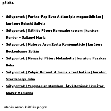
pél­dát.
Súly­pon­tok | Far­kas-Pap Éva: A disz­tó­pia meg­sze­lí­dí­té­se |
ku­rá­tor: Re­ischl Szil­via
Súly­pon­tok | Gál­hidy Péter: Ke­reszt­be tet­tem | ku­rá­tor:
Kon­dor - Szi­lá­gyi Mária
Súly­pon­tok | Ma­jo­ros Áron Zsolt: Kon­temp­lá­ció | ku­rá­tor:
Rocken­ba­u­er Zol­tán
Súly­pon­tok | Me­na­sá­gi Péter: Me­lan­kó­lia | ku­rá­tor: Fa­za­kas
Réka
Súly­pon­tok | Pol­gár Bo­tond: A forma a test ha­tá­ra | ku­rá­tor:
Szer­da­he­lyi Júlia
Súly­pon­tok | Yen­gi­ba­ri­an Ma­mi­kon: Át­vál­to­zá­sok | ku­rá­tor:
Mayer Ma­ri­an­na
Be­lé­pés: az­na­pi ki­ál­lí­tá­si jeggyel