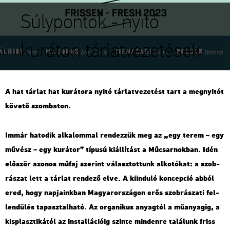
Súlypontok - nyitó
kurátori tárlatvezetések
A hat tár­lat hat ku­rá­to­ra nyitó tár­lat­ve­ze­tést tart a meg­nyi­tót
kö­ve­tő szom­ba­ton.
Immár ha­to­dik al­ka­lom­mal ren­dez­zük meg az „egy terem – egy
mű­vész – egy ku­rá­tor” tí­pu­sú ki­ál­lí­tást a Mű­csar­nok­ban. Idén
elő­ször azo­nos műfaj sze­rint vá­lasz­tot­tunk al­ko­tó­kat: a szob­
rá­szat lett a tár­lat ren­de­ző elve. A ki­in­du­ló kon­cep­ció abból
ered, hogy nap­ja­ink­ban Ma­gyar­or­szá­gon erős szob­rá­sza­ti fel­
len­dü­lés ta­pasz­tal­ha­tó. Az or­ga­ni­kus anyag­tól a mű­anya­gig, a
kis­plasz­ti­ká­tól az ins­tal­lá­ci­ó­ig szin­te min­den­re ta­lá­lunk friss