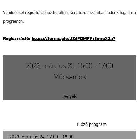
Ven­dé­ge­ket re­giszt­rá­ci­ó­hoz kö­töt­ten, kor­lá­to­zott szám­ban tu­dunk fo­gad­ni a
prog­ra­mon.
Re­giszt­rá­ció:
https://​forms.​gle/​JZd​FDMF​Pt3m​tuXZ​a7
2023. március 25. 15:00 - 17:00
Műcsarnok
Jegyek
Előző program
2023. március 24. 17:00 - 18:00