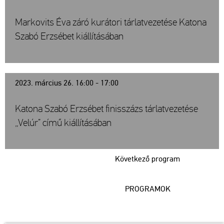
Markovits Éva záró kurátori tárlatvezetése Katona
Szabó Erzsébet kiállításában
2023. március 26. 16:00 - 17:00
Katona Szabó Erzsébet finisszázs tárlatvezetése
„Velúr” című kiállításában
Következő program
PROGRAMOK