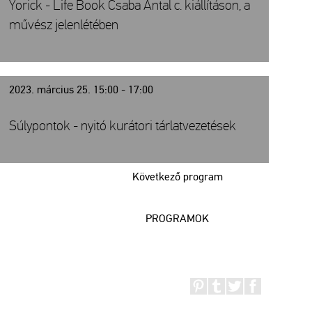
Yorick - Life Book Csaba Antal c. kiállításon, a
művész jelenlétében
2023. március 25. 15:00 - 17:00
Súlypontok - nyitó kurátori tárlatvezetések
Következő program
PROGRAMOK