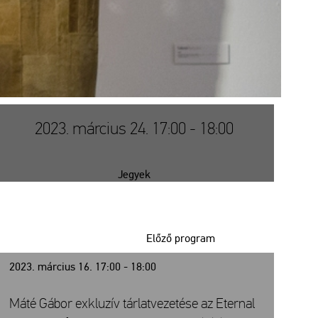
2023. március 24. 17:00 - 18:00
Jegyek
Előző program
2023. március 16. 17:00 - 18:00
Máté Gábor exkluzív tárlatvezetése az Eternal