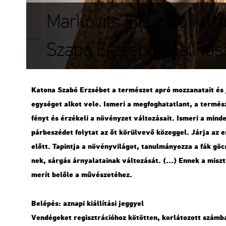
Markovits Éva záró kurá
Szabó Erzsébet kiállítá
Ka­to­na Szabó Er­zsé­bet a ter­mé­szet apró moz­za­na­ta­it és je
egy­sé­get alkot vele. Is­me­ri a meg­fog­ha­tat­lant, a ter­mé­sz
fényt és ér­zé­ke­li a nö­vény­zet vál­to­zá­sa­it. Is­me­ri a min­d
pár­be­szé­det foly­tat az őt kö­rül­ve­vő kö­zeg­gel. Járja az 
előtt. Ta­pint­ja a nö­vény­vi­lá­got, ta­nul­má­nyoz­za a fák gö­cs
nek, sár­gás ár­nya­la­ta­i­nak vál­to­zá­sát. (...) Ennek a misz­ti­
merít be­lő­le a mű­vé­sze­té­hez.
Be­lé­pés: az­na­pi ki­ál­lí­tá­si jeggyel
Ven­dé­ge­ket re­giszt­rá­ci­ó­hoz kö­töt­ten, kor­lá­to­zott szám