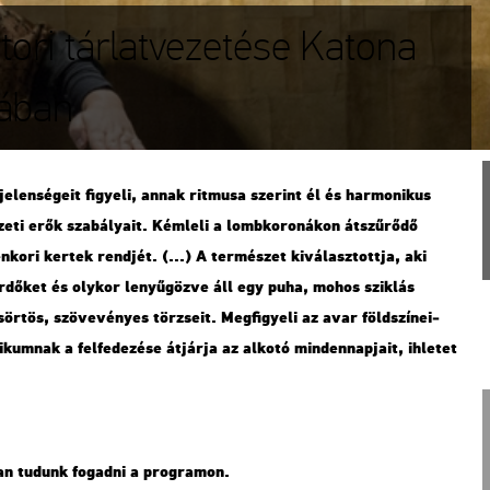
tori tárlatvezetése Katona
sában
­len­sé­ge­it fi­gye­li, annak rit­mu­sa sze­rint él és har­mo­ni­kus
e­ti erők sza­bá­lya­it. Kém­le­li a lomb­ko­ro­ná­kon át­szű­rő­dő
en­ko­ri ker­tek rend­jét. (...) A ter­mé­szet ki­vá­lasz­tott­ja, aki
er­dő­ket és oly­kor le­nyű­göz­ve áll egy puha, mohos szik­lás
ör­tös, szö­ve­vé­nyes tör­zse­it. Meg­fi­gye­li az avar föld­szí­ne­i­
kum­nak a fel­fe­de­zé­se át­jár­ja az al­ko­tó min­den­nap­ja­it, ih­le­tet
­ban tu­dunk fo­gad­ni a prog­ra­mon.