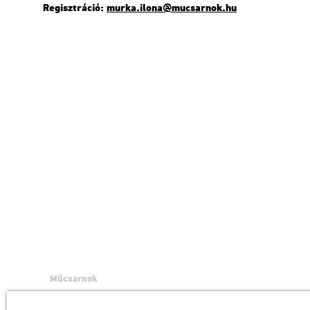
Re­giszt­rá­ció:
murka.​ilona@​mu­csar­nok.​hu
Műcsarnok
a Magyar Művészeti Akadémia intézménye