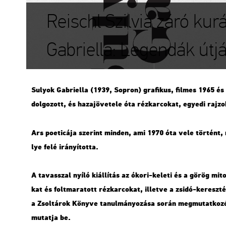
Reischl Szilvia záró kur
Gabriella: Legendák útj
Su­lyok Gab­ri­el­la (1939, Sop­ron) gra­fi­kus, fil­mes 1965 és
dol­go­zott, és ha­za­jö­ve­te­le óta réz­kar­co­kat, egye­di raj­zo
Ars po­e­ti­cá­ja sze­rint min­den, ami 1970 óta vele tör­tént, 
lye felé irá­nyí­tot­ta.
A ta­vasszal nyíló ki­ál­lí­tás az ókori-ke­le­ti és a görög mi­to­
kat és folt­ma­ra­tott réz­kar­co­kat, il­let­ve a zsidó-ke­resz­t
a Zsol­tá­rok Köny­ve ta­nul­má­nyo­zá­sa során meg­mu­tat­ko­zó 
mu­tat­ja be.