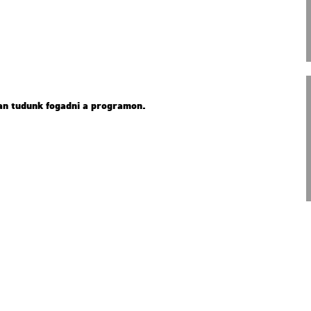
­ban tu­dunk fo­gad­ni a prog­ra­mon.