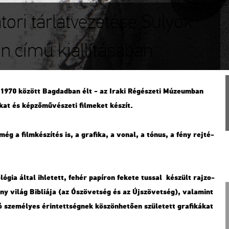
átori tárlatvezetése Sulyok
án című kiállításában
 1970 kö­zött Bag­dad­ban élt - az Iraki Ré­gé­sze­ti Mú­ze­um­ban
­kat és kép­ző­mű­vé­sze­ti fil­me­ket ké­szít.
még a film­ké­szí­tés is, a gra­fi­ka, a vonal, a tónus, a fény rej­té­
ló­gia által ih­le­tett, fehér pa­pí­ron fe­ke­te tus­sal ké­szült raj­zo­
ény világ Bib­li­á­ja (az Ószö­vet­ség és az Új­szö­vet­ség), va­la­mint
sze­mé­lyes érin­tett­ség­nek kö­szön­he­tő­en szü­le­tett gra­fi­ká­kat