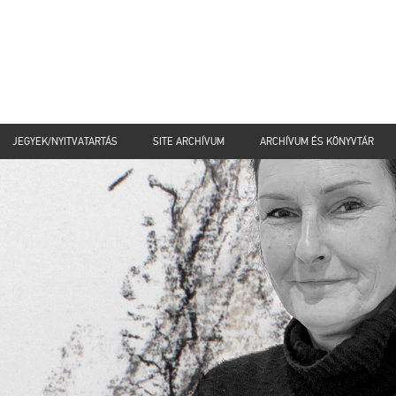
JEGYEK/NYITVATARTÁS
SITE ARCHÍVUM
ARCHÍVUM ÉS KÖNYVTÁR