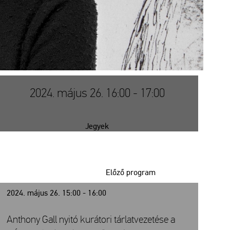
2024. május 26. 16:00 - 17:00
Jegyek
Előző program
2024. május 26. 15:00 - 16:00
Anthony Gall nyitó kurátori tárlatvezetése a