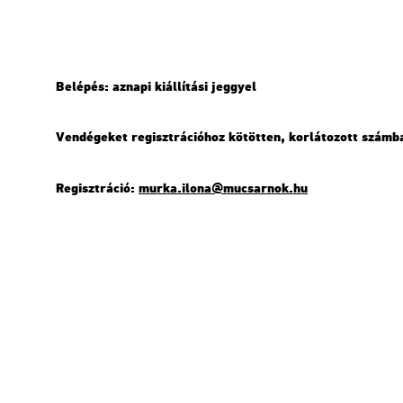
Be­lé­pés: az­na­pi ki­ál­lí­tá­si jeggyel
Ven­dé­ge­ket re­giszt­rá­ci­ó­hoz kö­töt­ten, kor­lá­to­zott szám
Re­giszt­rá­ció:
murka.​ilona@​mu­csar­nok.​hu