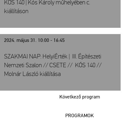
KÓS 140 | Kós Károly műhelyében c.
kiállításon
2024. május 31. 10:00 - 16:45
SZAKMAI NAP: HelyiÉrték | III. Építészeti
Nemzeti Szalon // CSETE // KÓS 140 //
Molnár László kiállítása
Következő program
PROGRAMOK