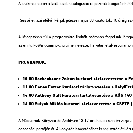
A szak­mai napon a ki­ál­lí­tá­sok ka­ta­ló­gu­sa­it re­giszt­rált lá­to­ga­tó­i
Rész­vé­te­li szán­dé­kát kér­jük je­lez­ze május 30. csü­tör­tök, 18 óráig az
A lá­to­ga­tá­son túl a prog­ra­mok­ra li­mi­tált szám­ban fo­ga­dunk lá­to­ga
az
eri.​il­di­ko@​mu­csar­nok.​hu
címen je­lez­ze, ha va­la­me­lyik prog­ra­mon 
PROG­RA­MOK:
10.00 Rocken­ba­u­er Zol­tán ku­rá­to­ri tár­lat­ve­ze­té­se a Fén
11.00 Dénes Esz­ter ku­rá­to­ri tár­lat­ve­ze­té­se
a
He­lyi­Ér­t
14.00 An­tho­ny Gall ku­rá­to­ri tár­lat­ve­ze­té­se a KÓS 140 |
16.00 Su­lyok Mik­lós ku­rá­to­ri tár­lat­ve­ze­té­se a CSETE |
A Mű­csar­nok Könyv­tár és Ar­chí­vum 13-17 óra kö­zött szin­tén várja a sz
gaz­da­sá­gi por­tá­ján át. A könyv­tár lá­to­ga­tá­sá­hoz is re­giszt­rá­ci­ót ké­