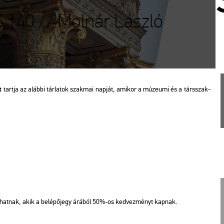
 140 // Molnár László
t
tart­ja az aláb­bi tár­la­tok szak­mai nap­ját, ami­kor a mú­ze­u­mi és a társ­szak­
­hat­nak, akik a be­lé­pő­jegy árá­ból 50%-os ked­vez­ményt kap­nak.