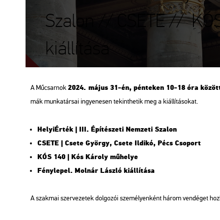
Szalon // CSETE // KÓS
kiállítása
2024. május 31-én, pén­te­ken 10-18 óra kö­zöt
A Mű­csar­nok
mák mun­ka­tár­sai in­gye­ne­sen te­kint­he­tik meg a ki­ál­lí­tá­so­kat.
He­lyi­Ér­ték | III. Épí­té­sze­ti Nem­ze­ti Sza­lon
CSETE | Csete György, Csete Il­di­kó, Pécs Cso­port
KÓS 140 | Kós Ká­roly mű­he­lye
Fény­le­pel. Mol­nár Lász­ló ki­ál­lí­tá­sa
A szak­mai szer­ve­ze­tek dol­go­zói sze­mé­lyen­ként három ven­dé­get hoz