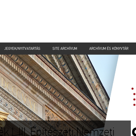
JEGYEK/NYITVATARTÁS
SITE ARCHÍVUM
ARCHÍVUM ÉS KÖNYVTÁR
 | III. Építészeti Nemzeti