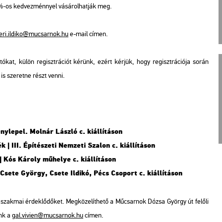
nk 20%-os ked­vez­ménnyel vá­sá­rol­hat­ják meg.
eri.​il­di­ko@​mu­csar­nok.​hu
e-mail címen.
­tó­kat, külön re­giszt­rá­ci­ót ké­rünk, ezért kér­jük, hogy re­giszt­rá­ci­ó­ja során
is sze­ret­ne részt venni.
y­le­pel. Mol­nár Lász­ló c. ki­ál­lí­tá­son
ék | III. Épí­té­sze­ti Nem­ze­ti Sza­lon c. ki­ál­lí­tá­son
 Kós Ká­roly mű­he­lye c. ki­ál­lí­tá­son
 Csete György, Csete Il­di­kó, Pécs Cso­port c. ki­ál­lí­tá­son
ak­mai ér­dek­lő­dő­ket. Meg­kö­ze­lít­he­tő a Mű­csar­nok Dózsa György út fe­lő­li
rünk a
gal.​vi­vi­en@​mu­csar­nok.​hu
címen.