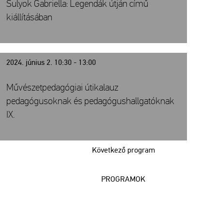
Sulyok Gabriella: Legendák útján című
kiállításában
2024. június 2. 10:30 - 13:00
Művészetpedagógiai útikalauz
pedagógusoknak és pedagógushallgatóknak
IX.
Következő program
PROGRAMOK