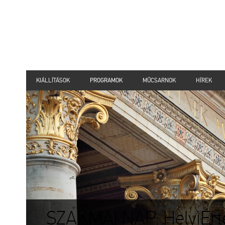
KIÁLLÍTÁSOK
PROGRAMOK
MŰCSARNOK
HÍREK
SZAKMAI NAP: HelyiÉrték