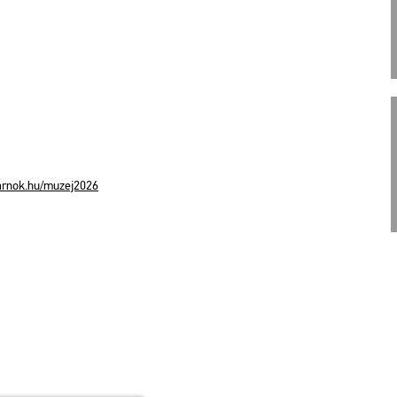
ar­nok.​hu/​mu­zej2026