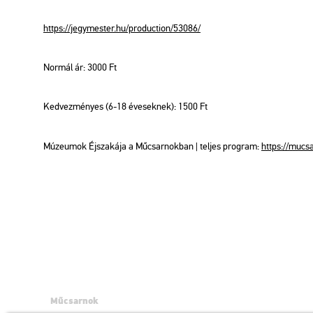
https://​jegy­mes­ter.​hu/​pro­duc­ti­on/​53086/
Nor­mál ár: 3000 Ft
Ked­vez­mé­nyes (6-18 éve­sek­nek): 1500 Ft
Mú­ze­u­mok Éj­sza­ká­ja a Mű­csar­nok­ban | tel­jes prog­ram:
https://​mu­cs
Műcsarnok