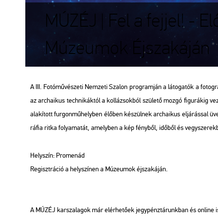
MÚZÉJ | Fel a fejjel! - E
Múzeumok Éjszakáján
A III. Fo­tó­mű­vé­sze­ti Nem­ze­ti Sza­lon prog­ram­ján a lá­to­ga­tók a fo­tog­rá
az ar­cha­i­kus tech­ni­kák­tól a kol­lá­zsok­ból szü­le­tő mozgó fi­gu­rá­kig v
ala­kí­tott fur­gon­mű­hely­ben élő­ben ké­szül­nek ar­cha­i­kus el­já­rás­sal ü
rá­fia ritka fo­lya­ma­tát, amely­ben a kép fény­ből, idő­ből és vegy­sze­rek­b
Hely­szín: Pro­me­nád
Re­giszt­rá­ció a hely­szí­nen a Mú­ze­u­mok éj­sza­ká­ján.
A MÚZÉJ kar­sza­la­gok már el­ér­he­tő­ek jegy­pénz­tá­runk­ban és on­line i