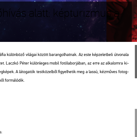
lőhívás alatt: képturizmus a
­fia kü­lön­bö­ző vi­lá­gai kö­zött ba­ran­gol­hat­nak. Az este kép­ze­let­be­li út­vo­na­la
ezet. Lacz­kó Péter kü­lön­le­ges mobil fo­tó­la­bor­já­ban, az erre az al­ka­lom­ra ki­
veg­ké­pek. A lá­to­ga­tók test­kö­zel­ből fi­gyel­he­tik meg a lassú, kéz­mű­ves fo­tog­
ől for­má­ló­dik.
s: