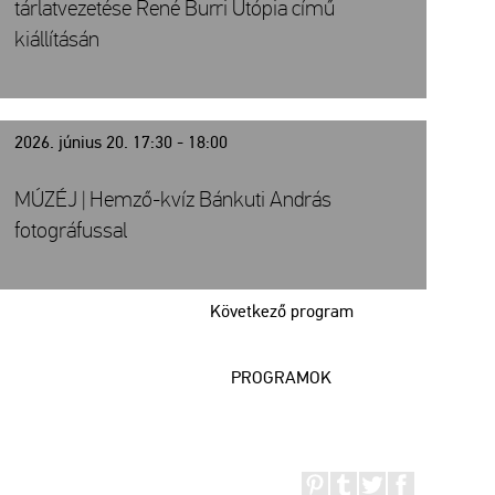
tárlatvezetése René Burri Utópia című
kiállításán
2026. június 20. 17:30 - 18:00
MÚZÉJ | Hemző-kvíz Bánkuti András
fotográfussal
Következő program
PROGRAMOK