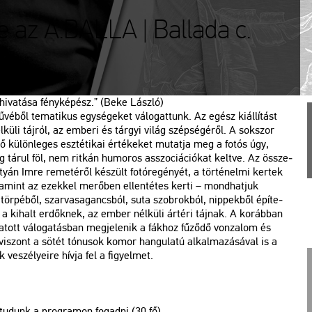
e az A.BALLA | Ballada c.
 hi­va­tá­sa fény­ké­pész.” (Beke Lász­ló)
vé­ből te­ma­ti­kus egy­sé­ge­ket vá­lo­gat­tunk. Az egész ki­ál­lí­tást
­kü­li táj­ról, az em­be­ri és tár­gyi világ szép­sé­gé­ről. A sok­szor
ő kü­lön­le­ges esz­té­ti­kai ér­té­ke­ket mu­tat­ja meg a fotós úgy,
lág tárul föl, nem rit­kán hu­mo­ros asszo­ci­á­ci­ó­kat kelt­ve. Az össze­
tyán Imre re­me­té­ről ké­szült fo­tó­re­gé­nyét, a tör­té­nel­mi ker­tek
va­la­mint az ezek­kel me­rő­ben el­len­té­tes kerti – mond­hat­juk
tör­pé­ből, szar­vas­agancs­ból, suta szob­rok­ból, nip­pek­ből épí­te­
 a ki­halt er­dők­nek, az ember nél­kü­li ár­té­ri táj­nak. A ko­ráb­ban
tott vá­lo­ga­tás­ban meg­je­le­nik a fák­hoz fű­ző­dő von­za­lom és
 vi­szont a sötét tó­nu­sok komor han­gu­la­tú al­kal­ma­zá­sá­val is a
ve­szé­lye­i­re hívja fel a fi­gyel­met.
n tu­dunk a prog­ra­mon fo­gad­ni (30 fő)