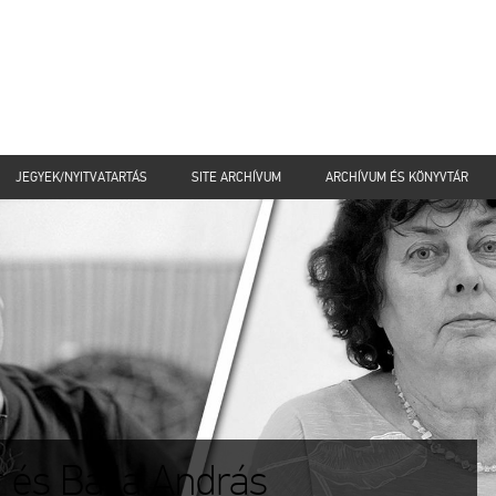
JEGYEK/NYITVATARTÁS
SITE ARCHÍVUM
ARCHÍVUM ÉS KÖNYVTÁR
 és Balla András