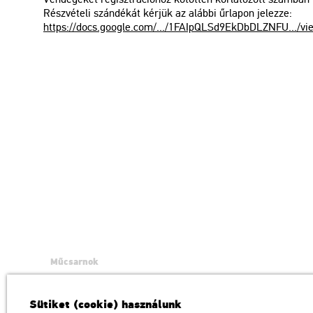
Rész­vé­te­li szán­dé­kát kér­jük az aláb­bi űr­la­pon je­lez­ze:
https://​docs.​go­og­le.​com/.../​1FA​IpQL​Sd9E​kDbD​LZNF​U.../​v
Műcsarnok
a Magyar Művészeti Akadémia intézménye
1146 Budapest, Dózsa György út 37.
Sütiket (cookie) használunk