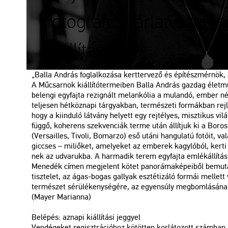
fotográfus tárlatvezetés
kiállításon
„Balla And­rás fog­lal­ko­zá­sa kert­ter­ve­ző és épí­tész­mér­nök,
A Mű­csar­nok ki­ál­lí­tó­ter­me­i­ben Balla And­rás gaz­dag élet­mű­
be­len­gi egy­faj­ta re­zig­nált me­lan­kó­lia a mu­lan­dó, ember nél
tel­je­sen hét­köz­na­pi tár­gyak­ban, ter­mé­sze­ti for­mák­ban rejl
hogy a ki­in­du­ló lát­vány he­lyett egy rej­té­lyes, misz­ti­kus vi
füg­gő, ko­he­rens szek­ven­ci­ák terme után ál­lít­juk ki a Bo­ros­
(Ver­sailles, Ti­vo­li, Bom­ar­zo) eső utáni han­gu­la­tú fo­tó­it, 
giccses – mi­li­ő­ket, ame­lye­ket az em­be­rek kagy­ló­ból, kerti 
nek az ud­va­ruk­ba. A har­ma­dik terem egy­faj­ta em­lék­ál­lí­tás
Me­ne­dék címen meg­je­lent kötet pa­no­rá­ma­ké­pe­i­ből be­mu­ta­
tisz­te­let, az ágas-bogas gallyak esz­té­ti­zá­ló for­mái mel­lett
ter­mé­szet sé­rü­lé­keny­sé­gé­re, az egyen­súly meg­bom­lá­sá­nak 
(Mayer Ma­ri­an­na)
Be­lé­pés: az­na­pi ki­ál­lí­tá­si jeggyel
Ven­dé­ge­ket re­giszt­rá­ci­ó­hoz kö­töt­ten kor­lá­to­zott szám­ba