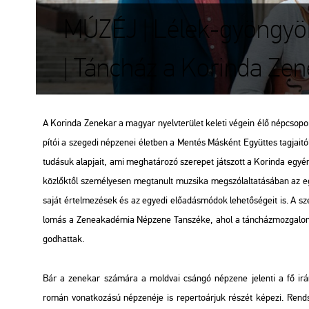
MÚZÉJ | Lélek-gyöngy
| Táncház a Korinda Zen
A Kor­in­da Ze­ne­kar a ma­gyar nyelv­te­rü­let ke­le­ti vé­ge­in élő nép­cso­por
pí­tói a sze­ge­di nép­ze­nei élet­ben a Men­tés Más­ként Együt­tes tag­ja­i­tól
tu­dá­suk alap­ja­it, ami meg­ha­tá­ro­zó sze­re­pet ját­szott a Kor­in­da egyé­
köz­lők­től sze­mé­lye­sen meg­ta­nult mu­zsi­ka meg­szó­lal­ta­tá­sá­ban az egy
saját ér­tel­me­zé­sek és az egye­di elő­adás­mó­dok le­he­tő­sé­ge­it is. A sz
lo­más a Ze­ne­aka­dé­mia Nép­ze­ne Tan­szé­ke, ahol a tánc­ház­moz­ga­lom em
god­hat­tak.
Bár a ze­ne­kar szá­má­ra a mold­vai csán­gó nép­ze­ne je­len­ti a fő irán
román vo­nat­ko­zá­sú nép­ze­né­je is re­per­to­ár­juk ré­szét ké­pe­zi. Rend