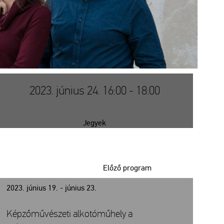
2023. június 24. 16:00 - 18:00
Jegyek
Előző program
2023. június 19. - június 23.
Képzőművészeti alkotóműhely a