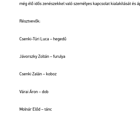
még élő idős ze­né­szek­kel való sze­mé­lyes kap­cso­lat ki­ala­kí­tá­sát és áp
Részt­ve­vők:
Csen­ki-Túri Luca – he­ge­dű
Já­vorsz­ky Zol­tán – fu­ru­lya
Csen­ki Zalán – koboz
Várai Áron – dob
Mol­nár Előd – tánc