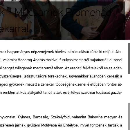
ök – Műcsarnok Promenád
ekarral
­tok ha­gyo­má­nyos nép­ze­né­jé­nek hi­te­les tol­má­cso­lá­sát tűzte ki cél­já­ul. Ala­
, va­la­mint Ho­do­rog And­rás mold­vai fu­ru­lyás mes­ter­től sa­já­tí­tot­ták el zenei
ni hang­zás­vi­lá­gá­nak meg­te­rem­té­sé­ben. Az ere­de­ti fel­vé­te­lek­ről és az adat­
­sze­rű­ség­re, le­tisz­tult­ság­ra tö­re­ked­nek, ugyan­ak­kor ál­lan­dó­an ke­re­sik a
e­ge­di gyö­ke­rek mel­lett a ze­ne­kar több­sé­gé­nek zenei élet­út­já­ban fon­tos ál­
b­le­ma­ti­kus alak­ja­i­tól ta­nul­hat­tak és ér­té­kes szak­mai tu­dás­sal gaz­da­
y­vo­na­lat, Gyi­mes, Bar­ca­ság, Szé­kely­föld, va­la­mint Bu­ko­vi­na ma­gyar és
­sze­re­sen jár­nak gyűj­te­ni Mold­vá­ba és Er­dély­be, mivel fon­tos­nak tart­ják a