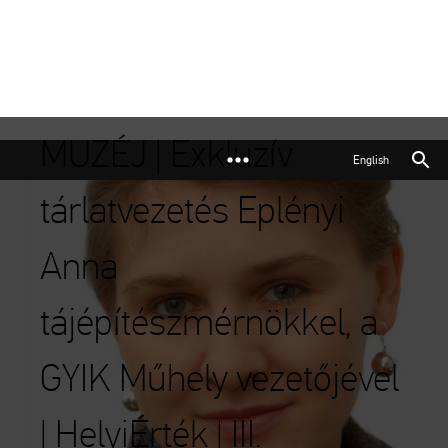
MUZÉJ | Exkluzív
English
tárlatvezetés Eplényi
Anna
tájépítészmérnökkel, a
GYIK Műhely vezetőjével
| HelyiÉrték | III.