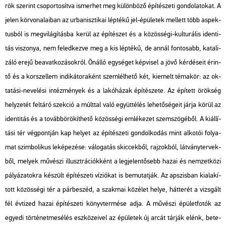
rök sze­rint cso­por­to­sít­va is­mer­het meg kü­lön­bö­ző épí­té­sze­ti gon­do­la­to­kat. A
jelen kör­vo­na­la­i­ban az ur­ba­nisz­ti­kai lép­té­kű jel-épü­le­tek mel­lett több as­pek­
tus­ból is meg­vi­lá­gí­tás­ba kerül az épí­té­szet és a kö­zös­sé­gi-kul­tu­rá­lis iden­ti­
tás vi­szo­nya, nem fe­led­kez­ve meg a kis lép­té­kű, de annál fon­to­sabb, ka­ta­li­
zá­ló erejű be­avat­ko­zá­sok­ról. Ön­ál­ló egy­sé­get kép­vi­sel a jövő kér­dé­se­it érin­
tő és a kor­szel­lem in­di­ká­to­ra­ként szem­lél­he­tő két, ki­emelt té­ma­kör: az ok­
ta­tá­si-ne­ve­lé­si in­téz­mé­nyek és a la­kó­há­zak épí­té­sze­te. Az épí­tett örök­ség
hely­ze­tét fel­tá­ró szek­ció a múlt­tal való együtt­élés le­he­tő­sé­ge­it járja körül az
iden­ti­tás és a to­vább­örö­kít­he­tő kö­zös­sé­gi em­lé­ke­zet szem­szö­gé­ből. A ki­ál­lí­
tá­si tér vég­pont­ján kap he­lyet az épí­té­sze­ti gon­dol­ko­dás mint al­ko­tói fo­lya­
mat szim­bo­li­kus le­ké­pe­zé­se: vá­lo­ga­tás skic­cek­ből, raj­zok­ból, lát­vány­ter­vek­
ből, me­lyek mű­vé­szi il­luszt­rá­ci­ók­ként a leg­je­len­tő­sebb hazai és nem­zet­kö­zi
pá­lyá­za­tok­ra ké­szült épí­té­sze­ti ví­zi­ó­kat is be­mu­tat­ják. Az ap­szis­ban ki­ala­kí­
tott kö­zös­sé­gi tér a pár­be­széd, a szak­mai köz­élet helye, hát­te­rét a vizs­gált
fél év­ti­zed hazai épí­té­sze­ti könyv­ter­mé­se adja. A mű­vé­szi épü­let­fo­tók az
egye­di tör­té­net­me­sé­lés esz­kö­ze­i­vel az épü­le­tek új arcát tár­ják elénk, be­te­