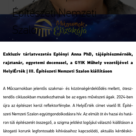
Építészeti Nemzeti
Szalon
Exk­lu­zív tár­lat­ve­ze­tés
Ep­lé­nyi Anna PhD, táj­épí­tész­mér­nök,
rajz­ta­nár, egye­te­mi do­cens­sel, a GYIK Mű­hely ve­ze­tő­jé­vel
a
He­lyi­Ér­ték | III. Épí­té­sze­ti Nem­ze­ti Sza­lon ki­ál­lí­tá­son
A Mű­csar­nok­ban je­len­tős szak­mai- és kö­zön­ség­ér­dek­lő­dés mel­lett, öt­esz­
ten­dős cik­lu­sok­ban mu­tat­koz­hat­nak be az egyes mű­vé­sze­ti ágak. 2024-ben
újra az épí­té­szet kerül ref­lek­tor­fény­be. A He­lyi­Ér­ték címet vi­se­lő III. Épí­té­
sze­ti Nem­ze­ti Sza­lon együtt­gon­dol­ko­dás­ra hív. Az el­múlt öt év hazai és ha­tá­
ron túli épí­té­sze­tét összeg­ző, a szig­ma je­lö­lést lo­gó­já­ul vá­lasz­tó ki­ál­lí­tá­son a
lá­to­ga­tó ko­runk leg­fon­to­sabb ki­hí­vá­sa­i­hoz kap­cso­ló­dó, ak­tu­á­lis kér­dés­kö­