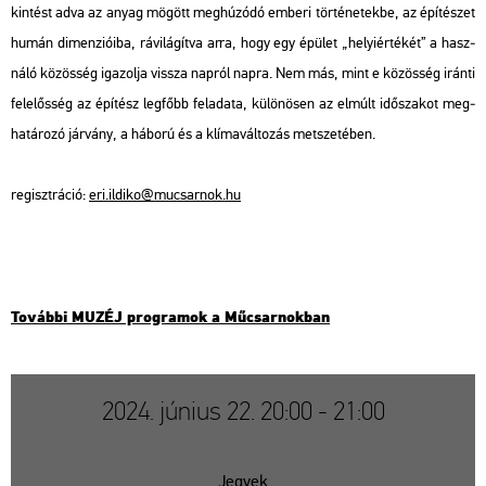
kin­tést adva az anyag mö­gött meg­hú­zó­dó em­be­ri tör­té­ne­tek­be, az épí­té­szet
humán di­men­zi­ó­i­ba, rá­vi­lá­gít­va arra, hogy egy épü­let „he­lyi­ér­té­két” a hasz­
ná­ló kö­zös­ség iga­zol­ja vissza nap­ról napra. Nem más, mint e kö­zös­ség irán­ti
fe­le­lős­ség az épí­tész leg­főbb fel­ada­ta, kü­lö­nö­sen az el­múlt idő­sza­kot meg­
ha­tá­ro­zó jár­vány, a há­bo­rú és a klí­ma­vál­to­zás met­sze­té­ben.
re­giszt­rá­ció:
eri.​il­di­ko@​mu­csar­nok.​hu
To­váb­bi MUZÉJ prog­ra­mok a Mű­csar­nok­ban
2024. június 22. 20:00 - 21:00
Jegyek