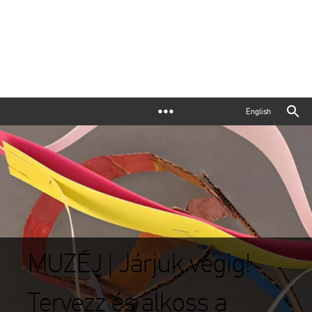
English
MUZÉJ | Járjuk végig!
Tervezz és alkoss a