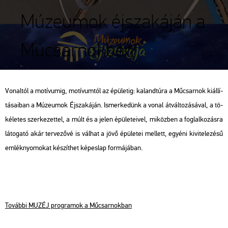
Múzeumok éjszakáján a
Műcsarnokban
Vo­nal­tól a mo­tí­vu­mig, mo­tí­vum­tól az épü­le­tig: ka­land­tú­ra a Mű­csar­nok ki­ál­lí­
tá­sa­i­ban a Mú­ze­u­mok Éj­sza­ká­ján. Is­mer­ke­dünk a vonal át­vál­to­zá­sá­val, a tö­
ké­le­tes szer­ke­zet­tel, a múlt és a jelen épü­le­te­i­vel, mi­köz­ben a fog­lal­ko­zás­ra
lá­to­ga­tó akár ter­ve­ző­vé is vál­hat a jövő épü­le­tei mel­lett, egyé­ni ki­vi­te­le­zé­sű
em­lék­nyo­mo­kat ké­szít­het ké­pes­lap for­má­já­ban.
To­váb­bi MUZÉJ prog­ra­mok a Mű­csar­nok­ban