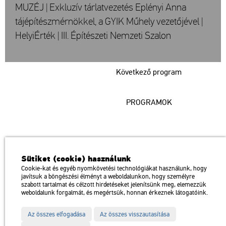
MUZÉJ | Exkluzív tárlatvezetés Eplényi Anna
tájépítészmérnökkel, a GYIK Műhely vezetőjével |
HelyiÉrték | III. Építészeti Nemzeti Szalon
Következő program
PROGRAMOK
Műcsarnok
Sütiket (cookie) használunk
a Magyar Művészeti Akadémia intézménye
Cookie-kat és egyéb nyomkövetési technológiákat használunk, hogy
javítsuk a böngészési élményt a weboldalunkon, hogy személyre
1146 Budapest, Dózsa György út 37.
szabott tartalmat és célzott hirdetéseket jelenítsünk meg, elemezzük
Megközelíthető: Millenniumi Földalatti Vasút – Hősök tere megálló
térkép
weboldalunk forgalmát, és megértsük, honnan érkeznek látogatóink.
Trolibusz: 75, 79 / Autóbusz: 20, 30, 105
Az összes elfogadása
Az összes visszautasítása
Impresszum
Sitemap
Adatvédelem