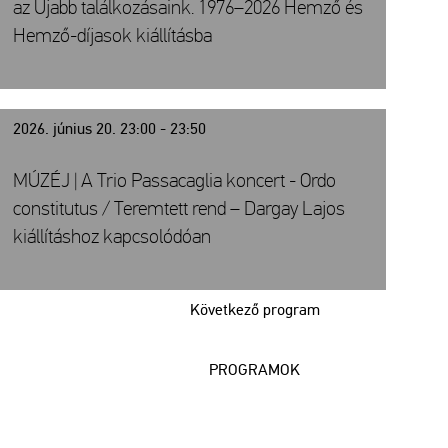
az Újabb találkozásaink. 1976–2026 Hemző és
Hemző-díjasok kiállításba
2026. június 20. 23:00 - 23:50
MÚZÉJ | A Trio Passacaglia koncert - Ordo
constitutus / Teremtett rend – Dargay Lajos
kiállításhoz kapcsolódóan
Következő program
PROGRAMOK