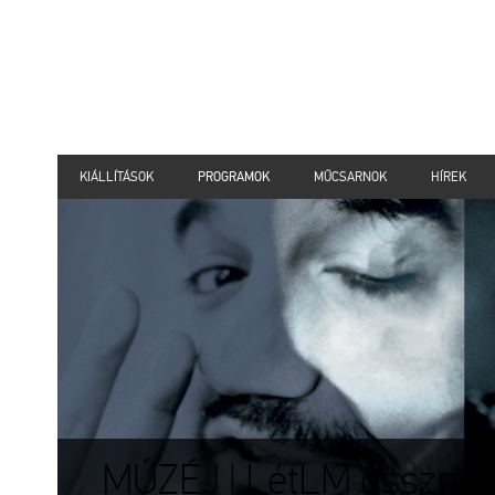
KIÁLLÍTÁSOK
PROGRAMOK
MŰCSARNOK
HÍREK
MÚZÉJ | LétLM összműv