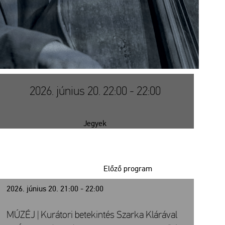
2026. június 20. 22:00 - 22:00
Jegyek
Előző program
2026. június 20. 21:00 - 22:00
MÚZÉJ | Kurátori betekintés Szarka Klárával