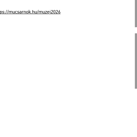
ps://​mu­csar­nok.​hu/​mu­zej2026