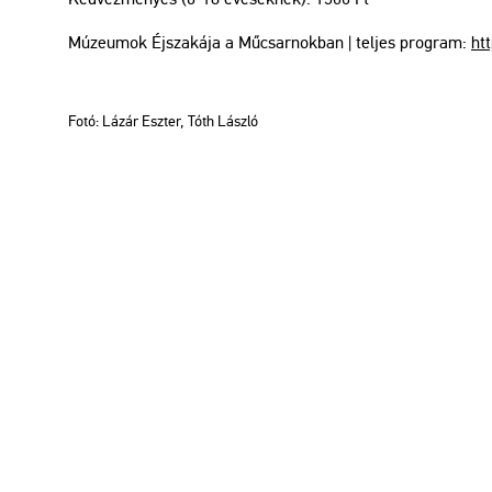
Mú­ze­u­mok Éj­sza­ká­ja a Mű­csar­nok­ban | tel­jes prog­ram:
htt
Fotó: Lázár Esz­ter, Tóth Lász­ló