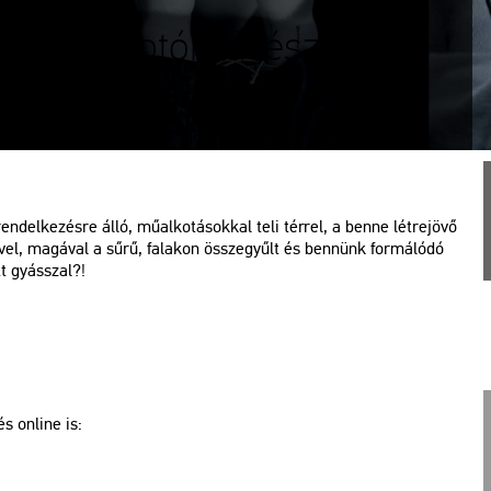
ek | III. Fotóművészeti
son
n­del­ke­zés­re álló, mű­al­ko­tá­sok­kal teli tér­rel, a benne lét­re­jö­vő
jé­vel, ma­gá­val a sűrű, fa­la­kon össze­gyűlt és ben­nünk for­má­ló­dó
tt gyásszal?!
s on­line is: