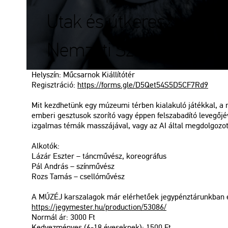
Utak és útkereszteződés
Nemzeti Szalon kiállítá
Hely­szín: Mű­csar­nok Ki­ál­lí­tó­tér
Re­giszt­rá­ció:
https://​forms.​gle/​D5Q​et54​S5D5​CF7R​d9
Mit kezd­he­tünk egy mú­ze­u­mi tér­ben ki­ala­ku­ló já­ték­kal, a re
em­be­ri gesz­tu­sok szo­rí­tó vagy éppen fel­sza­ba­dí­tó le­ve­gő­
iz­gal­mas témák masszá­já­val, vagy az AI által meg­dol­go­zo
Al­ko­tók:
Lázár Esz­ter – tánc­mű­vész, ko­re­og­rá­fus
Pál And­rás – szín­mű­vész
Rozs Tamás – csel­ló­mű­vész
A MÚZÉJ kar­sza­la­gok már el­ér­he­tő­ek jegy­pénz­tá­runk­ban é
https://​jegy­mes­ter.​hu/​pro­duc­ti­on/​53086/
Nor­mál ár: 3000 Ft
Ked­vez­mé­nyes (6-18 éve­sek­nek): 1500 Ft