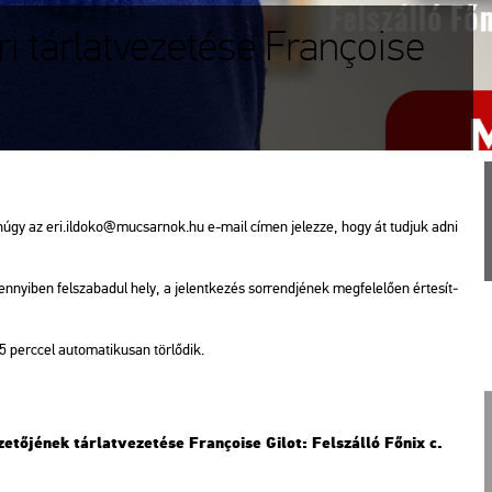
ri tárlatvezetése Françoise
úgy az eri.​il­do­ko@​mu­csar­nok.​hu e-mail címen je­lez­ze, hogy át tud­juk adni
nnyi­ben fel­sza­ba­dul hely, a je­lent­ke­zés sor­rend­jé­nek meg­fe­le­lő­en ér­te­sít­
 perc­cel au­to­ma­ti­ku­san tör­lő­dik.
ze­tő­jé­nek tár­lat­ve­ze­té­se Françoise Gilot: Fel­szál­ló Főnix c.