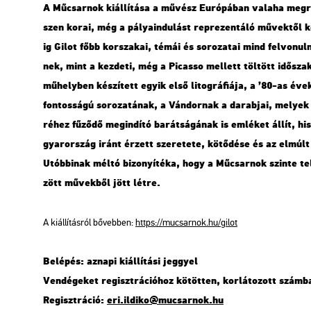
A Mű­csar­nok ki­ál­lí­tá­sa a mű­vész Eu­ró­pá­ban va­la­ha meg­r
szen korai, még a pá­lya­in­du­lást rep­re­zen­tá­ló mű­vek­től
ig Gilot főbb kor­sza­kai, témái és so­ro­za­tai mind fel­vo­nul
nek, mint a kez­de­ti, még a Pi­cas­so mel­lett töl­tött idő­sza­k
mű­hely­ben ké­szí­tett egyik első li­tog­rá­fi­á­ja, a ’80-as év
fon­tos­sá­gú so­ro­za­tá­nak, a Ván­dor­nak a da­rab­jai, me­l
ré­hez fű­ző­dő meg­in­dí­tó ba­rát­sá­gá­nak is em­lé­ket állít, 
gyar­or­szág iránt ér­zett sze­re­te­te, kö­tő­dé­se és az el­múlt 
Utób­bi­nak méltó bi­zo­nyí­té­ka, hogy a Mű­csar­nok szin­te tel
zött mű­vek­ből jött létre.
A ki­ál­lí­tás­ról bő­veb­ben:
https://​mu­csar­nok.​hu/​gilot
Be­lé­pés: az­na­pi ki­ál­lí­tá­si jeggyel
Ven­dé­ge­ket re­giszt­rá­ci­ó­hoz kö­töt­ten, kor­lá­to­zott szám
Re­giszt­rá­ció:
eri.​il­di­ko@​mu­csar­nok.​hu