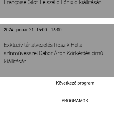
Françoise Gilot: Felszálló Főnix c. kiállításán
2024. január 21. 15:00 - 16:00
Exkluzív tárlatvezetés Roszik Hella
színművésszel Gábor Áron Körkérdés című
kiállításán
Következő program
PROGRAMOK