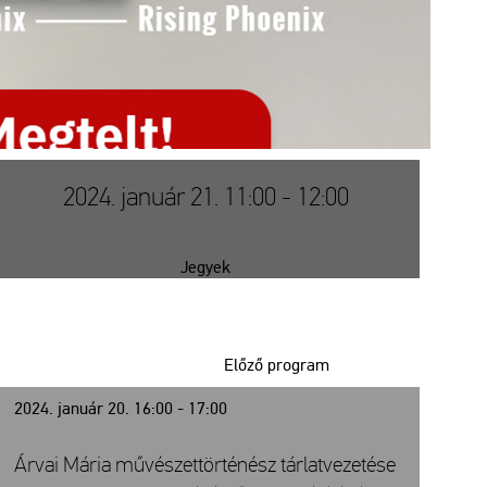
2024. január 21. 11:00 - 12:00
Jegyek
Előző program
2024. január 20. 16:00 - 17:00
Árvai Mária művészettörténész tárlatvezetése