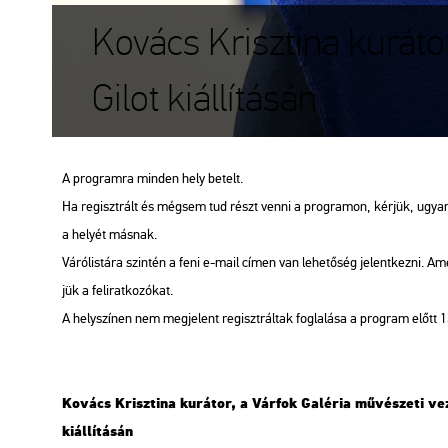
Kovács Krisztina kuráto
Gilot kiállításán
A prog­ram­ra min­den hely be­telt.
Ha re­giszt­rált és még­sem tud részt venni a prog­ra­mon, kér­jük, ugyan­
a he­lyét más­nak.
Vá­ró­lis­tá­ra szin­tén a feni e-mail címen van le­he­tő­ség je­lent­kez­ni. Ame
jük a fel­irat­ko­zó­kat.
A hely­szí­nen nem meg­je­lent re­giszt­rál­tak fog­la­lá­sa a prog­ram előtt 15
Ko­vács Krisz­ti­na ku­rá­tor, a Vár­fok Ga­lé­ria mű­vé­sze­ti ve­
ki­ál­lí­tá­sán