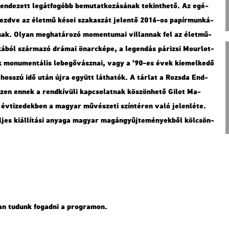
en­de­zett leg­át­fo­góbb be­mu­tat­ko­zá­sá­nak te­kint­he­tő. Az egé­
 kezd­ve az élet­mű kései sza­ka­szát je­len­tő 2016-os pa­pír­mun­ká­
­nak. Olyan meg­ha­tá­ro­zó mo­men­tu­mai vil­lan­nak fel az élet­mű­
á­ból szár­ma­zó drá­mai ön­arc­ké­pe, a le­gen­dás pá­ri­zsi Mo­ur­lot-
ek mo­nu­men­tá­lis le­be­gő­vász­nai, vagy a ’90-es évek ki­emel­ke­dő
yek hosszú idő után újra együtt lát­ha­tók. A tár­lat a Rozs­da End­
hi­szen ennek a rend­kí­vü­li kap­cso­lat­nak kö­szön­he­tő Gilot Ma­
év­ti­ze­dek­ben a ma­gyar mű­vé­sze­ti szín­té­ren való je­len­lé­te.
­jes ki­ál­lí­tá­si anya­ga ma­gyar ma­gán­gyűj­te­mé­nyek­ből köl­csön­
­ban tu­dunk fo­gad­ni a prog­ra­mon.