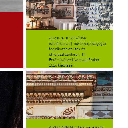
Alkoss te is! SZTRÁDÁK
iskolásoknak | művészetpedagógiai
foglalkozás az Utak és
útkereszteződések | III.
Fotóművészeti Nemzeti Szalon
2026 kiállításán
Kiállítás
Aktuális
A MUCSARNOK.HU sorozat első tíz