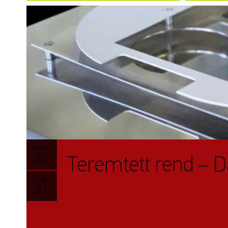
május
Teremtett rend – 
22.
aug.
23.