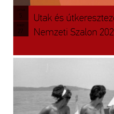
június
Utak és útkeresztező
5.
szept.
Nemzeti Szalon 20
27.