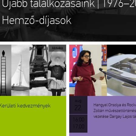
Újabb találkozásaink | 1976–
Hemző-díjasok
Aktuális
aug.
Hangyel Orsolya és Roc
Kerületi kedvezmények
22.
Zoltán művészettörténés
vezetése Dargay Lajos tá
16.00
17.00