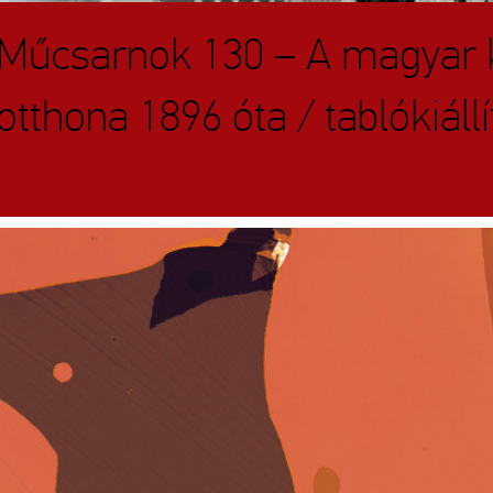
Műcsarnok 130 – A magyar
otthona 1896 óta / tablókiállí