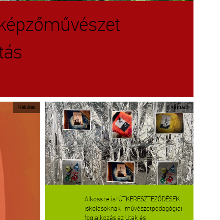
 képzőművészet
tás
Kiállítás
Aktuális
Alkoss te is! ÚTKERESZTEZŐDÉSEK
iskolásoknak | művészetpedagógiai
foglalkozás az Utak és