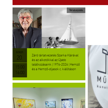
Tárlatvezetés
szept.
Záró tárlatvezetés Szarka Klárával
20.
és az alkotókkal az Újabb
találkozásaink | 1976-2026 | Hemző
15.00
és a Hemző-díjasok c. kiállításon
16.00