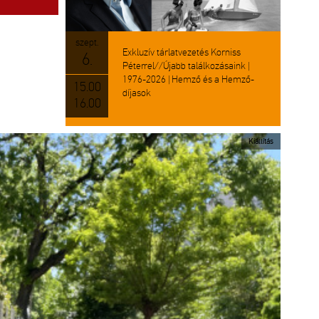
szept.
Exkluzív tárlatvezetés Korniss
6.
Péterrel//Újabb találkozásaink |
1976-2026 | Hemző és a Hemző-
15.00
díjasok
16.00
Kiállítás