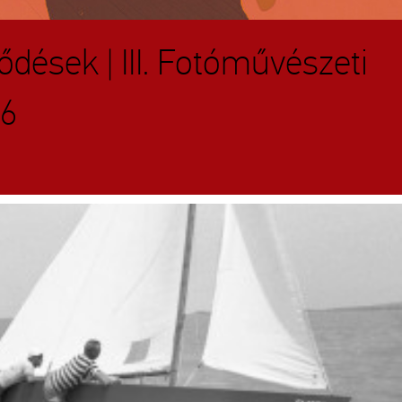
dések | III. Fotóművészeti
26