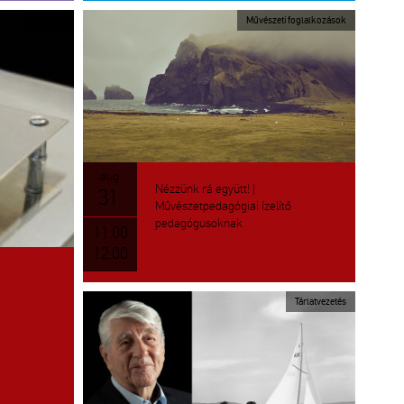
Kiállítás
Művészeti foglalkozások
aug.
Nézzünk rá együtt! |
31.
Művészetpedagógiai ízelítő
pedagógusoknak
11.00
12.00
Tárlatvezetés