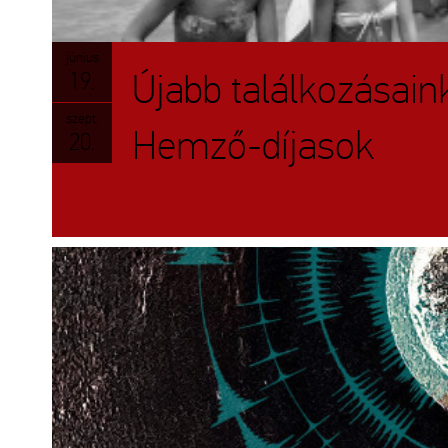
június
Újabb találkozásain
19.
szept.
Hemző-díjasok
20.