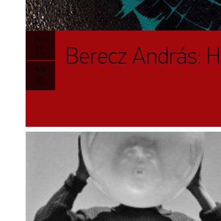
július
Berecz András: 
10.
aug.
30.