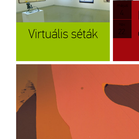
május
4.
nov.
Virtuális séták
22.