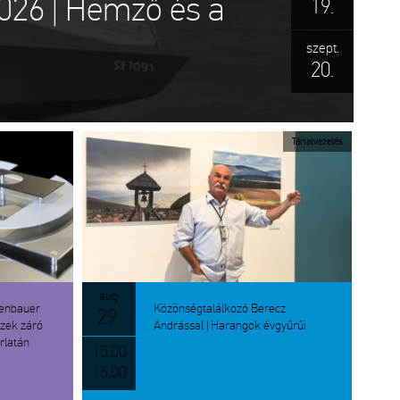
2026 | Hemző és a
19.
szept.
20.
Tárlatvezetés
Tárlatvezetés
aug.
kenbauer
Közönségtalálkozó Berecz
29.
zek záró
Andrással | Harangok évgyűrűi
rlatán
15.00
16.00