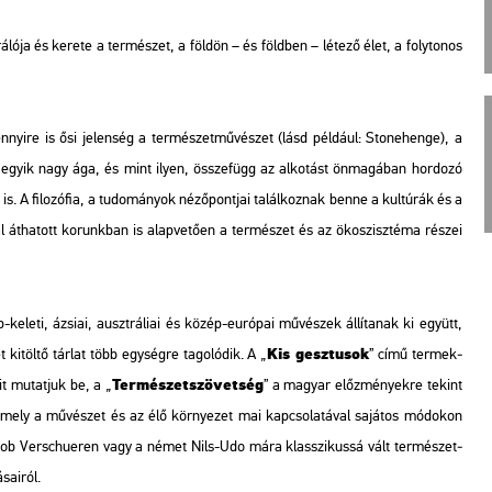
ló­ja és ke­re­te a ter­mé­szet, a föl­dön – és föld­ben – lé­te­ző élet, a foly­to­nos
yi­re is ősi je­len­ség a ter­mé­szet­mű­vé­szet (lásd pél­dá­ul: Sto­n­e­hen­ge), a
zet egyik nagy ága, és mint ilyen, össze­függ az al­ko­tást ön­ma­gá­ban hor­do­zó
is. A fi­lo­zó­fia, a tu­do­má­nyok né­ző­pont­jai ta­lál­koz­nak benne a kul­tú­rák és a
kal át­ha­tott ko­runk­ban is alap­ve­tő­en a ter­mé­szet és az öko­szisz­té­ma ré­szei
-ke­le­ti, ázsi­ai, auszt­rá­li­ai és közép-eu­ró­pai mű­vé­szek ál­lí­ta­nak ki együtt,
Kis gesz­tu­sok
i­töl­tő tár­lat több egy­ség­re ta­go­ló­dik. A „
” című ter­mek­
Ter­mé­szet­szö­vet­ség
it mu­tat­juk be, a „
” a ma­gyar előz­mé­nyek­re te­kint
y a mű­vé­szet és az élő kör­nye­zet mai kap­cso­la­tá­val sa­já­tos mó­do­kon
ga Bob Verschu­e­ren vagy a német Nils-Udo mára klasszi­kus­sá vált ter­mé­szet­
sa­i­ról.