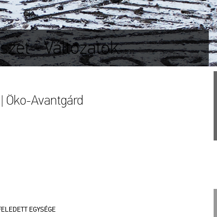
zet - Változatok
g | Öko-Avant­gárd
FE­LE­DETT EGY­SÉ­GE