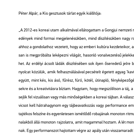
Péter Alpár, a Kis gesz­tu­sok tár­lat egyik ki­ál­lí­tó­ja:
„A 2012-es ko­re­ai utam al­kal­má­val el­lá­to­gat­tam a Gong­jui nem­ze­ti 
edé­nyek mind for­mai meg­je­le­né­sük­ben, mind dí­szí­té­sük­ben nagy ro­k
ahhoz a gon­do­lat­hoz ve­ze­tett, hogy az em­be­ri kul­tú­ra kez­de­te­i­kor,
san is meg­pró­bál­ta le­ké­pez­ni vi­lá­gát, ha­son­ló vo­nal­ve­ze­té­sű je­lek
het. Az er­dé­lyi ácsolt ládák dí­szí­té­sé­ben sok ilyen ős­ere­de­tű jelre buk
nyol­cat kö­zü­lük, amik fel­hasz­ná­lá­sá­val pe­csé­telt ége­tett agyag ’ka­
együtt, mint kés, kis ásó, fű­rész, fúró, kötél, úti­nap­ló, fény­ké­pe­ző­
sek­re és a kre­a­ti­vi­tás­ra bíz­tam. Hagy­tam, hogy meg­szó­lít­son a táj,
sej­lik fel vi­zu­á­li­san vagy más mi­nő­sé­gek­ben a ko­re­ai táj­ban. A vá­la
vi­csot kell hát­ra­hagy­nom egy táj­be­avat­ko­zás vagy per­for­mance em­lé
taj­té­kos fel­szí­ne és egyen­le­te­sen is­mét­lő­dő ro­ba­já­nak mo­no­ton rit­
na­lak­ból állá mo­no­ton raj­zo­lat­ra, amit ma­gam­mal hoz­tam. A lét mo­no­to
nak. Egy per­for­man­szot haj­tot­tam végre az apály után vissza­ma­radt ho­