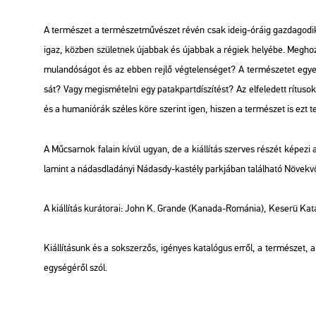
A ter­mé­szet a ter­mé­szet­mű­vé­szet révén csak ideig-óráig gaz­da­go­dik
igaz, köz­ben szü­let­nek újab­bak és újab­bak a ré­gi­ek he­lyé­be. Meg­hoz­
mu­lan­dó­sá­got és az ebben rejlő vég­te­len­sé­get? A ter­mé­sze­tet egye­
sát? Vagy meg­is­mé­tel­ni egy pa­tak­part­dí­szí­tést? Az el­fe­le­dett rí­tu­so
és a hu­ma­ni­ó­rák szé­les köre sze­rint igen, hi­szen a ter­mé­szet is ezt t
A Mű­csar­nok fa­la­in kívül ugyan, de a ki­ál­lí­tás szer­ves ré­szét ké­pe­zi 
la­mint a ná­dasd­la­dá­nyi Ná­dasdy-kas­tély park­já­ban ta­lál­ha­tó Nö­vek
A ki­ál­lí­tás ku­rá­to­rai: John K. Gran­de (Ka­na­da-Ro­má­nia), Ke­se­rü Ka­
Ki­ál­lí­tá­sunk és a sok­szer­zős, igé­nyes ka­ta­ló­gus erről, a ter­mé­szet, 
egy­sé­gé­ről szól.