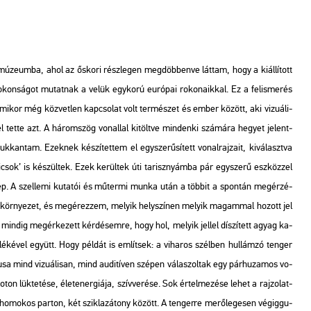
mú­ze­um­ba, ahol az ős­ko­ri rész­le­gen meg­döb­ben­ve lát­tam, hogy a ki­ál­lí­tott
on­sá­got mu­tat­nak a velük egy­ko­rú eu­ró­pai ro­ko­na­ik­kal. Ez a fel­is­me­rés
 ami­kor még köz­vet­len kap­cso­lat volt ter­mé­szet és ember kö­zött, aki vi­zu­á­li­
­kel tette azt. A há­rom­szög vo­nal­lal ki­tölt­ve min­den­ki szá­má­ra he­gyet je­lent­
­kan­tam. Ezek­nek ké­szí­tet­tem el egy­sze­rű­sí­tett vo­nal­raj­za­it, ki­vá­laszt­va
vi­csok’ is ké­szül­tek. Ezek ke­rül­tek úti ta­risz­nyám­ba pár egy­sze­rű esz­köz­zel
gép. A szel­le­mi ku­ta­tói és mű­ter­mi munka után a töb­bit a spon­tán meg­ér­zé­
 a kör­nye­zet, és meg­érez­zem, me­lyik hely­szí­nen me­lyik ma­gam­mal ho­zott jel
sz min­dig meg­ér­ke­zett kér­dé­sem­re, hogy hol, me­lyik jel­lel dí­szí­tett agyag ka­
­ké­vel együtt. Hogy pél­dát is em­lít­sek: a vi­ha­ros szél­ben hul­lám­zó ten­ger
mu­sa mind vi­zu­á­li­san, mind au­di­tí­ven szé­pen vá­la­szol­tak egy pár­hu­za­mos vo­
n lük­te­té­se, élet­ener­gi­á­ja, szív­ve­ré­se. Sok ér­tel­me­zé­se lehet a raj­zo­lat­
mo­kos par­ton, két szik­la­zá­tony kö­zött. A ten­ger­re me­rő­le­ge­sen vé­gig­gu­