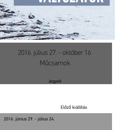
2016. július 27. - október 16.
Műcsarnok
Jegyek
Előző kiállítás
2016. június 29. - július 24.