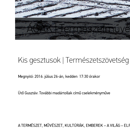
ÁGAK | Természetművés
Kis gesz­tu­sok | Ter­mé­szet­szö­vet­sé
Meg­nyi­tó: 2016. jú­li­us 26-án, ked­den 17:30 óra­kor
Ütő Gusz­táv: To­váb­bi ma­dár­tol­lak című cse­lek­mény­mű­ve
A TER­MÉ­SZET, MŰ­VÉ­SZET, KUL­TÚ­RÁK, EM­BE­REK – A VILÁG – EL­