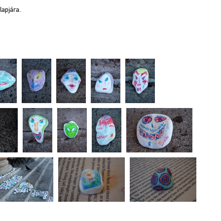
lap­já­ra.