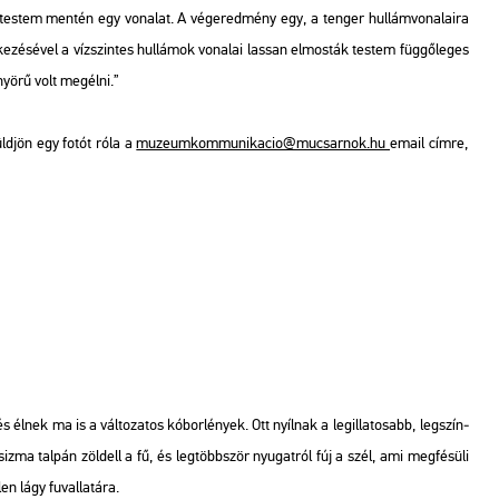
 tes­tem men­tén egy vo­na­lat. A vég­ered­mény egy, a ten­ger hul­lám­vo­na­la­i­ra
e­zé­sé­vel a víz­szin­tes hul­lá­mok vo­na­lai las­san el­mos­ták tes­tem füg­gő­le­ges
nyö­rű volt meg­él­ni.”
küld­jön egy fotót róla a
mu­ze­um­kom­mu­ni­ka­cio@​mu­csar­nok.​hu
email címre,
élnek ma is a vál­to­za­tos kó­bor­lé­nyek. Ott nyíl­nak a leg­il­la­to­sabb, leg­szín­
­ma tal­pán zöl­dell a fű, és leg­több­ször nyu­gat­ról fúj a szél, ami meg­fé­sü­li
n lágy fu­val­la­tá­ra.