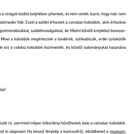
ban a vi­rá­gok bó­dí­tó kely­hé­ben pi­hen­tek, és nem vet­ték észre, hogy már nem
­tak­me­der fölé. Ezzel a szél­lel ér­kez­tek a csin­ta­lan ko­bol­dok, akik ér­ke­zé­se
na­gyot­mon­dá­suk­kal, tu­dá­lé­kos­sá­guk­kal, de fő­ként bű­vö­lő ere­jük­kel bosszan­
Mivel a ko­bol­dok meg­ér­kez­tek a tün­dé­rek, szín­ka­bó­cák, erdei szi­ta­kö­tők
 de ezt a csi­bész ko­bol­dok ész­re­vet­ték, és bű­vö­lő tu­do­má­nyu­kat hasz­nál­va
­lat!
zold rá, sze­rin­ted mi­lyen kó­bor­lényt bű­völ­het­tek bele a csín­ta­lan ko­bol­dok.
nezd ki ala­po­san! Ha ké­szül fény­kép a ka­vi­csod­ról, el­küld­he­ted a
mu­ze­um­