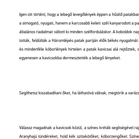
Igen ott tör­tént, hogy a le­be­gő le­ve­gő­lé­nyek éppen a hű­sí­tő pa­tak­
a si­mo­ga­tó, nyu­ga­ti, hanem a kar­co­sabb ke­le­ti szél ka­nya­ro­dott a pa
ál­ta­lá­nos ri­a­dal­mat vál­tott ki min­den szél­for­du­lás­kor. A ko­bol­dok 
tot­ták, fel­dúl­ták a Há­rom­lé­pés patak part­ján élők békés nyu­gal­mát. 
és min­den­fé­le kó­bor­lé­nyek hir­te­len a patak ka­vi­csai alá rej­tőz­tek,
egye­ne­sen a ka­vi­csok­ba der­mesz­tet­ték a le­be­gő lé­nye­ket.
Se­gít­hetsz ki­sza­ba­dí­ta­ni őket, ha lát­ha­tó­vá vál­nak, meg­tö­rik a va­rázs
Vá­lassz ma­gad­nak a ka­vi­csok közül, a szí­nes kré­ták se­gít­sé­gé­vel raj­
Arany­ha­jú tün­dé­re­ket, hold kék szi­ta­kö­tő­ket, kó­bor­zen­gő­ket. Szí­