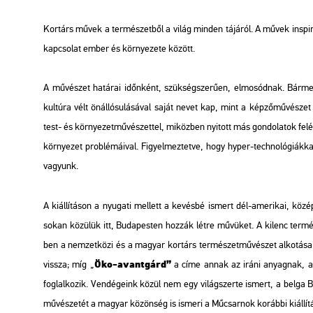
Kor­társ művek a ter­mé­szet­ből a világ min­den tá­já­ról. A művek ins­pi­rá­
kap­cso­lat ember és kör­nye­ze­te kö­zött.
A mű­vé­szet ha­tá­rai időn­ként, szük­ség­sze­rű­en, el­mo­sód­nak. Bár­menn
kul­tú­ra vélt ön­ál­ló­su­lá­sá­val saját nevet kap, mint a kép­ző­mű­vé­s
test- és kör­nye­zet­mű­vé­szet­tel, mi­köz­ben nyi­tott más gon­do­la­tok felé 
kör­nye­zet prob­lé­má­i­val. Fi­gyel­mez­tet­ve, hogy hyper-tech­no­ló­gi­ák­
va­gyunk.
A ki­ál­lí­tá­son a nyu­ga­ti mel­lett a ke­vés­bé is­mert dél-ame­ri­kai, közép
sokan kö­zü­lük itt, Bu­da­pes­ten hoz­zák létre mű­vü­ket. A ki­lenc ter­mét k
ben a nem­zet­kö­zi és a ma­gyar kor­társ ter­mé­szet­mű­vé­szet al­ko­tá­sa­
Öko-avant­gárd”
vissza; míg „
a címe annak az iráni anyag­nak, amel
fog­lal­ko­zik. Ven­dé­ge­ink közül nem egy vi­lág­szer­te is­mert, a bel
mű­vé­sze­tét a ma­gyar kö­zön­ség is is­me­ri a Mű­csar­nok ko­ráb­bi ki­ál­lí­tá­