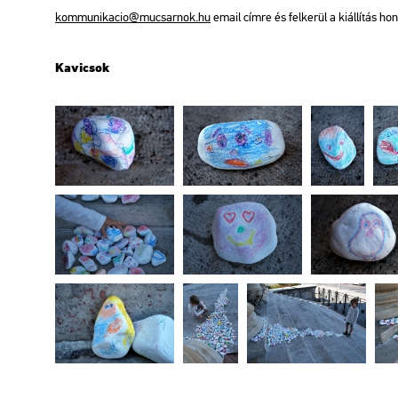
kom­mu­ni­ka­cio@​mu­csar­nok.​hu
email címre és fel­ke­rül a ki­ál­lí­tás hon­
Ka­vi­csok