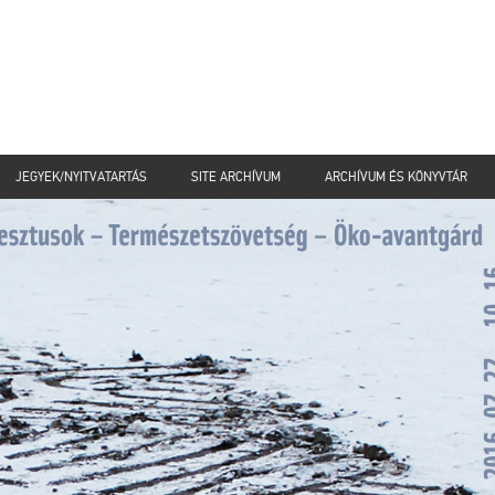
JEGYEK/NYITVATARTÁS
SITE ARCHÍVUM
ARCHÍVUM ÉS KÖNYVTÁR