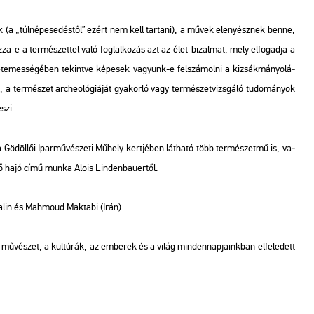
 (a „túl­né­pe­se­dés­től” ezért nem kell tar­ta­ni), a művek el­enyész­nek benne,
za-e a ter­mé­szet­tel való fog­lal­ko­zás azt az élet-bi­zal­mat, mely el­fo­gad­ja a
te­mes­sé­gé­ben te­kint­ve ké­pe­sek va­gyunk-e fel­szá­mol­ni a ki­zsák­má­nyo­lá­
k, a ter­mé­szet ar­cheo­ló­gi­á­ját gya­kor­ló vagy ter­mé­szet­vizs­gá­ló tu­do­má­nyok
eszi.
a Gö­döl­lői Ipar­mű­vé­sze­ti Mű­hely kert­jé­ben lát­ha­tó több ter­mé­szet­mű is, va­
­vő hajó című munka Alois Lin­den­ba­u­er­től.
ta­lin és Mah­mo­ud Mak­ta­bi (Irán)
a mű­vé­szet, a kul­tú­rák, az em­be­rek és a világ min­den­nap­ja­ink­ban el­fe­le­dett