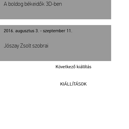
A boldog békeidők 3D-ben
2016. augusztus 3. - szeptember 11.
Jószay Zsolt szobrai
Következő kiállítás
KIÁLLÍTÁSOK