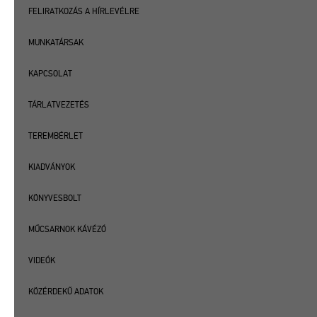
FELIRATKOZÁS A HÍRLEVÉLRE
MUNKATÁRSAK
KAPCSOLAT
TÁRLATVEZETÉS
TEREMBÉRLET
KIADVÁNYOK
KÖNYVESBOLT
MŰCSARNOK KÁVÉZÓ
VIDEÓK
KÖZÉRDEKŰ ADATOK