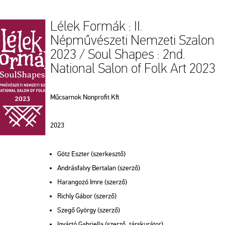
Lélek Formák : II.
Népművészeti Nemzeti Szalon
2023 / Soul Shapes : 2nd.
National Salon of Folk Art 2023
Műcsarnok Nonprofit Kft
2023
Götz Eszter (szerkesztő)
Andrásfalvy Bertalan (szerző)
Harangozó Imre (szerző)
Richly Gábor (szerző)
Szegő György (szerző)
Igyártó Gabriella (szerző, társkurátor)