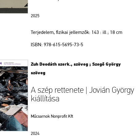
2025
Terjedelem, fizikai jellemzők:
143 : ill ; 18 cm
ISBN:
978-615-5695-73-5
Zuh Deodáth szerk., szöveg ; Szegő György
szöveg
A szép rettenete | Jovián György
kiállítása
Műcsarnok Nonprofit Kft
2024