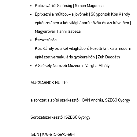
Kolozsvártól Sztánáig | Simon Magdolna
Építkezni a múltból – a jövőnek | Súlypontok Kós Károly
építészetében a két világháború között és azt követően |
Magyaróvári Fanni Izabella
Észszerűség
Kós Károly és a két világháború közötti kritika a modern
építészet vernakuláris gyökereirőlv | Zuh Deodáth
A Székely Nemzeti Múzeum | Vargha Mihály
MUCSARNOK.HU I 10
a sorozat alapító szerkesztői I BÁN András, SZEGŐ György
Sorozatszerkesztő I SZEGŐ György
ISBN | 978-615-5695-68-1