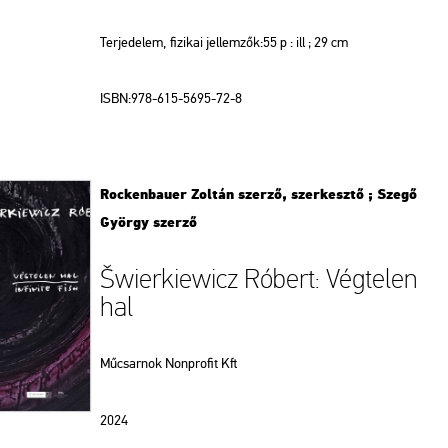
Terjedelem, fizikai jellemzők:55 p : ill ; 29 cm
ISBN:978-615-5695-72-8
Rockenbauer Zoltán szerző, szerkesztő ; Szegő
György szerző
Šwierkiewicz Róbert: Végtelen
hal
Műcsarnok Nonprofit Kft
2024