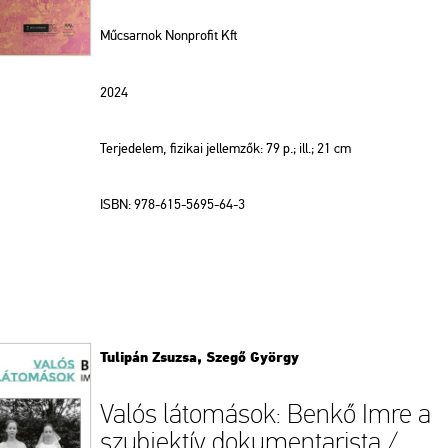
Műcsarnok Nonprofit Kft
2024
Terjedelem, fizikai jellemzők: 79 p.; ill.; 21 cm
ISBN: 978-615-5695-64-3
Tulipán Zsuzsa, Szegő György
Valós látomások: Benkő Imre a
szubjektív dokumentarista /