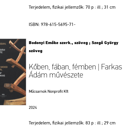
Terjedelem, fizikai jellemzők:
70 p : ill ; 31 cm
ISBN:
978-615-5695-71-
Bodonyi Emőke szerk., szöveg ; Szegő György
szöveg
Kőben, fában, fémben | Farkas
Ádám művészete
Műcsarnok Nonprofit Kft
2024
Terjedelem, fizikai jellemzők:
83 p : ill ; 29 cm