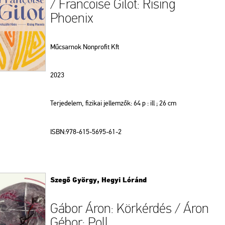
/ Francoise Gilot: Rising
Phoenix
Műcsarnok Nonprofit Kft
2023
Terjedelem, fizikai jellemzők: 64 p : ill ; 26 cm
ISBN:978-615-5695-61-2
Szegő György, Hegyi Lóránd
Gábor Áron: Körkérdés / Áron
Gébor: Poll