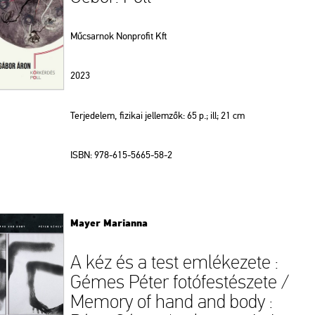
Műcsarnok Nonprofit Kft
2023
Terjedelem, fizikai jellemzők: 65 p.; ill; 21 cm
ISBN: 978-615-5665-58-2
Mayer Marianna
A kéz és a test emlékezete :
Gémes Péter fotófestészete /
Memory of hand and body :