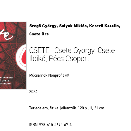
Szegő György, Sulyok Miklós, Keserü Katalin,
Csete Örs
CSETE | Csete György, Csete
Ildikó, Pécs Csoport
Műcsarnok Nonprofit Kft
2024
Terjedelem, fizikai jellemzők: 120 p.; ill, 21 cm
ISBN: 978-615-5695-67-4