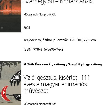
Szárhegy 50 – Kortárs anzix
Műcsarnok Nonprofit Kft
2025
Terjedelem, fizikai jellemzők:
120 : ill ; 29,5 cm
ISBN:
978-615-5695-74-2
M Tóth Éva szerk., szöveg ; Szegő György szöveg
Vízió, gesztus, kísérlet | 111
éves a magyar animációs
művészet
Műcsarnok Nonprofit Kft