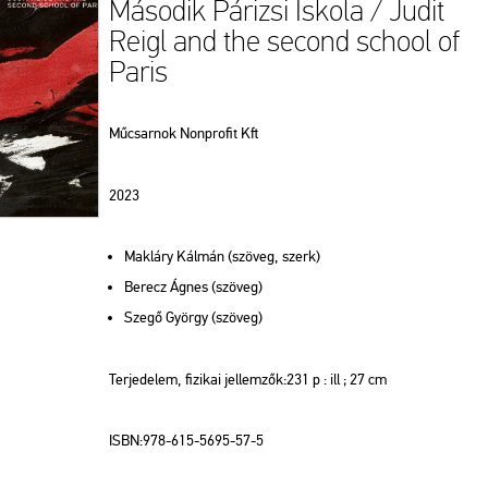
Második Párizsi Iskola / Judit
Reigl and the second school of
Paris
Műcsarnok Nonprofit Kft
2023
Makláry Kálmán (szöveg, szerk)
Berecz Ágnes (szöveg)
Szegő György (szöveg)
Terjedelem, fizikai jellemzők:231 p : ill ; 27 cm
ISBN:978-615-5695-57-5