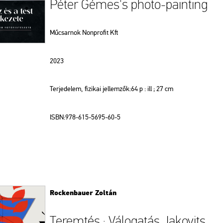
Péter Gémes's photo-painting
Műcsarnok Nonprofit Kft
2023
Terjedelem, fizikai jellemzők:64 p : ill ; 27 cm
ISBN:978-615-5695-60-5
Rockenbauer Zoltán
Teremtés : Válogatás Jakovits