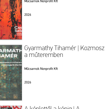
Műcsarnok Nonprofit Kft
2026
Gyarmathy Tihamér | Kozmosz
a műteremben
Műcsarnok Nonprofit Kft
2026
A képlettől a képig | A