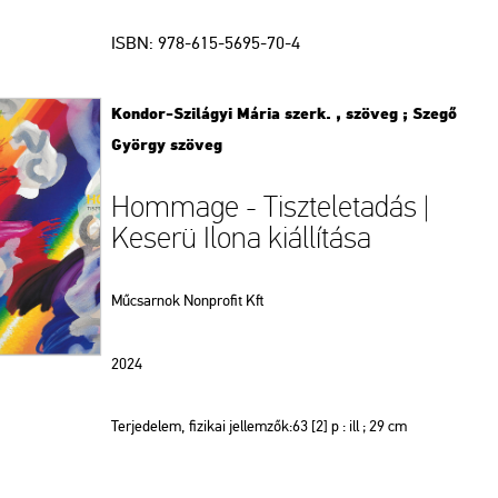
ISBN:
978-615-5695-70-4
Kondor-Szilágyi Mária szerk. , szöveg ; Szegő
György szöveg
Hommage - Tiszteletadás |
Keserü Ilona kiállítása
Műcsarnok Nonprofit Kft
2024
Terjedelem, fizikai jellemzők:63 [2] p : ill ; 29 cm