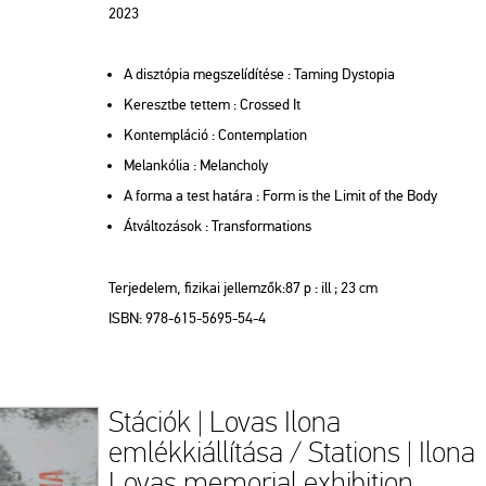
2023
A disztópia megszelídítése : Taming Dystopia
Keresztbe tettem : Crossed It
Kontempláció : Contemplation
Melankólia : Melancholy
A forma a test határa : Form is the Limit of the Body
Átváltozások : Transformations
Terjedelem, fizikai jellemzők:87 p : ill ; 23 cm
ISBN: 978-615-5695-54-4
Stációk | Lovas Ilona
emlékkiállítása / Stations | Ilona
Lovas memorial exhibition