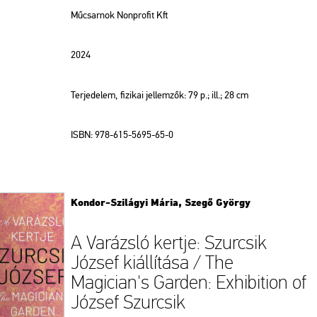
Műcsarnok Nonprofit Kft
2024
Terjedelem, fizikai jellemzők: 79 p.; ill.; 28 cm
ISBN: 978-615-5695-65-0
Kondor-Szilágyi Mária, Szegő György
A Varázsló kertje: Szurcsik
József kiállítása / The
Magician's Garden: Exhibition of
József Szurcsik