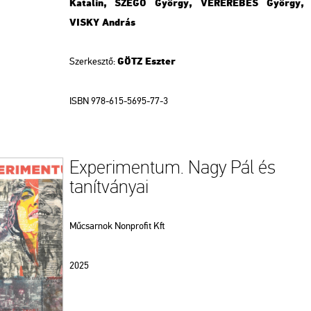
Katalin, SZEGŐ György, VEREREBES György,
VISKY András
GÖTZ Eszter
Szerkesztő:
ISBN 978-615-5695-77-3
Experimentum. Nagy Pál és
tanítványai
Műcsarnok Nonprofit Kft
2025