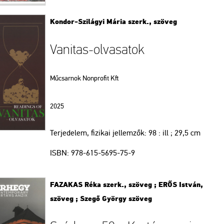
Kondor-Szilágyi Mária szerk., szöveg
Vanitas-olvasatok
Műcsarnok Nonprofit Kft
2025
Terjedelem, fizikai jellemzők:
98 : ill ; 29,5 cm
ISBN:
978-615-5695-75-9
FAZAKAS Réka szerk., szöveg ; ERŐS István,
szöveg ; Szegő György szöveg